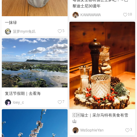
黎迪士尼30週年
KAWAWAWA
10
一抹绿
菠萝mym兔叽
5
复活节假期｜去看海
loey_c
7
🇨🇭瑞士｜采尔马特有美食有雪
山
MsSophieYan
3