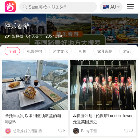
🇦🇺
Sasa美妆护肤3.5折
AU
lululemon本周上新
SSENSE年中3折
FreshBeauty好价汇总
Cettire降价+叠9折
Farfetch折上8折
WWS Coles超市实拍
viagogo二手票捡漏
Myer清仓1折起
The Outnet奢牌1折起
David Jones 3折起
Flannels大牌1折
Perfumes Club护肤1折
AMIRO返校季6.2折
Oweek抽奖送Airpods
Amazon折扣汇总
eToro入金$200送$50
Amazon数码好物
ICONIC本周7.5折
ThedoubleF高奢地板价
Moose Knuckles 6折
丝芙兰5折起
EUFY官网3.7折起
Selenichast首饰2折
Trip机票酒店促销
YSL送5件彩妆礼
Amazon家居好物
BIGBANG巡演开票
David Jones时尚3折
Amazon美妆护肤
雅漾大喷$8
过敏原检测盒$33
伊索独家赠50ml沐浴露
科颜氏送高保湿面霜
SEALIFE海洋馆门票6折
丝塔芙大白罐$16
订阅Newsletter送香薰
Cult Beauty 6.8折
Harrods圣诞日历2.3折
LN-CC奢牌私促3折
d'Alba空姐喷雾$16
EVE LOM套装逆天2折
Bernardelli独家4折
Adore Beauty 6折起
CT圣诞日历
Mytheresa奢品2.7折
快乐春游
201 篇原创
64 人参与
2357 浏览
全部
机票住宿
艺术文化
相机
家具家装
游记
圣托里尼可以看到蓝顶教堂的咖
⛳️春游计划 | 伦敦塔London Tower
啡店☕
走近英国历史
想吃妹妹的甜甜圈
Baby不甜
6
13