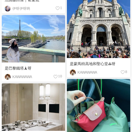
伊呀伊呀哟
1
是蒙馬特高地和聖心堂⛪️呀
是巴黎鐵塔🗼呀
KAWAWAWA
8
KAWAWAWA
10