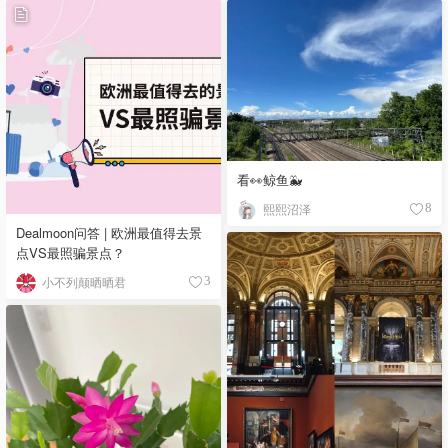
看👀鲸鱼🐳
熙熙沼泽
8
Dealmoon问答 | 欧洲最值得去景
点VS最照骗景点？
小不列颠晒晒君
3