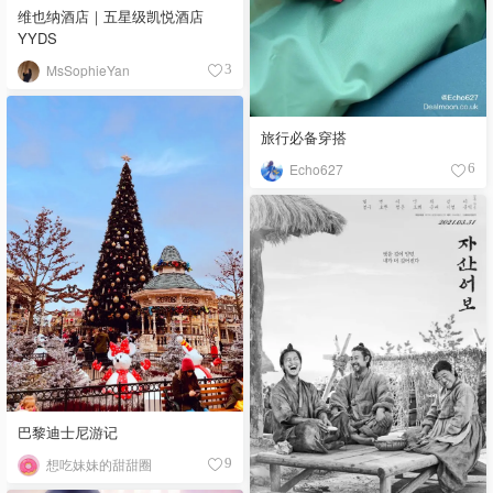
维也纳酒店｜五星级凯悦酒店
YYDS
MsSophieYan
3
旅行必备穿搭
Echo627
6
巴黎迪士尼游记
想吃妹妹的甜甜圈
9