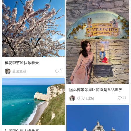
樱花季节🌸快乐春天
蓝莓派派
9
🆘温德米尔湖区简直是童话世界
明天想遛猪
11
法国版白崖｜诺曼底