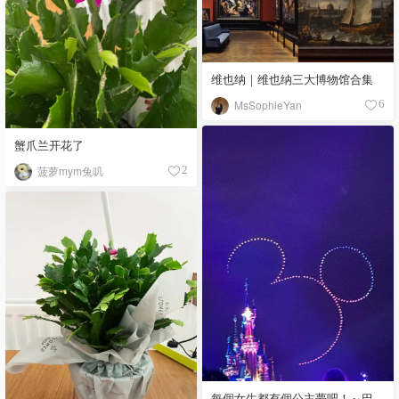
维也纳｜维也纳三大博物馆合集
MsSophieYan
6
蟹爪兰开花了
菠萝mym兔叽
2
每個女生都有個公主夢吧！～巴