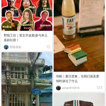
野陆工坊｜英文开放麦|参与本土
喜剧社群！
野陆喜剧
坦帕｜夏日变奏，当我们谈及爱
情时谈论了什么
aman910316
2