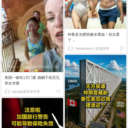
特鲁多光膀热吻水果姐！别太爱
了…
Vanpeople人在温哥华
美国一家8口灭门案 婚姻千疮百孔
养女华裔
vansky温哥华天空