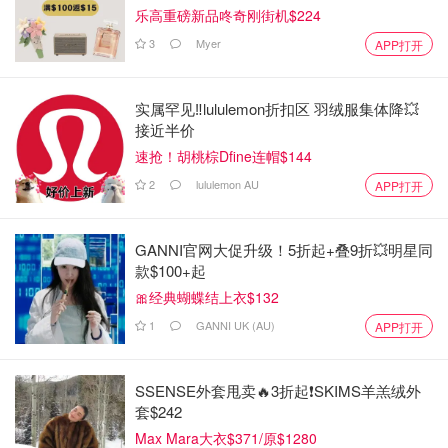
乐高重磅新品咚奇刚街机$224
3
Myer
APP打开
实属罕见‼️lululemon折扣区 羽绒服集体降💥
接近半价
速抢！胡桃棕Dfine连帽$144
2
lululemon AU
APP打开
GANNI官网大促升级！5折起+叠9折💥明星同
款$100+起
🎀经典蝴蝶结上衣$132
1
GANNI UK (AU)
APP打开
SSENSE外套甩卖🔥3折起❗SKIMS羊羔绒外
套$242
Max Mara大衣$371/原$1280