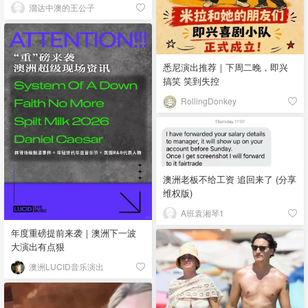
溜达中澳的王公子
悉尼演出推荐｜下周二晚，即兴
搞笑 笑到失控
RollingDonkey
澳洲老板不给工资 追回来了 (分享
维权版)
A班袁湘琴1
年度重磅提前来袭｜澳洲下一波
大演出有点狠
澳洲LUCID音乐演出