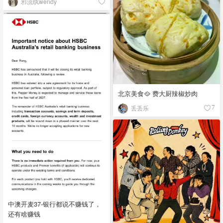
邪流纨wendy
北京美食🥘 费大厨辣椒炒肉
丢丢乐
7
中澳开麦37-银行都说不赚钱了，
还有啥赚钱