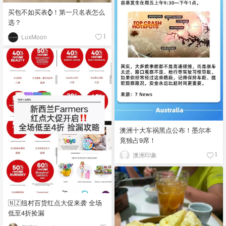
买包不如买表⌚️！第一只名表怎么
选？
LuxMoon
1
澳洲十大车祸黑点公布！墨尔本
竟独占9席！
澳洲印象
1
🇳🇿纽村百货红点大促来袭 全场
低至4折捡漏