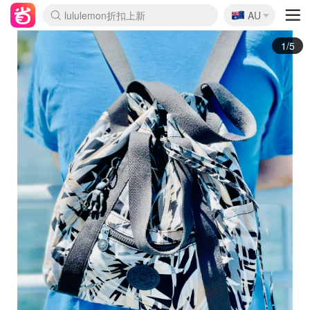
🇦🇺
Sasa美妆护肤3.5折
AU
lululemon折扣上新
SSENSE年中3折
FreshBeauty好价汇总
Cettire降价+叠9折
WWS Coles超市实拍
viagogo二手票捡漏
Myer超级周末1折
The Outnet奢牌1折起
David Jones 3折起
Flannels大牌1折
Perfumes Club护肤1折
AMIRO返校季6.2折
Amazon折扣汇总
eToro入金$200送$50
Amazon数码好物
ICONIC本周7.5折
ThedoubleF高奢地板价
Moose Knuckles 6折
丝芙兰5折起
EUFY官网3.7折起
Selenichast首饰2折
Trip机票酒店促销
YSL送5件彩妆礼
Amazon家居好物
Amazon美妆护肤
雅漾大喷$8
过敏原检测盒$33
伊索独家赠50ml沐浴露
科颜氏清仓3折
SEALIFE海洋馆门票6折
丝塔芙大白罐$16
订阅Newsletter送香薰
Cult Beauty 6.8折
Harrods圣诞日历2.3折
LN-CC奢牌私促3折
d'Alba空姐喷雾$16
EVE LOM套装逆天2折
Bernardelli独家4折
Adore Beauty 6折起
CT圣诞日历
Mytheresa奢品2.7折
Luxury Escapes 9折
Currentbody美容仪9折
MOON Garden Live
Roborock扫地机3.7折
Tingo Life水杯$24
Valentino官网5折
CR洗发护发6.3折
修丽可套装7.4折
Myer彩妆2件7折
GANNI官网4.5折
Stylevana韩妆4折
Tessabit高奢8.5折
OGX洗护4折
Amazon阿德莱德次日达
卡诗8.5折+赠礼
Philips Hue灯具8折
2/5