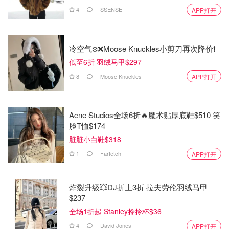
4
SSENSE
APP打开
冷空气❄️❌️Moose Knuckles小剪刀再次降价❗️
低至6折 羽绒马甲$297
8
Moose Knuckles
APP打开
Acne Studios全场6折🔥魔术贴厚底鞋$510 笑
脸T恤$174
脏脏小白鞋$318
1
Farfetch
APP打开
炸裂升级💥DJ折上3折 拉夫劳伦羽绒马甲
$237
全场1折起 Stanley拎拎杯$36
4
David Jones
APP打开