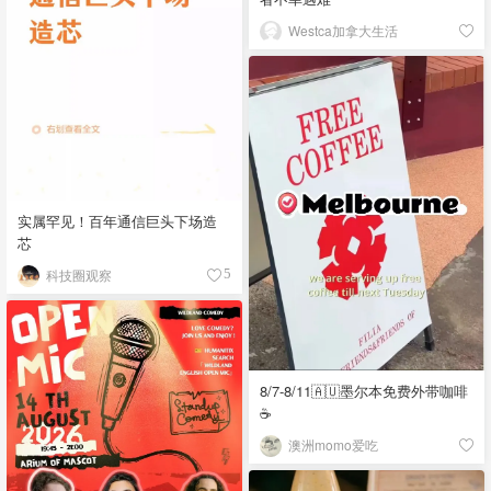
Westca加拿大生活
实属罕见！百年通信巨头下场造
芯
科技圈观察
5
8/7-8/11🇦🇺墨尔本免费外带咖啡
☕
澳洲momo爱吃