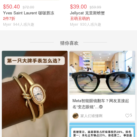
$50.40
$39.00
$72.00
$59.99
Yves Saint Laurent 啵啵唇冻
Jellycat 克里斯螃蟹
2件7折
丑萌丑萌的
Myer
944人感兴趣
Myer
930人感兴趣
猜你喜欢
Meta智能眼镜翻车？网友直接起
名“变态眼镜”…😨
家人们谁懂啊
5