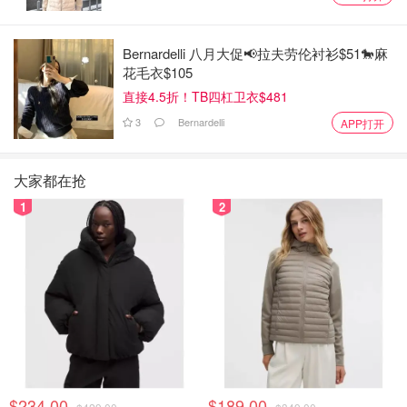
Bernardelli 八月大促📢拉夫劳伦衬衫$51🐎麻
花毛衣$105
直接4.5折！TB四杠卫衣$481
3
Bernardelli
APP打开
大家都在抢
1
2
$234.00
$189.00