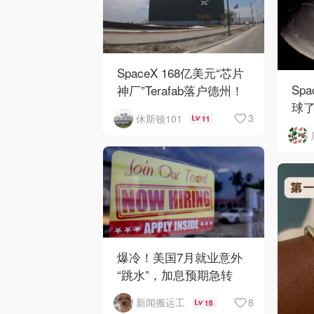
SpaceX 168亿美元“芯片
Sp
神厂”Terafab落户德州！
球
3
休斯顿101
11
爆冷！美国7月就业意外
“跳水”，加息预期急转
弯！
8
新闻搬运工
15