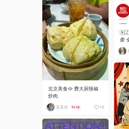
🇳
袭 
北京美食🥘 费大厨辣椒
炒肉
10
丢丢乐
13