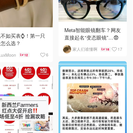
Meta智能眼镜翻车？网友
不如买表⌚️！第一只
直接起名“变态眼镜”…😨
表怎么选？
17
家人们谁懂啊
16
6
LuxMoon
12