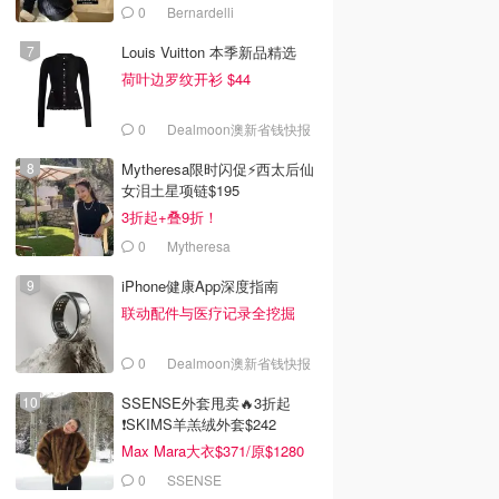
0
Bernardelli
Louis Vuitton 本季新品精选
荷叶边罗纹开衫 $44
0
Dealmoon澳新省钱快报
Mytheresa限时闪促⚡️西太后仙
0
$34.00
$19.20
$41.00
$24.00
女泪土星项链$195
podes 香草荚保湿
Antipodes Baptise H2O
Arencia 维生素C 焕亮
3折起+叠9折！
抗氧化
透明质酸保湿凝胶
凝霜 50g
0
Mytheresa
Dealmoon澳新省钱快报
Dealmoon澳新省钱快报
Dealmoon澳新省钱快报
去购买
去购买
去购买
iPhone健康App深度指南
联动配件与医疗记录全挖掘
0
Dealmoon澳新省钱快报
SSENSE外套甩卖🔥3折起
❗SKIMS羊羔绒外套$242
Max Mara大衣$371/原$1280
0
SSENSE