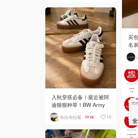
买包
名
入秋穿搭必备！最近被阿
迪狠狠种草！BW Army
和 Sambae 值得拥有！
10
布拉布拉莓
10