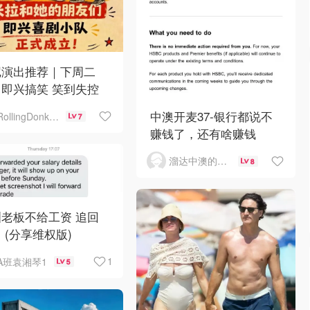
尼演出推荐｜下周二
即兴搞笑 笑到失控
中澳开麦37-银行都说不
RollingDonkey
7
赚钱了，还有啥赚钱
溜达中澳的王公子
8
老板不给工资 追回
 (分享维权版)
1
A班袁湘琴1
5