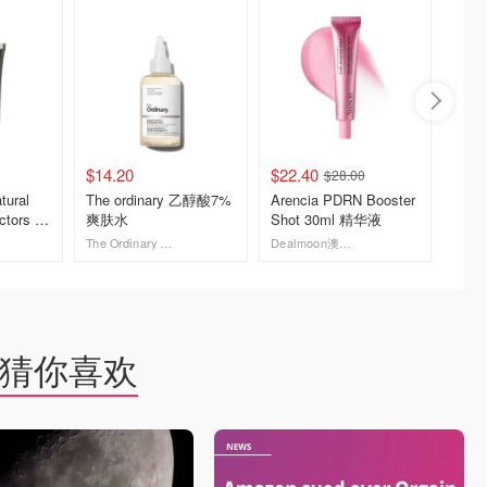
$14.20
$22.40
$14.0
$28.00
tural
The ordinary 乙醇酸7%
Arencia PDRN Booster
Anti
actors 保
爽肤水
Shot 30ml 精华液
日霜 
The Ordinary AU
Dealmoon澳新省钱快报
去购买
去购买
猜你喜欢