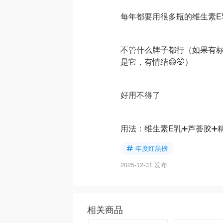
每年都要用很多瓶的维生素E
不管什么牌子都行（如果有
是它，有情结😄🤭）
好用不得了
用法：维生素E乳➕芦荟胶➕精华
年度红黑榜
2025-12-31 发布
相关商品