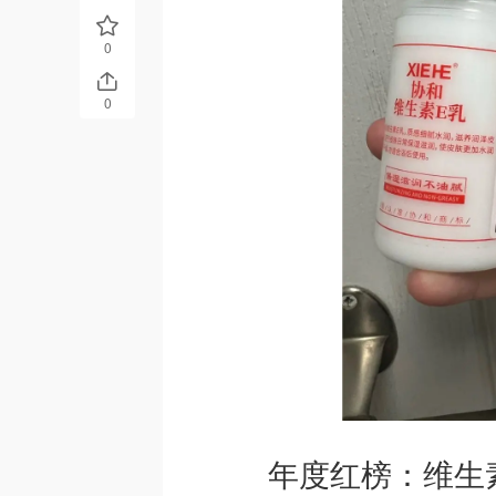
0
0
年度红榜：维生