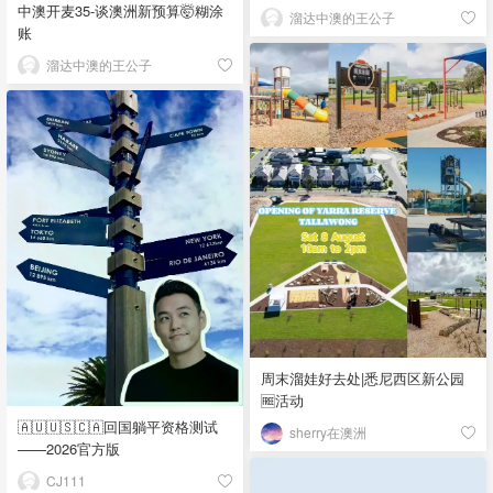
中澳开麦35-谈澳洲新预算🤯糊涂
溜达中澳的王公子
账
溜达中澳的王公子
周末溜娃好去处|悉尼西区新公园
🆓活动
🇦🇺🇺🇸🇨🇦回国躺平资格测试
sherry在澳洲
——2026官方版
CJ111