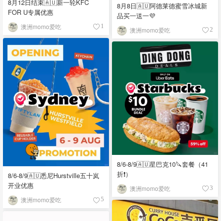
8月12日结束🇦🇺新一轮KFC
8月8日🇦🇺阿德莱德蜜雪冰城新
FOR U专属优惠
品买一送一💜
澳洲momo爱吃
1
澳洲momo爱吃
2
8/6-8/9🇦🇺星巴克10🔪套餐（41
折❗）
8/6-8/9🇦🇺悉尼Hurstville五十岚
开业优惠
澳洲momo爱吃
3
澳洲momo爱吃
5