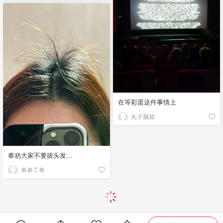
在等彩蛋这件事情上
丸子脑袋
奉劝大家不要拔头发…
单单丁单