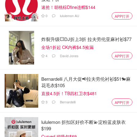
速抢！胡桃棕Dfine连帽$144
0
lululemon AU
APP打开
炸裂升级💥DJ折上3折 拉夫劳伦亚麻衬衫$77
全场1折起 CK内裤$4.5捡漏
4
David Jones
APP打开
Bernardelli 八月大促📢拉夫劳伦衬衫$51🐎麻
花毛衣$105
直接4.5折！TB四杠卫衣$481
3
Bernardelli
APP打开
lululemon 折扣区好价不断💫淀粉蓝皮肤衣
$199
Curved 磁吸包$69