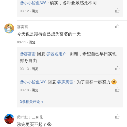
:
确实，各种叠戴感觉不同
@小小鲸鱼626
03-12
· 回复
霹雳雷
今天也是期待自己成为富婆的一天
03-11
· 回复
回复
:
谢谢，希望自己早日实现
@霹雳雷
@匿名用户
财务自由
03-13
· 回复
回复
:
为了目标一起努力
@小小鲸鱼626
@霹雳雷
03-13
· 回复
3条相关评论
霜叶红于二月花
涨完更买不起了😭