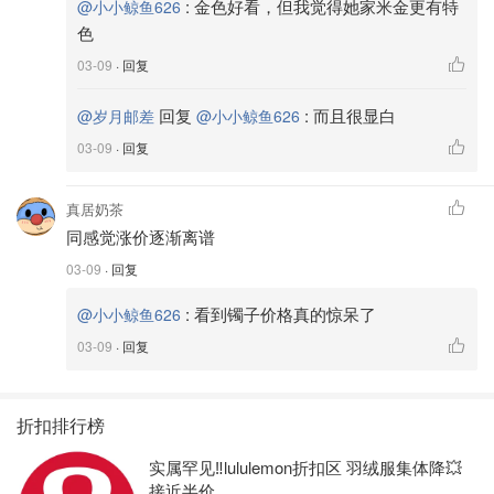
:
金色好看，但我觉得她家米金更有特
@小小鲸鱼626
色
03-09
· 回复
回复
:
而且很显白
@岁月邮差
@小小鲸鱼626
03-09
· 回复
真居奶茶
同感觉涨价逐渐离谱
03-09
· 回复
:
看到镯子价格真的惊呆了
@小小鲸鱼626
03-09
· 回复
折扣排行榜
实属罕见‼️lululemon折扣区 羽绒服集体降💥
接近半价