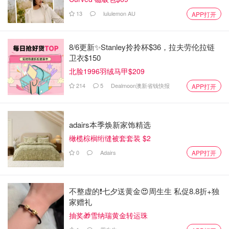
13
lululemon AU
APP打开
8/6更新✨Stanley拎拎杯$36，拉夫劳伦拉链
卫衣$150
北脸1996羽绒马甲$209
214
5
Dealmoon澳新省钱快报
APP打开
adairs本季焕新家饰精选
橄榄棕榈绗缝被套套装 $2
0
Adairs
APP打开
不整虚的❗️七夕送黄金😍周生生 私促8.8折+独
家赠礼
抽奖🎁雪纳瑞黄金转运珠