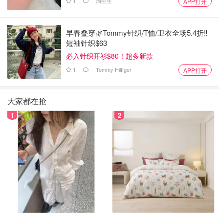
1
周生生
APP打开
早春叠穿🌿Tommy针织/T恤/卫衣全场5.4折‼️
短袖针织$63
必入针织开衫$80！超多新款
1
Tommy Hilfiger
APP打开
大家都在抢
1
2