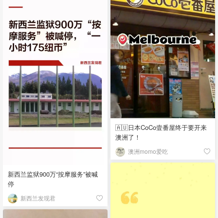
🇦🇺日本CoCo壹番屋终于要开来
澳洲了！
澳洲momo爱吃
新西兰监狱900万“按摩服务”被喊
停
新西兰发现君