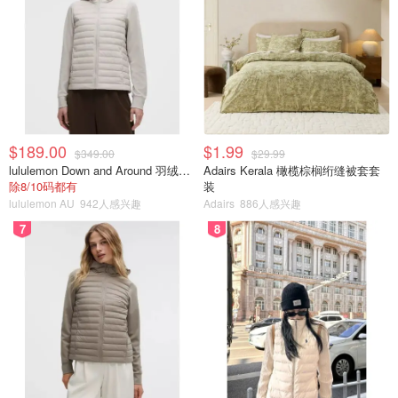
$189.00
$1.99
$349.00
$29.99
lululemon Down and Around 羽绒夹克
Adairs Kerala 橄榄棕榈绗缝被套套
除8/10码都有
装
lululemon AU
942人感兴趣
Adairs
886人感兴趣
7
8