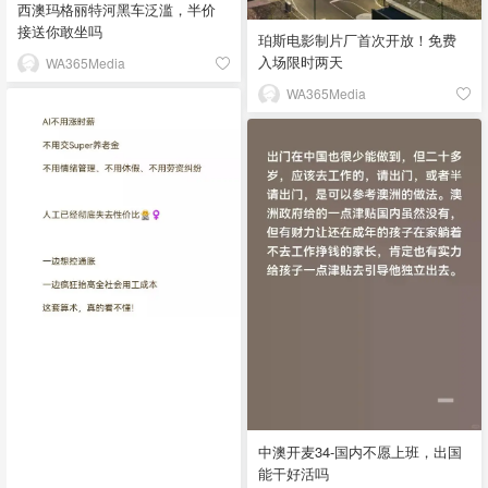
西澳玛格丽特河黑车泛滥，半价
接送你敢坐吗
珀斯电影制片厂首次开放！免费
入场限时两天
WA365Media
WA365Media
中澳开麦34-国内不愿上班，出国
能干好活吗