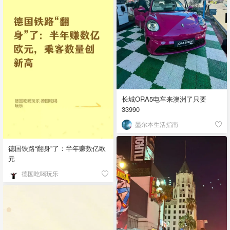
长城ORA5电车来澳洲了只要
33990
墨尔本生活指南
德国铁路“翻身”了：半年赚数亿欧
元
德国吃喝玩乐