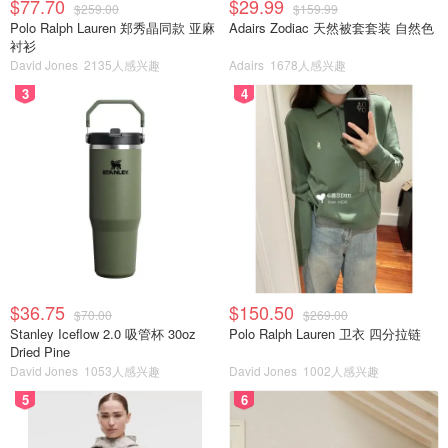
$77.70
$29.99
$259.00
$159.99
Polo Ralph Lauren 郑秀晶同款 亚麻
Adairs Zodiac 天然被套套装 自然色
衬衫
David Jones
2135人感兴趣
Adairs
1678人感兴趣
3
4
$36.75
$150.50
$70.00
$269.00
Stanley Iceflow 2.0 吸管杯 30oz
Polo Ralph Lauren 卫衣 四分拉链
Dried Pine
David Jones
1053人感兴趣
David Jones
1002人感兴趣
5
6