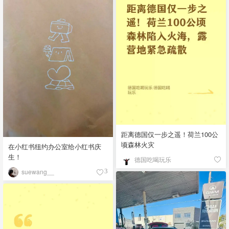
距离德国仅一步之遥！荷兰100公
顷森林火灾
在小红书纽约办公室给小红书庆
生！
德国吃喝玩乐
suewang__
3