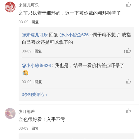
来罐儿可乐
之前只执着于细环的，这一下被你戴的粗环种草了
03-09
· 回复
回复
:
镯子就不想了 戒指
@来罐儿可乐
@小小鲸鱼626
自己喜欢还是可以拿下的
03-09
· 回复
1
:
我也是，结果一看价格差点吓晕了
@小小鲸鱼626
03-09
· 回复
3条相关评论
岁月邮差
金色很好看！入手不亏
03-09
· 回复