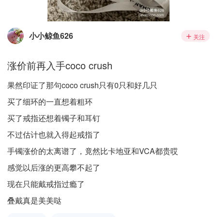
小小鲸鱼626
关注
涨价前再入手coco crush
果然印证了那句coco crush只有0只和好几只
买了细环的一直想着粗环
买了戒指还想着镯子和耳钉
不过估计也就入得起戒指了
手镯涨价的太离谱了，竟然比卡地亚和VCA都贵哎
感觉以后涨的更高攀不起了
现在只能戴戒指过瘾了
叠戴真是美美哒