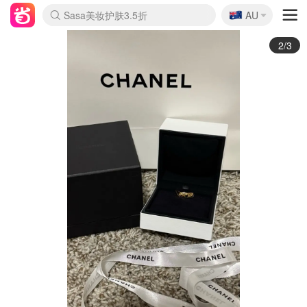
🇦🇺
Sasa美妆护肤3.5折
AU
lululemon折扣上新
SSENSE年中3折
FreshBeauty好价汇总
Cettire降价+叠9折
Farfetch折上8折
WWS Coles超市实拍
viagogo二手票捡漏
Myer清仓1折起
The Outnet奢牌1折起
David Jones 3折起
Flannels大牌1折
Perfumes Club护肤1折
AMIRO返校季6.2折
Oweek抽奖送Airpods
Amazon折扣汇总
eToro入金$200送$50
Amazon数码好物
ICONIC本周7.5折
ThedoubleF高奢地板价
Moose Knuckles 6折
丝芙兰5折起
EUFY官网3.7折起
Selenichast首饰2折
Trip机票酒店促销
YSL送5件彩妆礼
Amazon家居好物
BIGBANG巡演开票
David Jones时尚3折
Amazon美妆护肤
雅漾大喷$8
过敏原检测盒$33
伊索独家赠50ml沐浴露
科颜氏清仓3折
SEALIFE海洋馆门票6折
丝塔芙大白罐$16
订阅Newsletter送香薰
Cult Beauty 6.8折
Harrods圣诞日历2.3折
LN-CC奢牌私促3折
d'Alba空姐喷雾$16
EVE LOM套装逆天2折
Bernardelli独家4折
Adore Beauty 6折起
CT圣诞日历
Mytheresa奢品2.7折
Luxury Escapes 9折
Currentbody美容仪9折
卡诗9折+赠4件礼
MOON Garden Live
ALLSAINTS美衣3折
Roborock扫地机3.7折
Tingo Life水杯$24
Valentino官网5折
CR洗发护发6.3折
3/3