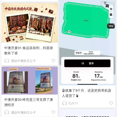
中澳开麦31-食品添加剂，到底谁
教坏了谁
溜达中澳的王公子
🤖犹豫了9个月、还是把剪草机器
人退货了🪴
中澳开麦33-终究是三哥支撑了澳
CJ111
洲经济
溜达中澳的王公子