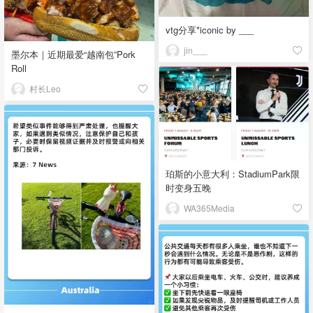
vtg分享*iconic by ___
jin___
墨尔本｜近期最爱“越南包”Pork
Roll
村长Leo
珀斯的小意大利：StadiumPark限
时变身五晚
WA365Media