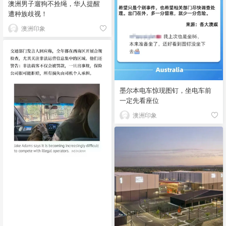
澳洲男子遛狗不拴绳，华人提醒
遭种族歧视！
澳洲印象
墨尔本电车惊现图钉，坐电车前
一定先看座位
澳洲印象