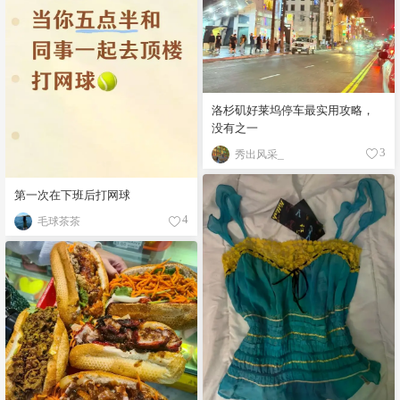
洛杉矶好莱坞停车最实用攻略，
没有之一
秀出风采_
3
第一次在下班后打网球
毛球茶茶
4