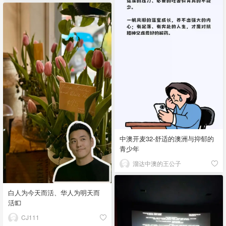
中澳开麦32-舒适的澳洲与抑郁的
青少年
溜达中澳的王公子
白人为今天而活、华人为明天而
活💵
CJ111