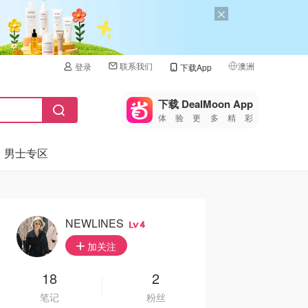
联系我们
澳洲
登录
下载App
🇺🇸
美国
下载 DealMoon App
体验更多精彩
🇨🇳
中国
男士专区
🇨🇦
加拿大
🇬🇧
英国
🇩🇪
德国
NEWLINES
4
🇫🇷
加关注
法国
🇮🇹
18
2
意大利
笔记
粉丝
🇦🇺
澳洲