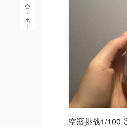
0
0
空瓶挑战1/100 😶