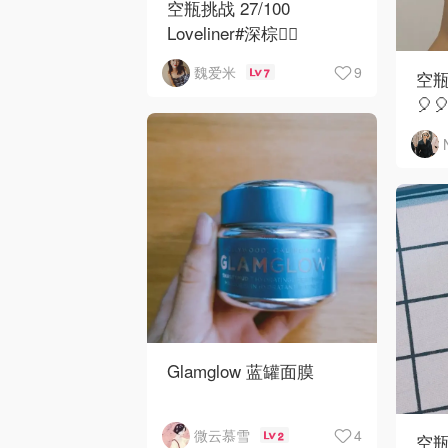
空瓶挑战 27/100
Loveliner#深棕色🏿
9
魏爱米
7
空瓶
因为我的眼睛很圆，所以
🎈
外眼线的存在对我来说太
重要了，能在一定程度
Glamglow 蓝罐面膜
💗整个小蓝罐弥漫着香甜
4
微云慕雪
2
空瓶
的太妃椰子糖气味，上脸