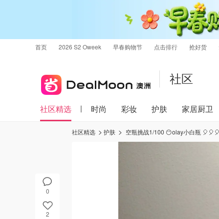
首页
2026 S2 Oweek
早春购物节
点击排行
抢好货
社区
社区精选
时尚
彩妆
护肤
家居厨卫
社区精选
护肤
空瓶挑战1/100 😶olay小白瓶 
0
2