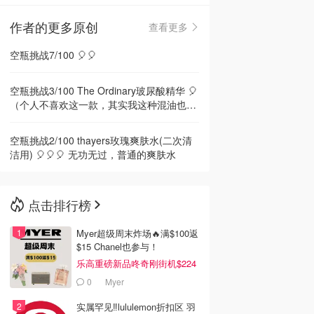
作者的更多原创
查看更多
🇳🇿
新西兰
空瓶挑战7/100 🎈🎈
空瓶挑战3/100 The Ordinary玻尿酸精华 🎈
（个人不喜欢这一款，其实我这种混油也没
必要买纯补水的精华）
空瓶挑战2/100 thayers玫瑰爽肤水(二次清
洁用) 🎈🎈🎈 无功无过，普通的爽肤水
点击排行榜
Myer超级周末炸场🔥满$100返
$15 Chanel也参与！
乐高重磅新品咚奇刚街机$224
0
Myer
实属罕见‼️lululemon折扣区 羽