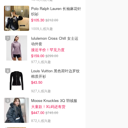
Polo Ralph Lauren 长袖麻花针
织衫
$105.30
$212.00
1009人感兴趣
lululemon Cross Chill 女士运
动外套
接近半价！罕见力度
$159.00
$299.00
977人感兴趣
Louis Vuitton 黑色荷叶边罗纹
棉质开衫
$43.50
927人感兴趣
Moose Knuckles 3Q 羽绒服
大童款！XL码还有货
$447.00
$745.00
872人感兴趣