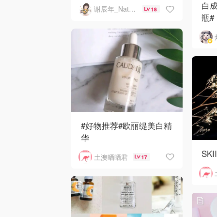
白成
谢辰年_Natsuko年年
18
瓶#
#好物推荐#欧丽缇美白精
华
SK
土澳晒晒君
17