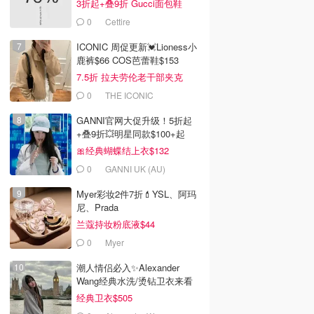
3折起+叠9折 Gucci面包鞋
30ml 精华液
命精华
凝霜 50g
$991
Dealmoon澳新省钱快报
Dealmoon澳新省钱快报
Dealmoon澳新省钱快报
0
Cettire
去购买
去购买
去购买
ICONIC 周促更新💓Lioness小
鹿裤$66 COS芭蕾鞋$153
7.5折 拉夫劳伦老干部夹克
$419
0
THE ICONIC
GANNI官网大促升级！5折起
+叠9折💥明星同款$100+起
🎀经典蝴蝶结上衣$132
0
GANNI UK (AU)
Myer彩妆2件7折💄YSL、阿玛
尼、Prada
兰蔻持妆粉底液$44
0
Myer
潮人情侣必入✨Alexander
Wang经典水洗/烫钻卫衣来看
经典卫衣$505