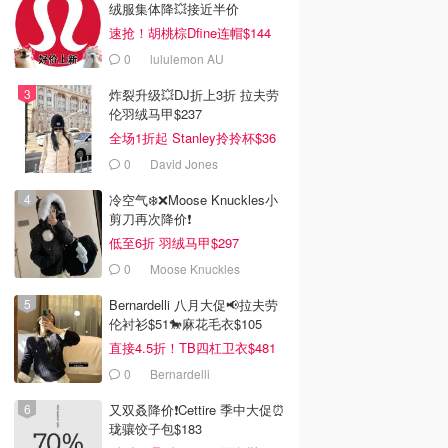
绒服集体降💥接近半价
速抢！胡桃棕Dfine连帽$144
0
lululemon AU
炸裂升级💥DJ折上3折 拉夫劳
伦羽绒马甲$237
全场1折起 Stanley拎拎杯$36
0
David Jones
冷空气❄️❌️Moose Knuckles小
剪刀再次降价❗️
低至6折 羽绒马甲$297
0
Moose Knuckles
Bernardelli 八月大促📢拉夫劳
伦衬衫$51🐎麻花毛衣$105
直接4.5折！TB四杠卫衣$481
0
Bernardelli
又双叒降价❗️Cettire 季中大促⏰
0
$42.00
$19.20
$28.00
$24.00
珑骧饺子包$183
a PDRN Booster
Kit: (F)A.C.E 三重维他
Arencia 维生素C 焕亮