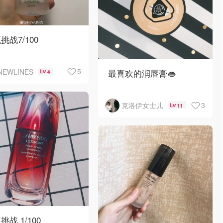
挑战7/100

5
最喜欢的润唇膏👄
NEWLINES
4
哈密瓜🍈味儿的，质地温
3
克洛伊女士儿
11
和柔软不油腻，作为基础
唇部护理后续上妆上口红
也不拔干，白天一天下来
嘴唇依然软软
挑战 1/100