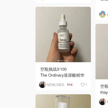
非常丝滑，丝毫没有颗粒
我
感，质地是介于gel和c
皮 
腰
效果
次
空瓶挑战3/100
The Ordinary玻尿酸精华
🎈（个人不喜欢这一款，
1
NEWLINES
4
空瓶
其实我这种混油也没必要
th
买纯补水的精华）
清洁
🎈