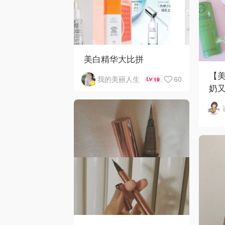
美白精华大比拼
【
60
我的美丽人生
19
奶
小众