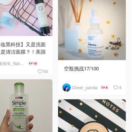
美妆黑科技】又是洗面
又是清洁面膜？！美国
护肤品牌CIRCCELL
谢辰年_Natsuko年年
18
空瓶挑战17/100
50
继续尝试the ordinary家
4
Cheer_panda
6
产品～
看介绍说Marine
Hyaluronics（海洋玻