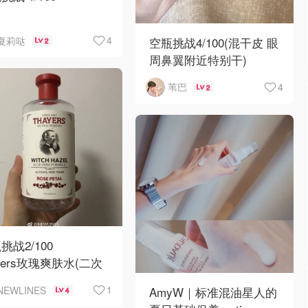
是外油内干的混合敏感
4
夏莉哒
空瓶挑战4/100(混干皮 眼
2
角质层比较薄 这款红
周鼻翼附近特别干)
子对于我有保护角质的
1.资生堂智能粉底液
 会继续回购哒~但这
4
苇巴
2
lasting N2
要
Lasting其实是适合油
挑战2/100
ayers玫瑰爽肤水(二次
用)
1
AmyW｜标准混油星人的
NEWLINES
4
🎈