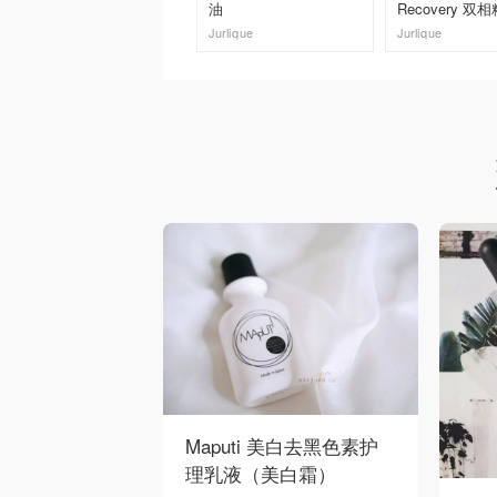
油
Recovery 双
部护肤
Jurlique
Jurlique
去购买
去购买
Maputi 美白去黑色素护
理乳液（美白霜）