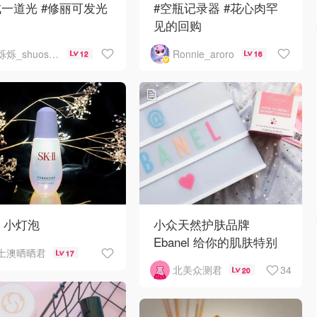
一道光 #修丽可发光
#空瓶记录器 #花心肉罕
见的回购
烁烁_shuoshuo
Ronnie_aroro
12
16
?资生堂新透白美白精华
我可能是资生堂爸爸的乖
女儿……大概一个多月用
完30ml感
II 小灯泡
小众天然护肤品牌
Ebanel 给你的肌肤特别
土澳晒晒君
17
的呵护
34
北美众测君
20