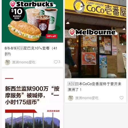
8/6-8/9🇦🇺星巴克10🔪套餐（41
折❗）
澳洲momo爱吃
3
🇦🇺日本CoCo壹番屋终于要开来
澳洲了！
澳洲momo爱吃