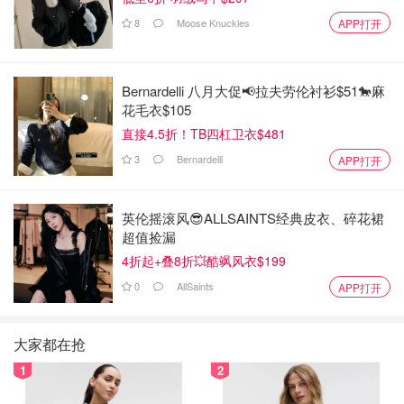
8
Moose Knuckles
APP打开
Bernardelli 八月大促📢拉夫劳伦衬衫$51🐎麻
花毛衣$105
直接4.5折！TB四杠卫衣$481
3
Bernardelli
APP打开
英伦摇滚风😎ALLSAINTS经典皮衣、碎花裙
超值捡漏
4折起+叠8折💥酷飒风衣$199
0
AllSaints
APP打开
大家都在抢
1
2