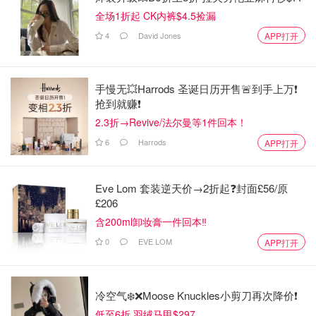
全场1折起 CK内裤$4.5捡漏
4
David Jones
APP打开
手慢无💥Harrods 圣诞日历开售🚨到手上万❗️
抢到就赚❗️
2.3折→Revive/法尔曼等1件回本！
6
Harrods
APP打开
Eve Lom 套装逆天价→2折起❓封面£56/原
£206
含200ml卸妆膏一件回本‼️
0
EVE LOM
APP打开
冷空气❄️❌️Moose Knuckles小剪刀再次降价❗️
低至6折 羽绒马甲$297