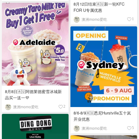
8月12日结束🇦🇺新一轮KFC
FOR U专属优惠
澳洲momo爱吃
1
8月8日🇦🇺阿德莱德蜜雪冰城新
品买一送一💜
澳洲momo爱吃
2
8/6-8/9🇦🇺悉尼Hurstville五十岚
开业优惠
澳洲momo爱吃
5