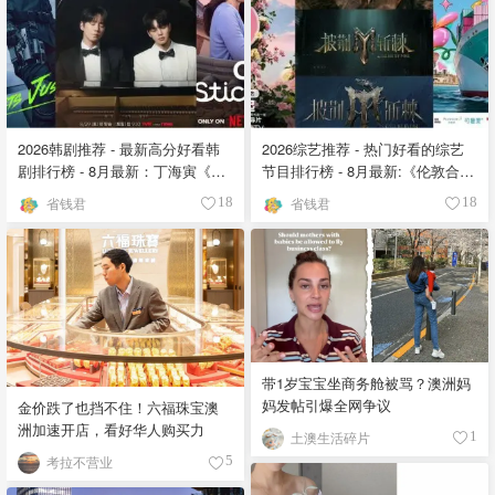
2026韩剧推荐 - 最新高分好看韩
2026综艺推荐 - 热门好看的综艺
剧排行榜 - 8月最新：丁海寅《我
节目排行榜 - 8月最新:《​​伦敦合伙
的荒糖恋爱 》上线❣️
人》回归啦
省钱君
省钱君
18
18
带1岁宝宝坐商务舱被骂？澳洲妈
妈发帖引爆全网争议
金价跌了也挡不住！六福珠宝澳
洲加速开店，看好华人购买力
土澳生活碎片
1
考拉不营业
5