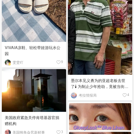
VIVAIA凉鞋、轻松带娃游玩水公
园
雯雯吖
9
墨尔本见义勇为的亚超老板去世
了🕯️ 为制止少年抢劫，竟被当街围
殴致死！
考拉情报局
4
美国政府紧急关停肯塔基器官捐
赠机构
美国犄角旮旯新鲜事
3