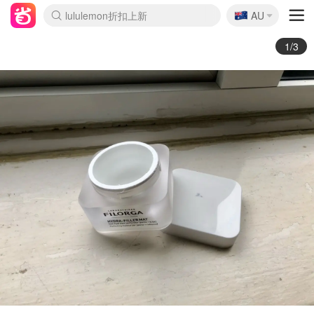
🇦🇺
Sasa美妆护肤3.5折
AU
lululemon折扣上新
SSENSE年中3折
FreshBeauty好价汇总
Cettire降价+叠9折
Farfetch折上8折
WWS Coles超市实拍
viagogo二手票捡漏
Myer清仓1折起
The Outnet奢牌1折起
David Jones 3折起
Flannels大牌1折
Perfumes Club护肤1折
AMIRO返校季6.2折
Oweek抽奖送Airpods
Amazon折扣汇总
eToro入金$200送$50
Amazon数码好物
ICONIC本周7.5折
ThedoubleF高奢地板价
Moose Knuckles 6折
丝芙兰5折起
EUFY官网3.7折起
Selenichast首饰2折
Trip机票酒店促销
YSL送5件彩妆礼
Amazon家居好物
BIGBANG巡演开票
David Jones时尚3折
Amazon美妆护肤
雅漾大喷$8
过敏原检测盒$33
伊索独家赠50ml沐浴露
科颜氏清仓3折
SEALIFE海洋馆门票6折
丝塔芙大白罐$16
订阅Newsletter送香薰
Cult Beauty 6.8折
Harrods圣诞日历2.3折
LN-CC奢牌私促3折
d'Alba空姐喷雾$16
EVE LOM套装逆天2折
Bernardelli独家4折
Adore Beauty 6折起
CT圣诞日历
Mytheresa奢品2.7折
Luxury Escapes 9折
Currentbody美容仪9折
MOON Garden Live
ALLSAINTS美衣3折
Roborock扫地机3.7折
Tingo Life水杯$24
Valentino官网5折
CR洗发护发6.3折
2/3