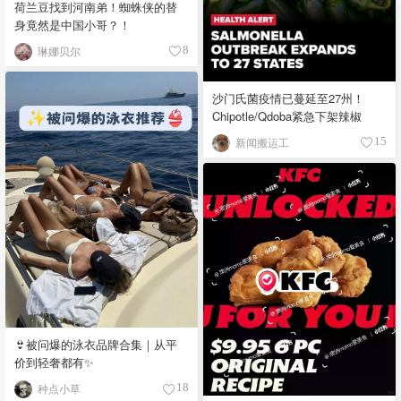
荷兰豆找到河南弟！蜘蛛侠的替
身竟然是中国小哥？！
琳娜贝尔
8
沙门氏菌疫情已蔓延至27州！
Chipotle/Qdoba紧急下架辣椒
新闻搬运工
15
👙被问爆的泳衣品牌合集｜从平
价到轻奢都有✨
种点小草
18