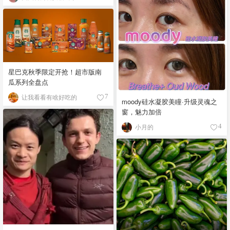
星巴克秋季限定开抢！超市版南
瓜系列全盘点
让我看看有啥好吃的
7
moody硅水凝胶美瞳·升级灵魂之
窗，魅力加倍
小月的
4