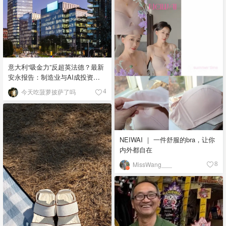
意大利“吸金力”反超英法德？最新
安永报告：制造业与AI成投资新
宠！
今天吃菠萝披萨了吗
4
NEIWAI ｜ 一件舒服的bra，让你
内外都自在
MissWang___
8