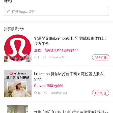
评论
打开App写评论
折扣排行榜
实属罕见‼️lululemon折扣区 羽绒服集体降💥
接近半价
速抢！胡桃棕Dfine连帽$144
1
lululemon AU
APP打开
lululemon 折扣区好价不断💫淀粉蓝皮肤衣
$199
Curved 磁吸包$69
13
lululemon AU
APP打开
炸裂升级💥DJ折上3折 拉夫劳伦亚麻衬衫$77