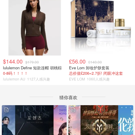
$144.00
£56.00
$179.00
£140.00
lululemon Define 短款连帽 胡桃棕
Eve Lom 卸妆护肤套装
0-8码！！！！
总价值£206=2.7折! 闭眼冲这套
lululemon AU
1127人感兴趣
EVE LOM
1060人感兴趣
猜你喜欢