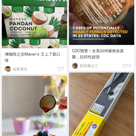
CDC预警！全美23州爆致命真
继咖啡之后Maven’s 又上了新口
菌，抗药性超强
味
新闻搬运工
12
如果遇见
7