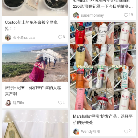
220磅/顺便记录一下今日的健身馆
OOTD❤️
supermommy
19
Costco新上的龟苓膏被全网疯
抢！！
金小希ssicaa
8
旅行日记💗｜你们来白崖的人嘴
真严啊
珑Elfin
1
Marshalls“寻宝”护发产品，选择平
价的好去处
Wendy甜甜
21