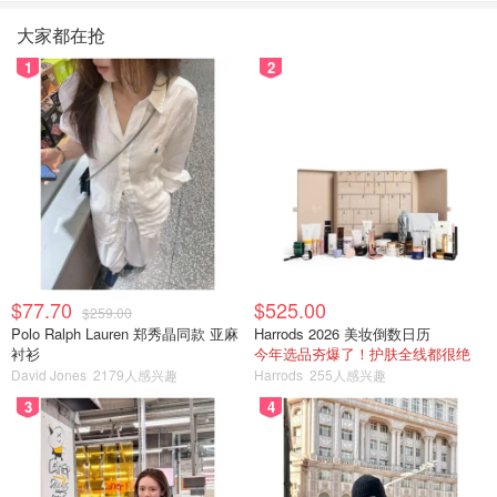
大家都在抢
1
2
$77.70
$525.00
$259.00
Polo Ralph Lauren 郑秀晶同款 亚麻
Harrods 2026 美妆倒数日历
衬衫
今年选品夯爆了！护肤全线都很绝
David Jones
2179人感兴趣
Harrods
255人感兴趣
3
4