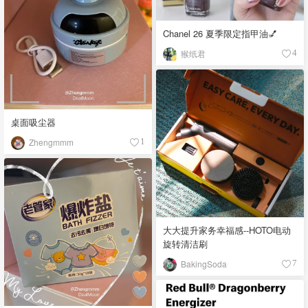
Chanel 26 夏季限定指甲油💅
猴纸君
4
桌面吸尘器
Zhengmmm
1
大大提升家务幸福感--HOTO电动
旋转清洁刷
BakingSoda
7