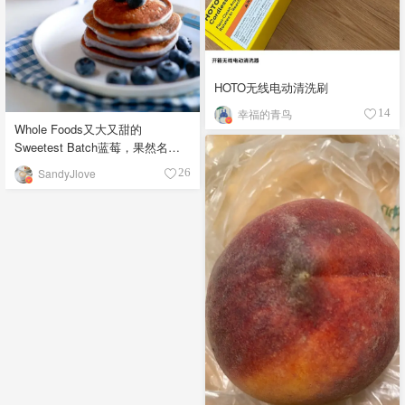
HOTO无线电动清洗刷
幸福的青鸟
14
Whole Foods又大又甜的
Sweetest Batch蓝莓，果然名副
其实！
SandyJlove
26