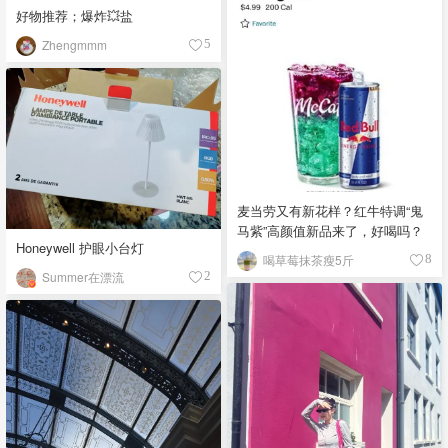
好物推荐；爆炸💥盐
Zhengmmm
5
麦当劳又有新花样？红牛特调“鬼
马紫”高颜值新品来了，好喝吗？
Honeywell 护眼小台灯
喝草莓抹茶瘦5斤
8
Summer在漂流
2