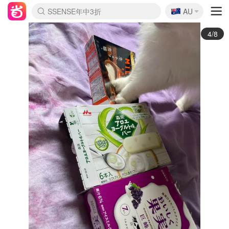
🇦🇺
SSENSE年中3折
AU
lululemon本周上新
Sasa美妆护肤3.5折
FreshBeauty好价汇总
Cettire降价+叠9折
Farfetch折上8折
WWS Coles超市实拍
viagogo二手票捡漏
Myer清仓1折起
The Outnet奢牌1折起
David Jones 3折起
Flannels大牌1折
Perfumes Club护肤1折
AMIRO返校季6.2折
Oweek抽奖送Airpods
Amazon折扣汇总
eToro入金$200送$50
Amazon数码好物
ICONIC本周7.5折
ThedoubleF高奢地板价
Moose Knuckles 6折
丝芙兰5折起
EUFY官网3.7折起
Selenichast首饰2折
Trip机票酒店促销
YSL送5件彩妆礼
Amazon家居好物
BIGBANG巡演开票
David Jones时尚3折
Amazon美妆护肤
雅漾大喷$8
过敏原检测盒$33
伊索独家赠50ml沐浴露
科颜氏送高保湿面霜
SEALIFE海洋馆门票6折
丝塔芙大白罐$16
订阅Newsletter送香薰
Cult Beauty 6.8折
Harrods圣诞日历2.3折
LN-CC奢牌私促3折
d'Alba空姐喷雾$16
EVE LOM套装逆天2折
Bernardelli独家4折
Adore Beauty 6折起
CT圣诞日历
Mytheresa奢品2.7折
4/8