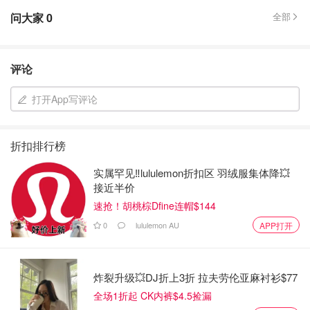
问大家
0
全部
评论
打开App写评论
折扣排行榜
实属罕见‼️lululemon折扣区 羽绒服集体降💥
接近半价
速抢！胡桃棕Dfine连帽$144
0
lululemon AU
APP打开
炸裂升级💥DJ折上3折 拉夫劳伦亚麻衬衫$77
全场1折起 CK内裤$4.5捡漏