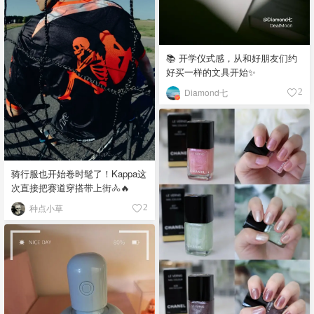
📚 开学仪式感，从和好朋友们约
好买一样的文具开始✨
Diamond七
2
骑行服也开始卷时髦了！Kappa这
次直接把赛道穿搭带上街🚴🔥
种点小草
2