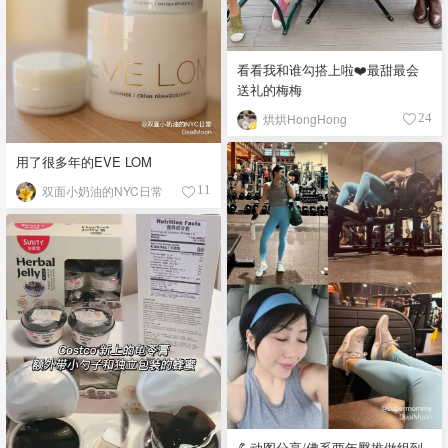
看看我和谁勾搭上啦❤️最甜最会
送礼的梅梅
烘烘HongHong
24
用了很多年的EVE LOM
双面小奶油的NYC日常
11
💪动图分享/佛系两年臀推做组到