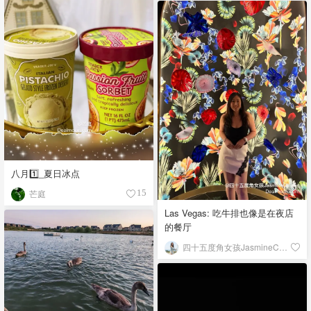
八月1️⃣_夏日冰点
芒庭
15
Las Vegas: 吃牛排也像是在夜店
的餐厅
四十五度角女孩JasmineChiang