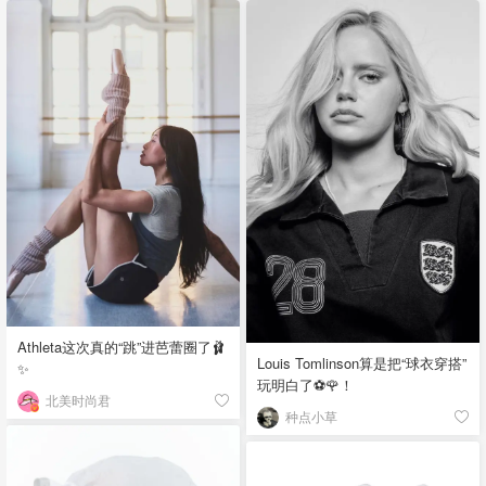
Athleta这次真的“跳”进芭蕾圈了🩰
Louis Tomlinson算是把“球衣穿搭”
✨
玩明白了⚽️🌹！
北美时尚君
种点小草