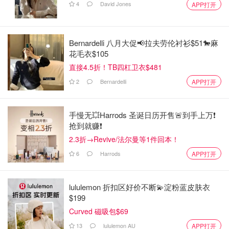
4
David Jones
APP打开
Bernardelli 八月大促📢拉夫劳伦衬衫$51🐎麻
花毛衣$105
直接4.5折！TB四杠卫衣$481
2
Bernardelli
APP打开
手慢无💥Harrods 圣诞日历开售🚨到手上万❗️
抢到就赚❗️
2.3折→Revive/法尔曼等1件回本！
6
Harrods
APP打开
lululemon 折扣区好价不断💫淀粉蓝皮肤衣
$199
Curved 磁吸包$69
13
lululemon AU
APP打开