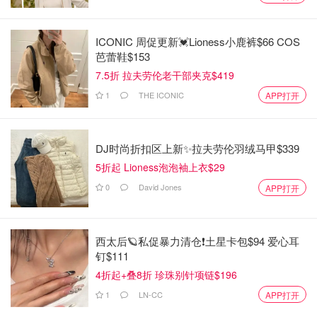
ICONIC 周促更新💓Lioness小鹿裤$66 COS
芭蕾鞋$153
7.5折 拉夫劳伦老干部夹克$419
1
THE ICONIC
APP打开
DJ时尚折扣区上新✨拉夫劳伦羽绒马甲$339
5折起 Lioness泡泡袖上衣$29
0
David Jones
APP打开
西太后🪐私促暴力清仓❗土星卡包$94 爱心耳
钉$111
4折起+叠8折 珍珠别针项链$196
1
LN-CC
APP打开