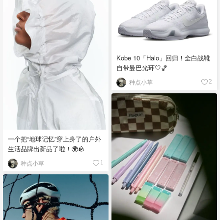
Kobe 10「Halo」回归！全白战靴
自带曼巴光环🤍🏀
种点小草
2
一个把“地球记忆”穿上身了的户外
生活品牌出新品了啦！🌍🪨
种点小草
1