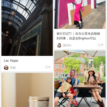
旅行日记💘｜在办公室未必能碰
到同事，但是在Brighton可以
珑Elfin
9
Las Vegas
凯鑫
9