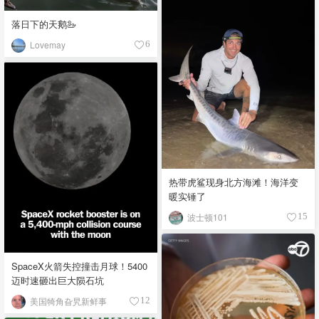
落日下的天鹅🦢
Lovemay
6
热带虎鲨现身北方海滩！海洋变
暖实锤了
波士顿101
15
SpaceX火箭失控撞击月球！5400
迈时速砸出巨大陨石坑
美国犄角旮旯新鲜事
12