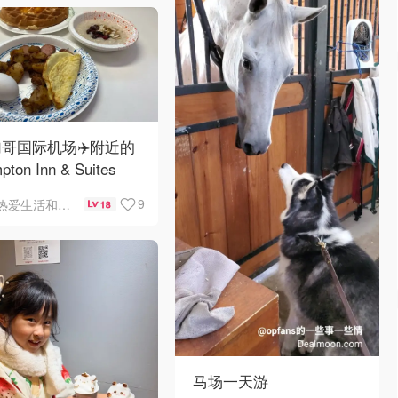
哥国际机场✈️附近的
pton Inn & Suites
emont Chicago
9
热爱生活和自由的轻舞飞扬
18
Hare自助早餐
马场一天游