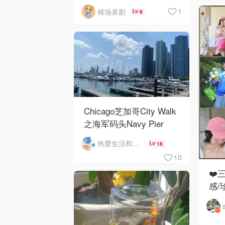
1
候场喜剧
9
Chicago芝加哥City Walk
之海军码头Navy Pier
热爱生活和自由的轻舞飞扬
18
10
❤️
感/