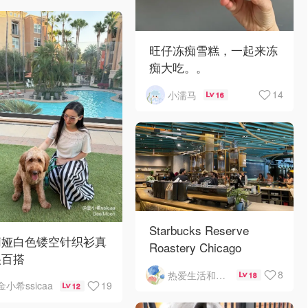
旺仔冻痴雪糕，一起来冻
痴大吃。。
14
小濡马
16
Starbucks Reserve
莉娅白色镂空针织衫真
Roastery Chicago
很百搭
8
热爱生活和自由的轻舞飞扬
18
19
金小希ssicaa
12