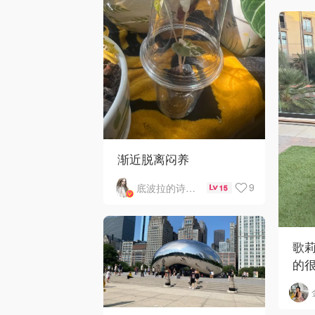
渐近脱离闷养
9
底波拉的诗与歌
15
歌
的