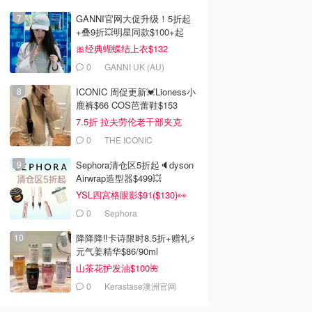
GANNI官网大促升级！5折起
+叠9折💥明星同款$100+起
🎀经典蝴蝶结上衣$132
0
GANNI UK (AU)
ICONIC 周促更新💓Lioness小
鹿裤$66 COS芭蕾鞋$153
7.5折 拉夫劳伦老干部夹克
$419
0
THE ICONIC
Sephora清仓区5折起🔈dyson
Airwrap造型器$499💥
YSL四宫格眼影$91($130)👀
0
Sephora
降降降‼️卡诗限时8.5折+赠礼⚡
元气姜精华$86/90ml
山茶花护发油$100🌺
0
Kerastase澳洲官网