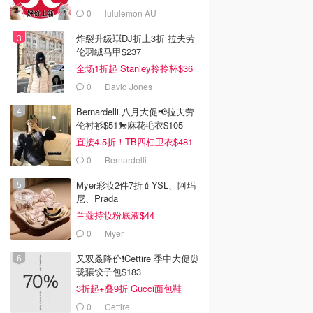
0
lululemon AU
炸裂升级💥DJ折上3折 拉夫劳
伦羽绒马甲$237
全场1折起 Stanley拎拎杯$36
0
David Jones
Bernardelli 八月大促📢拉夫劳
伦衬衫$51🐎麻花毛衣$105
直接4.5折！TB四杠卫衣$481
0
Bernardelli
Myer彩妆2件7折💄YSL、阿玛
尼、Prada
兰蔻持妆粉底液$44
0
Myer
又双叒降价❗️Cettire 季中大促⏰
珑骧饺子包$183
3折起+叠9折 Gucci面包鞋
$991
0
Cettire