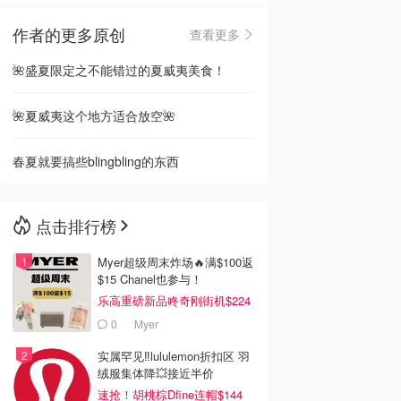
作者的更多原创
查看更多
🇳🇿
新西兰
🌺盛夏限定之不能错过的夏威夷美食！
🌺夏威夷这个地方适合放空🌺
春夏就要搞些blingbling的东西
点击排行榜
Myer超级周末炸场🔥满$100返
$15 Chanel也参与！
乐高重磅新品咚奇刚街机$224
0
Myer
实属罕见‼️lululemon折扣区 羽
绒服集体降💥接近半价
速抢！胡桃棕Dfine连帽$144