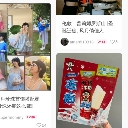
伦敦｜普莉姆罗斯山 |圣
诞迁徙, 风月俏佳人
8
aman910316
14
三种珍珠首饰搭配灵
珍珠还能这么戴‼️
supermommy
30
24