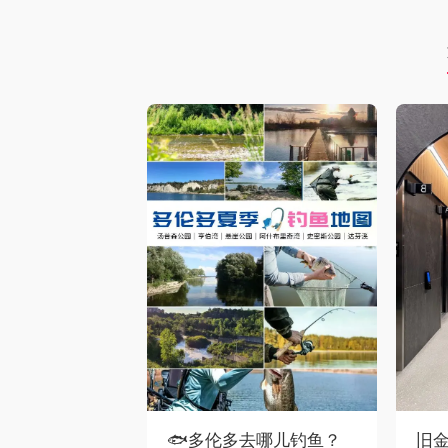
🐟多伦多去哪儿钓鱼？
旧金