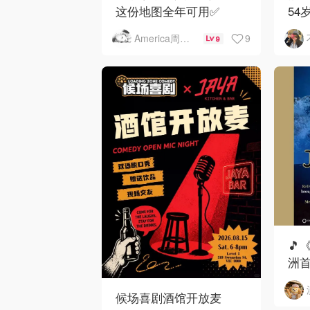
这份地图全年可用✅
54
下
9
America周末快讯
9
🎵
洲首
候场喜剧酒馆开放麦