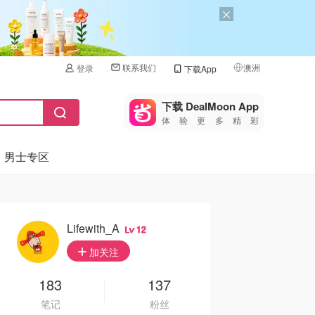
联系我们
澳洲
登录
下载App
🇺🇸
美国
下载 DealMoon App
体验更多精彩
🇨🇳
中国
男士专区
🇨🇦
加拿大
🇬🇧
英国
🇩🇪
德国
Lifewith_A
12
🇫🇷
加关注
法国
🇮🇹
183
137
意大利
笔记
粉丝
🇦🇺
澳洲