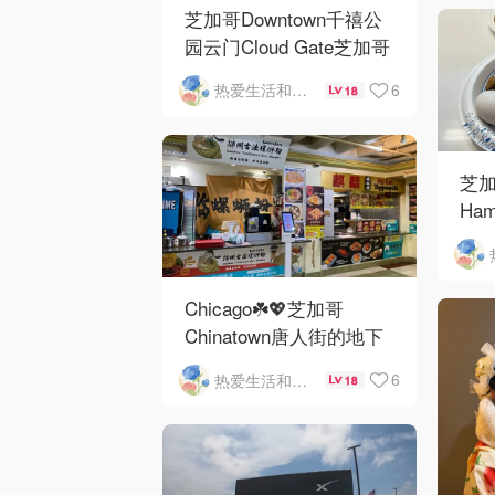
芝加哥Downtown千禧公
园云门Cloud Gate芝加哥
河街景❤️鳞次栉比的高楼
6
热爱生活和自由的轻舞飞扬
18
芝加
Ham
Ros
O'
Chicago☘️💖芝加哥
Chinatown唐人街的地下
mini小美食城
6
热爱生活和自由的轻舞飞扬
18