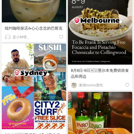
纽约咖啡探店☕️心心念念的巴斯克
是小钟呀_
8月8日-9日🇦🇺墨尔本免费烘焙食
品和周边
澳洲momo爱吃