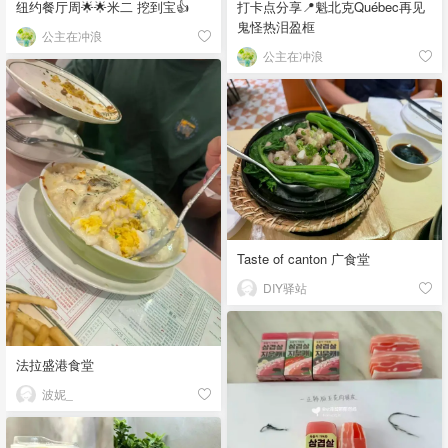
纽约餐厅周🌟🌟米二 挖到宝👍
打卡点分享📍魁北克Québec再见
鬼怪热泪盈框
公主在冲浪
公主在冲浪
Taste of canton 广食堂
DIY驿站
法拉盛港食堂
波妮_