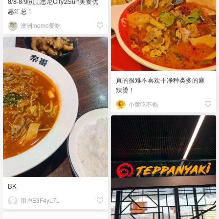
8/8-8/9🇦🇺悉尼City2Surf美食优
惠汇总！
澳洲momo爱吃
真的很难不喜欢干净种类多的麻
辣烫！
小童吃不饱
BK
用户E3F4yL7L