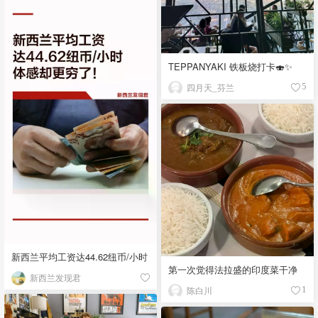
TEPPANYAKI 铁板烧打卡🍣✨
四月天_芬兰
5
新西兰平均工资达44.62纽币/小时
第一次觉得法拉盛的印度菜干净
新西兰发现君
陈白川
1