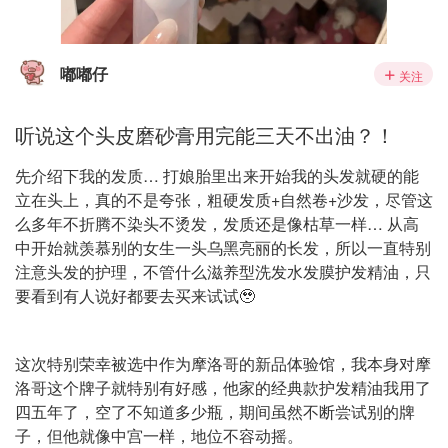
嘟嘟仔
关注
听说这个头皮磨砂膏用完能三天不出油？！
先介绍下我的发质… 打娘胎里出来开始我的头发就硬的能
立在头上，真的不是夸张，粗硬发质+自然卷+沙发，尽管这
么多年不折腾不染头不烫发，发质还是像枯草一样… 从高
中开始就羡慕别的女生一头乌黑亮丽的长发，所以一直特别
注意头发的护理，不管什么滋养型洗发水发膜护发精油，只
要看到有人说好都要去买来试试🥹
这次特别荣幸被选中作为摩洛哥的新品体验馆，我本身对摩
洛哥这个牌子就特别有好感，他家的经典款护发精油我用了
四五年了，空了不知道多少瓶，期间虽然不断尝试别的牌
子，但他就像中宫一样，地位不容动摇。