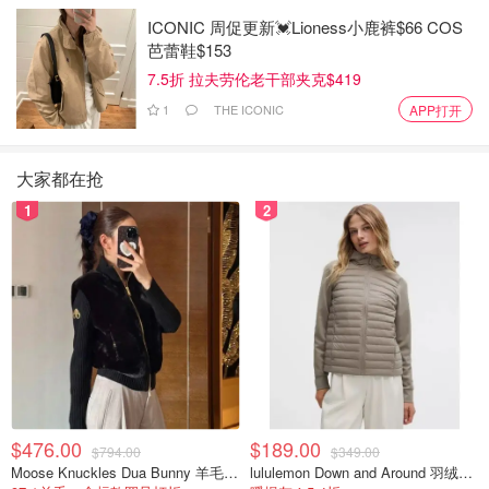
ICONIC 周促更新💓Lioness小鹿裤$66 COS
芭蕾鞋$153
7.5折 拉夫劳伦老干部夹克$419
1
THE ICONIC
APP打开
大家都在抢
1
2
$476.00
$189.00
$794.00
$349.00
Moose Knuckles Dua Bunny 羊毛混纺针织夹克
lululemon Down and Around 羽绒夹克