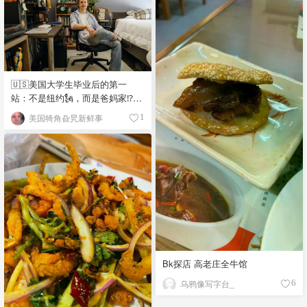
🇺🇸美国大学生毕业后的第一
站：不是纽约🗽，而是爸妈家⁉️😂
🏠
美国犄角旮旯新鲜事
1
Bk探店 高老庄全牛馆
乌鸦像写字台_
6