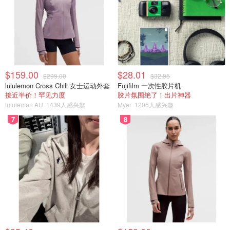
$159.00
$28.01
$299.00
$32.95
lululemon Cross Chill 女士运动外套
Fujifilm 一次性胶片机
接近半价！罕见力度
胶片氛围绝了！出片神器
lululemon AU
1439人感兴趣
Myer
1205人感兴趣
7
8