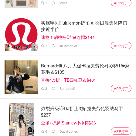
1
Myer
APP打开
实属罕见‼️lululemon折扣区 羽绒服集体降💥
接近半价
速抢！胡桃棕Dfine连帽$144
1
lululemon AU
APP打开
Bernardelli 八月大促📢拉夫劳伦衬衫$51🐎麻
花毛衣$105
直接4.5折！TB四杠卫衣$481
3
Bernardelli
APP打开
炸裂升级💥DJ折上3折 拉夫劳伦羽绒马甲
$237
全场1折起 Stanley拎拎杯$36
4
David Jones
APP打开