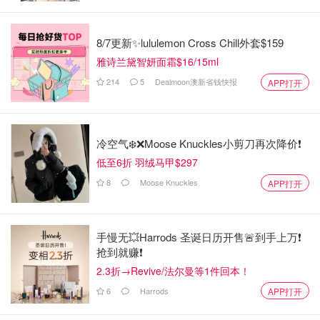
8/7更新✨lululemon Cross Chill外套$159
雅诗兰黛智妍面霜$16/15ml
214
5
Dealmoon澳新省钱快报
APP打开
冷空气❄️❌️Moose Knuckles小剪刀再次降价❗️
低至6折 羽绒马甲$297
8
Moose Knuckles
APP打开
手慢无💥Harrods 圣诞日历开售🚨到手上万❗️
抢到就赚❗️
2.3折→Revive/法尔曼等1件回本！
6
Harrods
APP打开