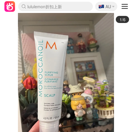
🇦🇺
Sasa美妆护肤3.5折
AU
lululemon折扣上新
SSENSE年中3折
FreshBeauty好价汇总
Cettire降价+叠9折
Farfetch折上8折
WWS Coles超市实拍
viagogo二手票捡漏
Myer清仓1折起
The Outnet奢牌1折起
David Jones 3折起
Flannels大牌1折
Perfumes Club护肤1折
AMIRO返校季6.2折
Oweek抽奖送Airpods
Amazon折扣汇总
eToro入金$200送$50
Amazon数码好物
ICONIC本周7.5折
ThedoubleF高奢地板价
Moose Knuckles 6折
丝芙兰5折起
EUFY官网3.7折起
Selenichast首饰2折
Trip机票酒店促销
YSL送5件彩妆礼
Amazon家居好物
BIGBANG巡演开票
David Jones时尚3折
Amazon美妆护肤
雅漾大喷$8
过敏原检测盒$33
伊索独家赠50ml沐浴露
科颜氏清仓3折
SEALIFE海洋馆门票6折
丝塔芙大白罐$16
订阅Newsletter送香薰
Cult Beauty 6.8折
Harrods圣诞日历2.3折
LN-CC奢牌私促3折
d'Alba空姐喷雾$16
EVE LOM套装逆天2折
Bernardelli独家4折
Adore Beauty 6折起
CT圣诞日历
Mytheresa奢品2.7折
Luxury Escapes 9折
Currentbody美容仪9折
MOON Garden Live
ALLSAINTS美衣3折
Roborock扫地机3.7折
Tingo Life水杯$24
Valentino官网5折
CR洗发护发6.3折
修丽可套装7.4折
2/6