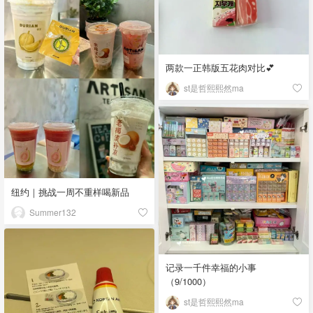
两款一正韩版五花肉对比💕
st是哲熙熙然ma
纽约｜挑战一周不重样喝新品
Summer132
记录一千件幸福的小事
（9/1000）
st是哲熙熙然ma