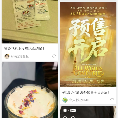
谁说飞机上没有纪念品呢！
ivia西雅图版
#电影八仙! 海外预售今日开启‼️
华人影业CMC