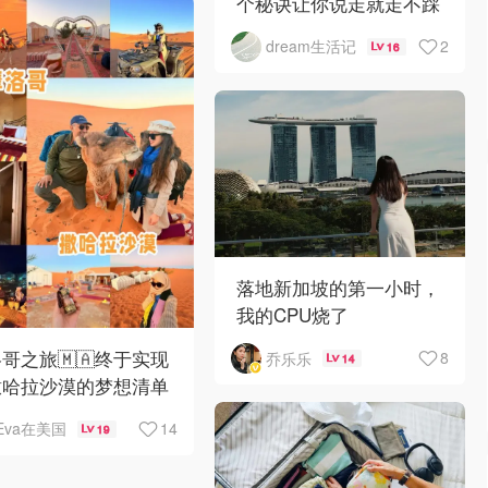
个秘诀让你说走就走不踩
坑！
2
dream生活记
16
落地新加坡的第一小时，
我的CPU烧了
哥之旅🇲🇦终于实现
8
乔乐乐
14
撒哈拉沙漠的梦想清单
14
Eva在美国
19