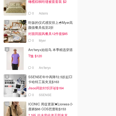
橄榄棕榈绗缝被套套装 $2
0
Adairs
吃饭的仪式感安排上🥣Myer高
颜值餐具低至2折
封面田园风餐具12件套$85
0
Myer
Arc'teryx始祖鸟 本季精选穿搭
T恤 $120
0
Arc'teryx
SSENSE年中再降‼️2.5折起💥
卡哈特工装夹克$163
Jisoo同款针织开衫$164
0
SSENSE
ICONIC 周促更新💓Lioness小
鹿裤$66 COS芭蕾鞋$153
7.5折 拉夫劳伦老干部夹克