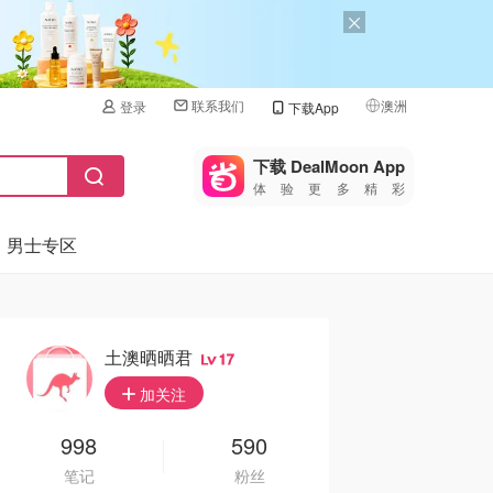
联系我们
澳洲
登录
下载App
🇺🇸
美国
下载 DealMoon App
体验更多精彩
🇨🇳
中国
男士专区
🇨🇦
加拿大
🇬🇧
英国
🇩🇪
德国
土澳晒晒君
17
🇫🇷
加关注
法国
🇮🇹
998
590
意大利
笔记
粉丝
🇦🇺
澳洲