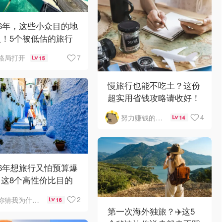
26年，这些小众目的地
火！5个被低估的旅行
，现在去还来得及！
7
格局打开
15
慢旅行也能不吃土？这份
超实用省钱攻略请收好！
4
努力赚钱的卡皮巴拉
14
26年想旅行又怕预算爆
？这8个高性价比目的
，你必须知道！
2
你猜我为什么不笑
16
第一次海外独旅？✈️这5