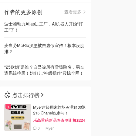
作者的更多原创
查看更多
🇳🇿
新西兰
波士顿动力Atlas进工厂，AI机器人开始“打
工”了！
麦当劳McRib汉堡被告虚假宣传！根本没肋
排？
“25欧姐”是谁？自己被所有雪场除名，男友
遭系统拉黑！姐们儿"神级操作"震惊全网！
点击排行榜
Myer超级周末炸场🔥满$100返
$15 Chanel也参与！
乐高重磅新品咚奇刚街机$224
0
Myer