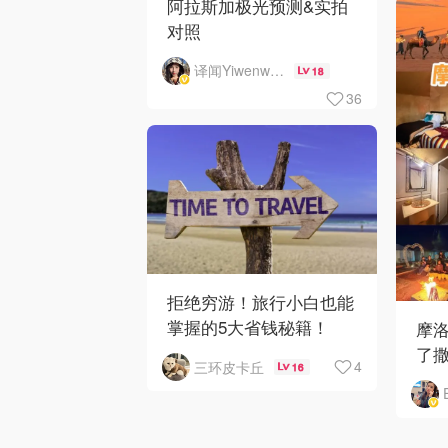
阿拉斯加极光预测&实拍
对照
译闻Yiwenwen
18
36
拒绝穷游！旅行小白也能
掌握的5大省钱秘籍！
摩洛
了
4
三环皮卡丘
16