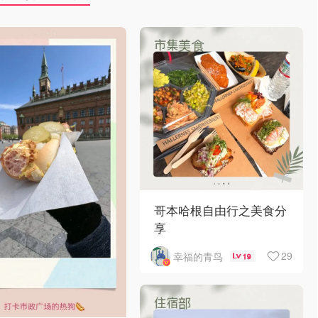
哥本哈根自由行之美食分
享
29
幸福的青鸟
19