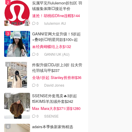
实属罕见‼️lululemon折扣区 羽
绒服集体降💥接近半价
速抢！胡桃棕Dfine连帽$144
0
lululemon AU
GANNI官网大促升级！5折起
+叠9折💥明星同款$100+起
🎀经典蝴蝶结上衣$132
0
GANNI UK (AU)
炸裂升级💥DJ折上3折 拉夫劳
伦羽绒马甲$237
全场1折起 Stanley拎拎杯$36
0
David Jones
SSENSE外套甩卖🔥3折起
❗SKIMS羊羔绒外套$242
Max Mara大衣$371/原$1280
0
SSENSE
adairs本季焕新家饰精选