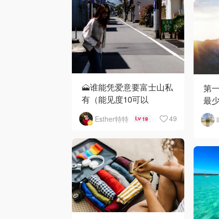
🗻谁能凭爱意要富士山私
第
有（能见度10可以
最
49
Esther特特
19