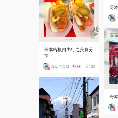
哥
哥本哈根自由行之美食分
享
29
幸福的青鸟
19
哥