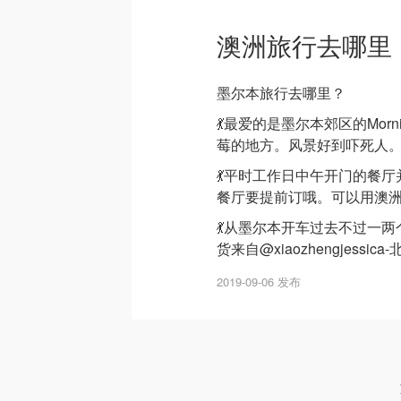
澳洲旅行去哪里
墨尔本旅行去哪里？
💃最爱的是墨尔本郊区的Morni
莓的地方。风景好到吓死人。
💃平时工作日中午开门的餐厅并不
餐厅要提前订哦。可以用澳洲
💃从墨尔本开车过去不过一
货来自@xiaozhengjes
2019-09-06 发布