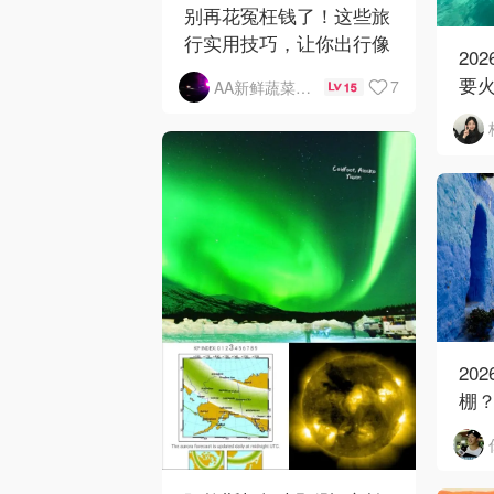
别再花冤枉钱了！这些旅
行实用技巧，让你出行像
20
开了挂！
要
7
AA新鲜蔬菜批发
15
地
20
棚
地