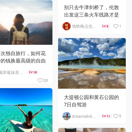
别只去牛津剑桥了，伦敦
出发这三条火车线路才是
绝美
1
地铁晚点也要上班
5
一次独自旅行，如何花
少的钱换最高级的自由
喝草莓抹茶瘦5斤
16
20
大提顿公园和黄石公园的
7日自驾游
5
dreamslink523
11