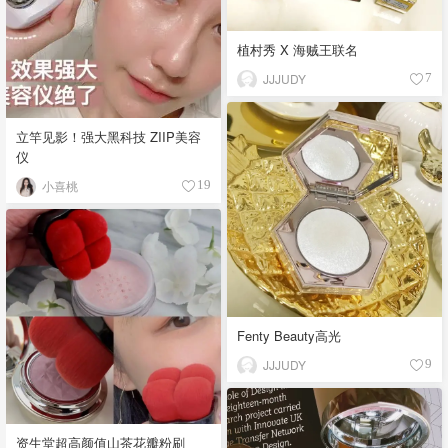
植村秀 X 海贼王联名
JJJUDY
7
立竿见影！强大黑科技 ZIIP美容
仪
小喜桃
19
Fenty Beauty高光
JJJUDY
9
资生堂超高颜值山茶花瓣粉刷