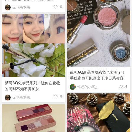
无花果本果
10
黛珂AQ新品养肤彩妆也太美了！
手残党也可以画出干净日系妆容
黛珂AQ化妆品系列：让你在化妆
性感的小高_
14
的同时不知不觉护肤
无花果本果
15