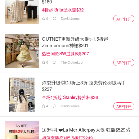
$160
4折起 Brita滤水壶$32
0
David Jones
APP打开
OUTNET更新升级大促✨1.5折起
Zimmermann神裙$201
热巴同款SW过膝靴$207
0
The Outnet.com
APP打开
炸裂升级💥DJ折上3折 拉夫劳伦羽绒马甲
$237
全场1折起 Stanley拎拎杯$36
4
David Jones
APP打开
送8件礼❤️La Mer Afterpay大促 狂撒$529💰
超值套装变相5.5折💥$249！