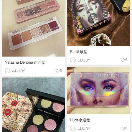
Pat圣母盘
JJJUDY
6
Natasha Denona mini盘
JJJUDY
8
Huda水逆盘
JJJUDY
6