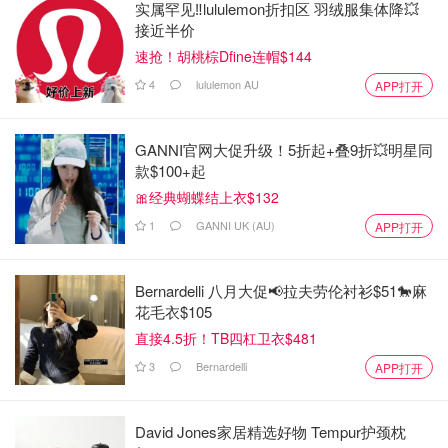
实属罕见‼️lululemon折扣区 羽绒服集体降💥
接近半价
速抢！胡桃棕Dfine连帽$144
4
lululemon AU
APP打开
GANNI官网大促升级！5折起+叠9折💥明星同
款$100+起
🎀经典蝴蝶结上衣$132
1
GANNI UK (AU)
APP打开
Bernardelli 八月大促📢拉夫劳伦衬衫$51🐎麻
花毛衣$105
直接4.5折！TB四杠卫衣$481
3
Bernardelli
APP打开
David Jones家居精选好物 Tempur护颈枕