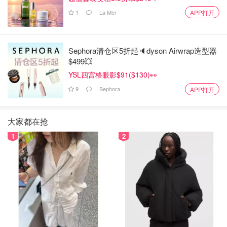
1
La Mer
APP打开
Sephora清仓区5折起🔈dyson Airwrap造型器
$499💥
YSL四宫格眼影$91($130)👀
9
Sephora
APP打开
大家都在抢
1
2