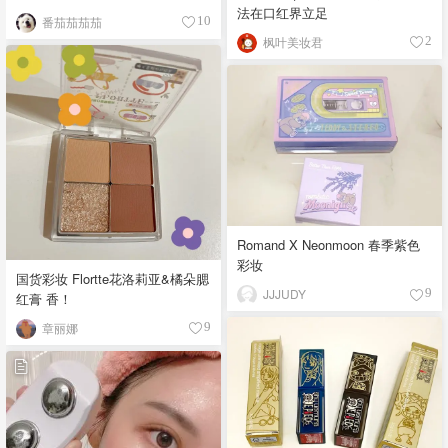
法在口红界立足
番茄茄茄茄
10
枫叶美妆君
2
Romand X Neonmoon 春季紫色
彩妆
国货彩妆 Flortte花洛莉亚&橘朵腮
JJJUDY
9
红膏 香！
章丽娜
9