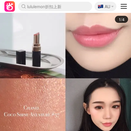
🇦🇺
Sasa美妆护肤3.5折
AU
lululemon折扣上新
SSENSE年中2.5折
FreshBeauty好价汇总
Cettire降价+叠9折
WWS Coles超市实拍
viagogo二手票捡漏
Myer折扣汇总
The Outnet奢牌1折起
David Jones 3折起
Flannels大牌1折
Perfumes Club护肤1折
AMIRO面罩$251
Amazon折扣汇总
eToro入金$200送$50
Amazon数码好物
ICONIC本周7.5折
ThedoubleF高奢地板价
Moose Knuckles 6折
EUFY摄像头$98
Selenichast首饰2折
Trip机票酒店促销
YSL送5件彩妆礼
Amazon家居好物
Amazon美妆护肤
雅漾大喷$8
过敏原检测盒$33
科颜氏高保湿面霜$29
SEALIFE海洋馆门票6折
丝塔芙大白罐$16
订阅Newsletter送香薰
Cult Beauty 6.8折
Harrods圣诞日历$525
LN-CC奢牌私促3折
d'Alba空姐喷雾$16
EVE LOM套装£56
Bernardelli独家4折
Adore Beauty 6折起
CT圣诞日历
Mytheresa奢品2.7折
Luxury Escapes 9折
Currentbody美容仪$881
MOON Garden Live
Roborock扫地机$649
Tingo Life水杯$24
Valentino官网5折
CR洗护套装$23
修丽可4件套$159
GANNI官网4.5折
Stylevana韩妆4折
Tessabit高奢8.5折
OGX洗发水$11
Amazon阿德莱德次日达
卡诗8.5折+赠礼
Philips Hue灯具8折
La Mer送8件礼值$529
2/4