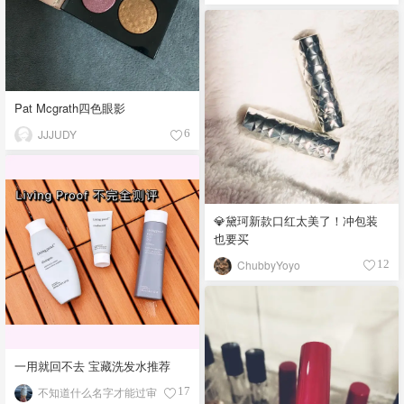
Pat Mcgrath四色眼影
JJJUDY
6
💎黛珂新款口红太美了！冲包装
也要买
ChubbyYoyo
12
一用就回不去 宝藏洗发水推荐
不知道什么名字才能过审
17