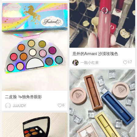
意外的Armani 沙漠玫瑰色
一颗小红果
17
二皮脸 🦄️独角兽眼影
JJJUDY
6