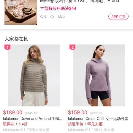
Myer彩妆2件7折💄YSL、阿玛尼、Prada
兰蔻持妆粉底液$44
0
Myer
APP打开
大家都在抢
1
2
$189.00
$159.00
$349.00
$299.00
lululemon Down and Around 羽绒夹克
lululemon Cross Chill 女士运动外套
暖揭灰！5.4折
接近半价！罕见力度
lululemon AU
2020人感兴趣
lululemon AU
1384人感兴趣