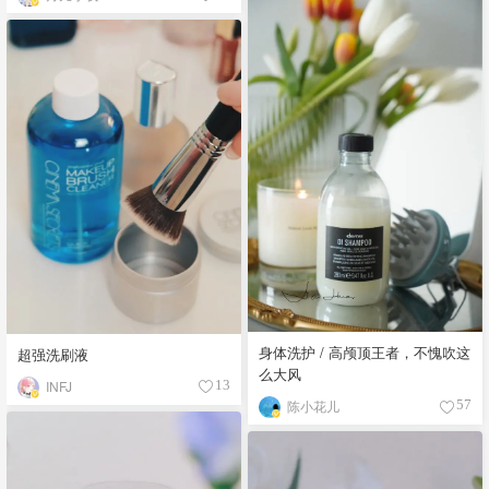
身体洗护 / 高颅顶王者，不愧吹这
超强洗刷液
么大风
INFJ
13
陈小花儿
57