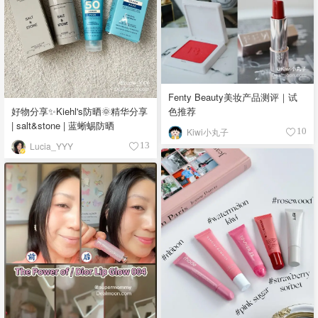
Fenty Beauty美妆产品测评｜试
好物分享✨Kiehl's防晒🌞精华分享
色推荐
| salt&stone | 蓝蜥蜴防晒
Kiwi小丸子
10
Lucia_YYY
13