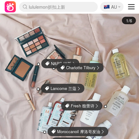
🇦🇺
Sasa美妆护肤3.5折
AU
lululemon折扣上新
SSENSE年中3折
FreshBeauty好价汇总
Cettire降价+叠9折
WWS Coles超市实拍
viagogo二手票捡漏
Myer超级周末1折
The Outnet奢牌1折起
David Jones 3折起
Flannels大牌1折
Perfumes Club护肤1折
AMIRO返校季6.2折
Amazon折扣汇总
eToro入金$200送$50
Amazon数码好物
ICONIC本周7.5折
ThedoubleF高奢地板价
Moose Knuckles 6折
丝芙兰5折起
EUFY官网3.7折起
Selenichast首饰2折
Trip机票酒店促销
YSL送5件彩妆礼
Amazon家居好物
Amazon美妆护肤
雅漾大喷$8
过敏原检测盒$33
伊索独家赠50ml沐浴露
科颜氏清仓3折
SEALIFE海洋馆门票6折
丝塔芙大白罐$16
订阅Newsletter送香薰
Cult Beauty 6.8折
Harrods圣诞日历2.3折
LN-CC奢牌私促3折
d'Alba空姐喷雾$16
EVE LOM套装逆天2折
Bernardelli独家4折
Adore Beauty 6折起
CT圣诞日历
Mytheresa奢品2.7折
Luxury Escapes 9折
Currentbody美容仪9折
MOON Garden Live
Roborock扫地机3.7折
Tingo Life水杯$24
Valentino官网5折
CR洗发护发6.3折
修丽可套装7.4折
Myer彩妆2件7折
GANNI官网4.5折
Stylevana韩妆4折
Tessabit高奢8.5折
OGX洗护4折
Amazon阿德莱德次日达
卡诗8.5折+赠礼
Philips Hue灯具8折
2/6