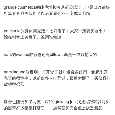
grande cosmetics的睫毛增长液以前没试过，但是口碑很好
打算尝尝鲜等我用了以后看看会不会变成睫毛精
patrika ta的身体高光液！太好看了！大家一定要买这个！！
涂在锁骨上美爆了、谁用谁知道
nars的wanted眼影盘还有pillow talk是一早就想买的
nars laguna修容刚一打开盒子就知道会很好用，看起来颜
色真的很惊艳，以前好多人推荐过，最近太胖了，买修容的
欲望很强烈
唇膏也随便买了两支，CT的glowing jen 我觉得跟我以前买
的唇膏好多都鬼打墙了……虽然盲买安全但是缺乏新意