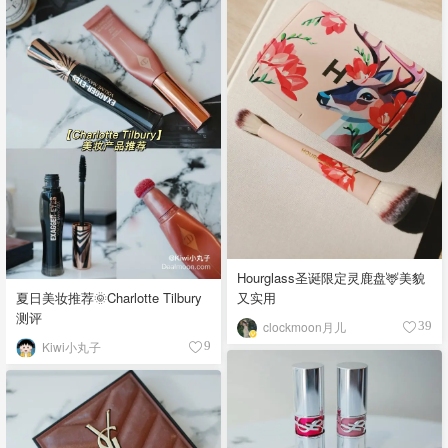
Hourglass圣诞限定灵鹿盘🦌美貌
夏日美妆推荐🌞Charlotte Tilbury
又实用
测评
clockmoon月儿
39
Kiwi小丸子
9