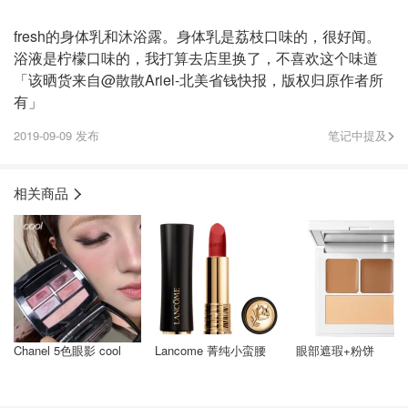
fresh的身体乳和沐浴露。身体乳是荔枝口味的，很好闻。
浴液是柠檬口味的，我打算去店里换了，不喜欢这个味道
「该晒货来自@散散Ariel-北美省钱快报，版权归原作者所
有」
2019-09-09 发布
笔记中提及
相关商品
Chanel 5色眼影 cool
Lancome 菁纯小蛮腰
眼部遮瑕+粉饼