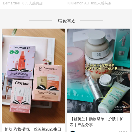
Bernardelli
853人感兴趣
lululemon AU
832人感兴趣
猜你喜欢
【丝芙兰】购物晒单｜护肤｜护
发｜产品分享
护肤·彩妆·香氛｜丝芙兰2026生日