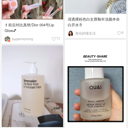
清透裸粉色白女唇釉🌸淡颜本命
💄前后对比真绝/Dior 004号Lip
白开水🥛
Glow💕
海伦的慢生活
9
supermommy
71