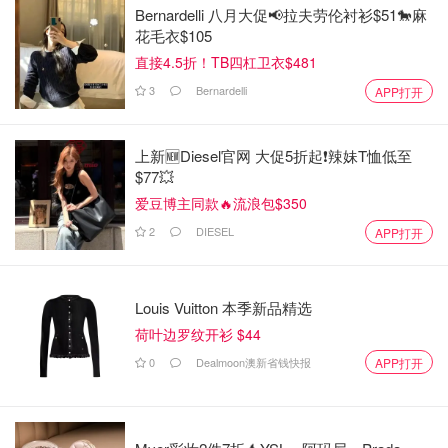
Bernardelli 八月大促📢拉夫劳伦衬衫$51🐎麻
花毛衣$105
直接4.5折！TB四杠卫衣$481
3
Bernardelli
APP打开
上新🆕Diesel官网 大促5折起❗️辣妹T恤低至
$77💥
爱豆博主同款🔥流浪包$350
2
DIESEL
APP打开
Louis Vuitton 本季新品精选
荷叶边罗纹开衫 $44
0
Dealmoon澳新省钱快报
APP打开