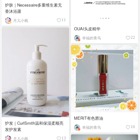
护肤｜Necessaire多重维生素无
香沐浴露
月儿小栈
11
OUAI头皮精华
幸福的青鸟
22
MERIT有色唇油
护发｜CurlSmith温和保湿柔顺亮
幸福的青鸟
10
发护发素
月儿小栈
13