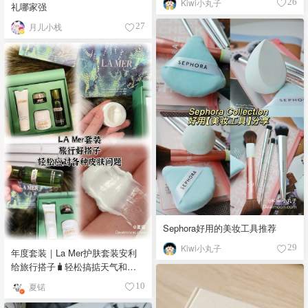
Kiwi小丸子
26
礼哪家强
月儿小栈
27
Sephora好用的美妆工具推荐
Kiwi小丸子
29
年度套装｜La Mer护肤套装安利
给旅行搭子🧳轻松搞掂天气和皮
肤问题🙋🏻‍♀️
夏锘
10