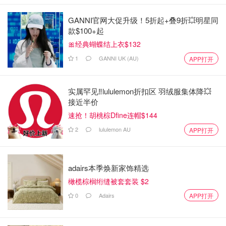
GANNI官网大促升级！5折起+叠9折💥明星同
款$100+起
🎀经典蝴蝶结上衣$132
1
GANNI UK (AU)
APP打开
实属罕见‼️lululemon折扣区 羽绒服集体降💥
接近半价
速抢！胡桃棕Dfine连帽$144
2
lululemon AU
APP打开
adairs本季焕新家饰精选
橄榄棕榈绗缝被套套装 $2
0
Adairs
APP打开