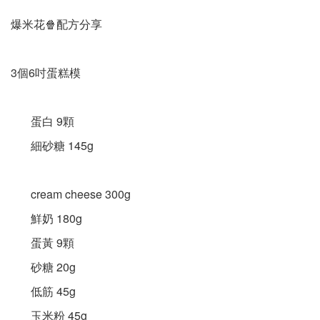
爆米花🍿️配方分享
3個6吋蛋糕模
蛋白 9顆
細砂糖 145g
cream cheese 300g
鮮奶 180g
蛋黃 9顆
砂糖 20g
低筋 45g
玉米粉 45g