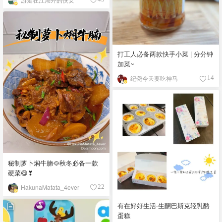
打工人必备两款快手小菜 | 分分钟
加菜~
纪尧今天要吃神马
14
秘制萝卜焖牛腩🥘秋冬必备一款
硬菜😋❣
HakunaMatata_4ever
22
有在好好生活·生酮巴斯克轻乳酪
蛋糕