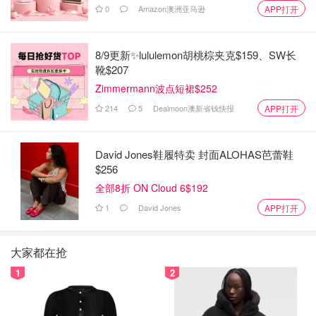
0
Amazon澳洲亚马逊
APP打开
8/9更新✨lululemon胡桃棕夹克$159、SW长
靴$207
Zimmermann波点短裙$252
214
5
Dealmoon澳新省钱快报
APP打开
David Jones鞋履特卖 封面ALOHAS芭蕾鞋
$256
全部8折 ON Cloud 6$192
1
David Jones
APP打开
大家都在抢
1
2