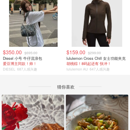
$350.00
$159.00
$695.00
$299.00
Diesel 小号 牛仔流浪包
lululemon Cross Chill 女士功能夹克
爱豆博主同款！帅！
胡桃棕！8码起还有 快冲！
DIESEL
687人感兴趣
lululemon AU
647人感兴趣
猜你喜欢