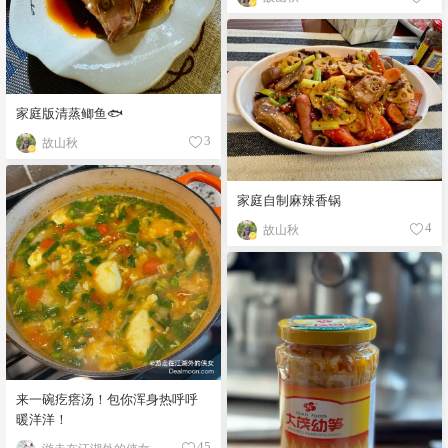
家庭版清蒸鲫鱼🐟
故山秋
3
家庭自制麻辣香锅
故山秋
4
来一碗疙瘩汤！包你浑身热呼呼
暖洋洋！
游走在江湖外的侠女
45