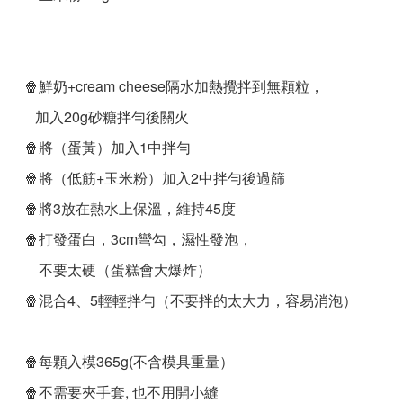
🍿️鮮奶+cream cheese隔水加熱攪拌到無顆粒，
加入20g砂糖拌勻後關火
🍿️將（蛋黃）加入1中拌勻
🍿️將（低筋+玉米粉）加入2中拌勻後過篩
🍿️將3放在熱水上保溫，維持45度
🍿️打發蛋白，3cm彎勾，濕性發泡，
不要太硬（蛋糕會大爆炸）
🍿️混合4、5輕輕拌勻（不要拌的太大力，容易消泡）
🍿️每顆入模365g(不含模具重量）
🍿️不需要夾手套, 也不用開小縫