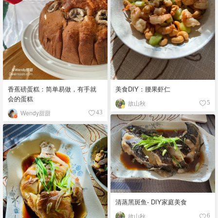
香蕉磅蛋糕：简单易做，有手就
美食DIY：腰果虾仁
会的蛋糕
故山秋
5
Wendy甜甜
43
清蒸黑斑鱼- DIY家庭美食
故山秋
6