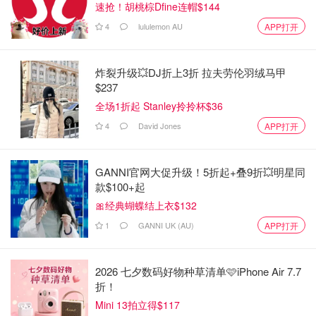
速抢！胡桃棕Dfine连帽$144
4
lululemon AU
APP打开
炸裂升级💥DJ折上3折 拉夫劳伦羽绒马甲
$237
全场1折起 Stanley拎拎杯$36
4
David Jones
APP打开
GANNI官网大促升级！5折起+叠9折💥明星同
款$100+起
🎀经典蝴蝶结上衣$132
1
GANNI UK (AU)
APP打开
2026 七夕数码好物种草清单🩷iPhone Air 7.7
折！
Mini 13拍立得$117