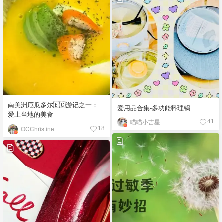
南美洲厄瓜多尔🇪🇨游记之一：
爱用品合集-多功能料理锅
爱上当地的美食
喵喵小吉星
41
OCChristine
18