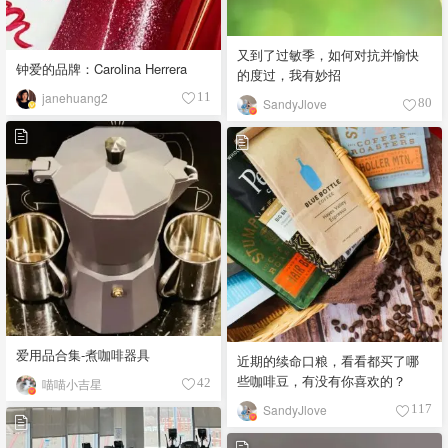
又到了过敏季，如何对抗并愉快
钟爱的品牌：Carolina Herrera
的度过，我有妙招
janehuang2
11
SandyJlove
80
爱用品合集-煮咖啡器具
近期的续命口粮，看看都买了哪
些咖啡豆，有没有你喜欢的？
喵喵小吉星
42
SandyJlove
117