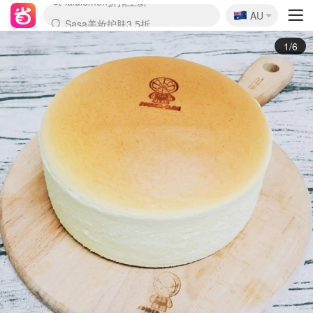
🇦🇺
Sasa美妆护肤3.5折
AU
lululemon折扣上新
SSENSE年中2.5折
FreshBeauty好价汇总
Cettire降价+叠9折
WWS Coles超市实拍
viagogo二手票捡漏
Myer超级周末
The Outnet奢牌1折起
David Jones 3折起
Flannels大牌1折
Perfumes Club护肤1折
AMIRO面罩$251
Amazon折扣汇总
eToro入金$200送$50
Amazon数码好物
ICONIC本周7.5折
ThedoubleF高奢地板价
Moose Knuckles 6折
丝芙兰5折起
EUFY摄像头$98
Selenichast首饰2折
Trip机票酒店促销
YSL送5件彩妆礼
Amazon家居好物
Amazon美妆护肤
雅漾大喷$8
过敏原检测盒$33
伊索独家赠50ml沐浴露
科颜氏高保湿面霜$29
SEALIFE海洋馆门票6折
丝塔芙大白罐$16
订阅Newsletter送香薰
Cult Beauty 6.8折
Harrods圣诞日历$525
LN-CC奢牌私促3折
d'Alba空姐喷雾$16
EVE LOM套装£56
Bernardelli独家4折
Adore Beauty 6折起
CT圣诞日历
Mytheresa奢品2.7折
Luxury Escapes 9折
Currentbody美容仪$881
MOON Garden Live
Roborock扫地机$649
Tingo Life水杯$24
Valentino官网5折
CR洗护套装$23
修丽可4件套$159
Myer彩妆2件7折
GANNI官网4.5折
Stylevana韩妆4折
Tessabit高奢8.5折
OGX洗发水$11
Amazon阿德莱德次日达
卡诗8.5折+赠礼
Philips Hue灯具8折
2/6