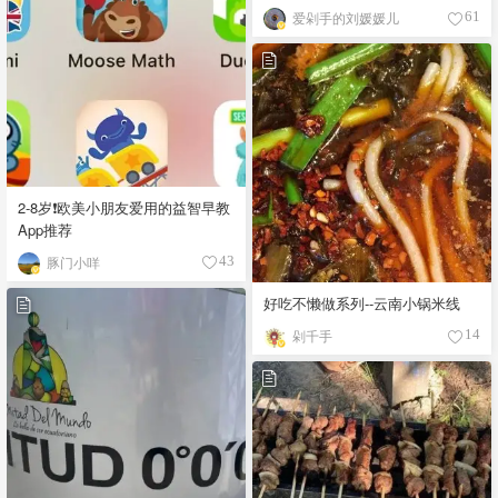
爱剁手的刘媛媛儿
61
2-8岁❗欧美小朋友爱用的益智早教
App推荐
豚门小咩
43
好吃不懒做系列--云南小锅米线
剁千手
14