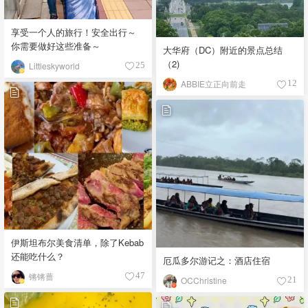
享受一个人的旅行！安全出行～
你需要做好这些准备～
大华府（DC）附近的景点总结
（2)
Littleskyworld
25
ABBIE立正向前走
12
伊斯坦布尔美食清单，除了Kebab
还能吃什么？
厄瓜多尔游记之：酒店住宿
锵锵蔷
47
OCChristine
21