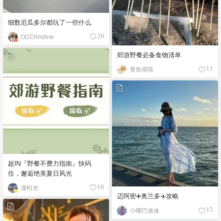
细数厄瓜多尔都玩了一些什么
OCChristine
26
郊游野餐必备食物清单
青鱼嘻嘻
11
超IN『野餐不费力指南』快码
住，邂逅绝美夏日风光
漫时光
16
迈阿密➕奥兰多✈️攻略
小嘴巴迪迪
15