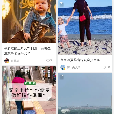
半岁娃的土耳其21日游，有哪些
注意事项保平安？
宝宝👶夏季出行安全指南📝
锵锵蔷
35
带_头大哥
10