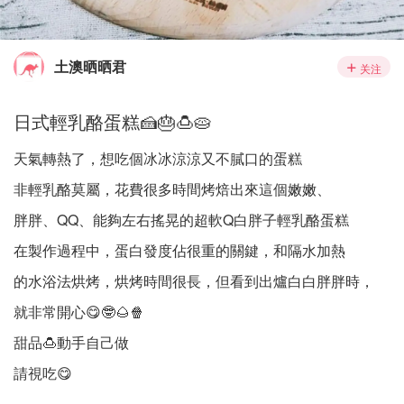
土澳晒晒君
关注
日式輕乳酪蛋糕🍰🎂🍮🥧
天氣轉熱了，想吃個冰冰涼涼又不膩口的蛋糕
非輕乳酪莫屬，花費很多時間烤焙出來這個嫩嫩、
胖胖、QQ、能夠左右搖晃的超軟Q白胖子輕乳酪蛋糕
在製作過程中，蛋白發度佔很重的關鍵，和隔水加熱
的水浴法烘烤，烘烤時間很長，但看到出爐白白胖胖時，
就非常開心😋🤓🌰🍿️
甜品🍮動手自己做
請視吃😋