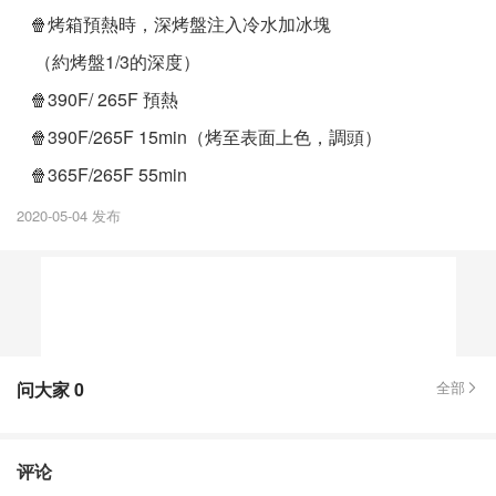
🍿️烤箱預熱時，深烤盤注入冷水加冰塊
（約烤盤1/3的深度）
🍿️390F/ 265F 預熱
🍿️390F/265F 15min（烤至表面上色，調頭）
🍿️365F/265F 55min
2020-05-04 发布
问大家
0
全部
评论