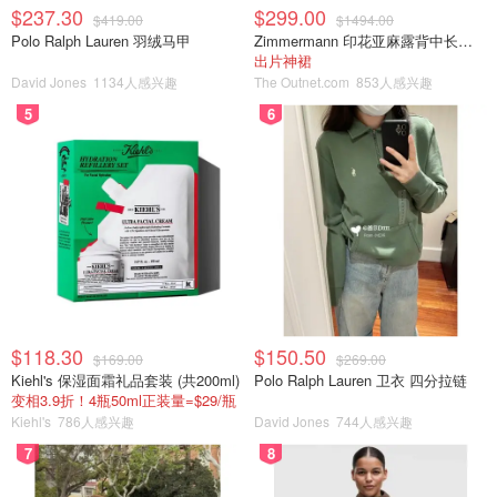
$237.30
$299.00
$419.00
$1494.00
Polo Ralph Lauren 羽绒马甲
Zimmermann 印花亚麻露背中长连衣裙
出片神裙
David Jones
1134人感兴趣
The Outnet.com
853人感兴趣
5
6
$118.30
$150.50
$169.00
$269.00
Kiehl's 保湿面霜礼品套装 (共200ml)
Polo Ralph Lauren 卫衣 四分拉链
变相3.9折！4瓶50ml正装量=$29/瓶
Kiehl's
786人感兴趣
David Jones
744人感兴趣
7
8