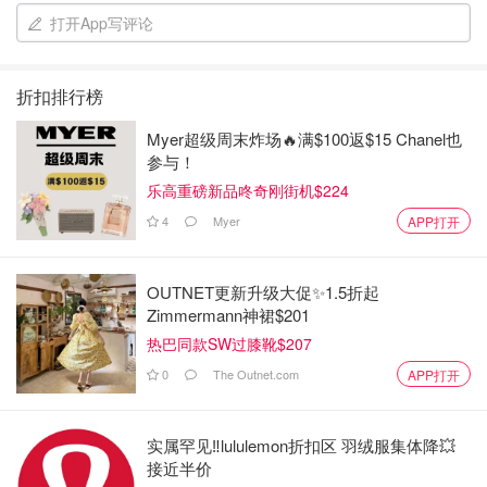
打开App写评论
折扣排行榜
Myer超级周末炸场🔥满$100返$15 Chanel也
参与！
乐高重磅新品咚奇刚街机$224
4
Myer
APP打开
OUTNET更新升级大促✨1.5折起
Zimmermann神裙$201
热巴同款SW过膝靴$207
0
The Outnet.com
APP打开
实属罕见‼️lululemon折扣区 羽绒服集体降💥
接近半价