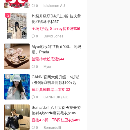
0
lululemon AU
炸裂升级💥DJ折上3折 拉夫劳
伦羽绒马甲$237
全场1折起 Stanley拎拎杯$36
0
David Jones
Myer彩妆2件7折💄YSL、阿玛
尼、Prada
兰蔻持妆粉底液$44
0
Myer
GANNI官网大促升级！5折起
+叠9折💥明星同款$100+起
🎀经典蝴蝶结上衣$132
0
GANNI UK (AU)
Bernardelli 八月大促📢拉夫劳
伦衬衫$51🐎麻花毛衣$105
直接4.5折！TB四杠卫衣$481
0
Bernardelli