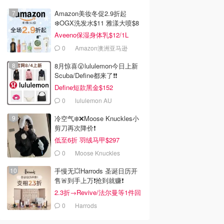
Amazon美妆冬促2.9折起
❄️OGX洗发水$11 雅漾大喷$8
Aveeno保湿身体乳$12/1L
86
$179.00
$143.59
$179.80
 恶魔之眼戒指
Oroton Lilyanna 戒指
Vivienne Westwood
0
Amazon澳洲亚马逊
金色
Allie 戒指
8月惊喜😮lululemon今日上新
Oroton
Cettire
Scuba/Define都来了❗️❗️
去购买
去购买
去购买
Define短款黑金$152
0
lululemon AU
冷空气❄️❌️Moose Knuckles小
剪刀再次降价❗️
低至6折 羽绒马甲$297
0
Moose Knuckles
手慢无💥Harrods 圣诞日历开
售🚨到手上万❗️抢到就赚❗️
2.3折→Revive/法尔曼等1件回
本！
0
Harrods