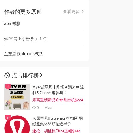
作者的更多原创
查看更多
🇳🇿
新西兰
apm戒指
ysl官网上小粉条了！冲
兰芝新款airpods气垫
点击排行榜
Myer超级周末炸场🔥满$100返
$15 Chanel也参与！
乐高重磅新品咚奇刚街机$224
0
Myer
实属罕见‼️lululemon折扣区 羽
绒服集体降💥接近半价
速抢！胡桃棕Dfine连帽$144