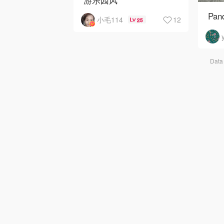
两个不对称耳钉
Pa
12
小毛114
25
长款气球可以藏住头发里
若隐若现😜
戴上它们感觉心情一下子
就变好了
Data 
少女感