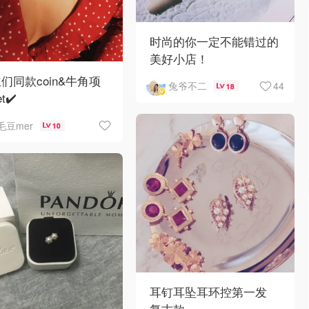
时尚的你一定不能错过的
美好小店！
们同款coin&牛角项
44
兔爷不二
18
t✔️
刷ins发现，博主们
毛豆mer
10
的很爱堆叠项链
简单单一套衣服就能被
个小细节点亮
耳钉耳坠耳环控第一发
复古款