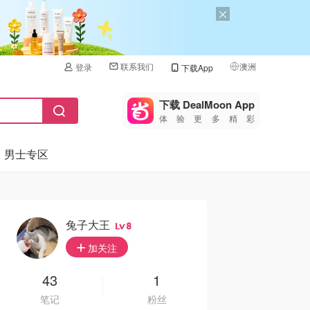
联系我们
澳洲
登录
下载App
🇺🇸
美国
下载 DealMoon App
体验更多精彩
🇨🇳
中国
男士专区
🇨🇦
加拿大
🇬🇧
英国
🇩🇪
德国
兔子大王
8
🇫🇷
加关注
法国
🇮🇹
43
1
意大利
笔记
粉丝
🇦🇺
澳洲