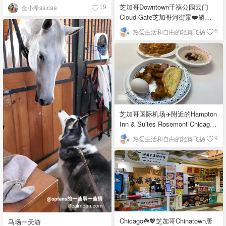
芝加哥Downtown千禧公园云门
金小希ssicaa
19
Cloud Gate芝加哥河街景❤️鳞次
栉比的高楼
热爱生活和自由的轻舞飞扬
6
芝加哥国际机场✈️附近的Hampton
Inn & Suites Rosemont Chicago
O'Hare自助早餐
热爱生活和自由的轻舞飞扬
9
Chicago☘️💖芝加哥Chinatown唐
马场一天游