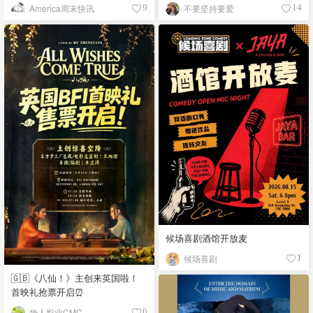
例
America周末快讯
不要坚持要爱
9
14
候场喜剧酒馆开放麦
候场喜剧
1
🇬🇧《八仙！》主创来英国啦！
首映礼抢票开启⏰
华人影业CMC
6