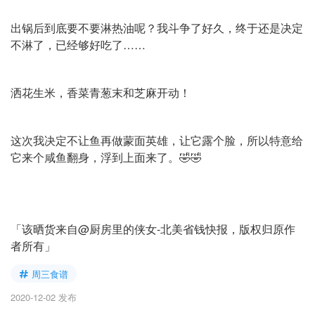
出锅后到底要不要淋热油呢？我斗争了好久，终于还是决定
不淋了，已经够好吃了……
洒花生米，香菜青葱末和芝麻开动！
这次我决定不让鱼再做蒙面英雄，让它露个脸，所以特意给
它来个咸鱼翻身，浮到上面来了。🤣🤣
「该晒货来自@厨房里的侠女-北美省钱快报，版权归原作
者所有」
周三食谱
2020-12-02 发布