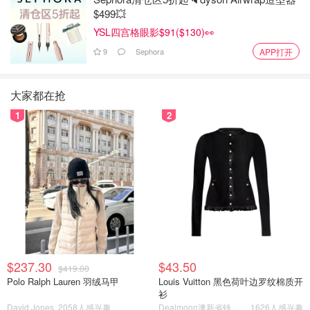
$499💥
YSL四宫格眼影$91($130)👀
9
Sephora
APP打开
大家都在抢
1
2
$237.30
$43.50
$419.00
Polo Ralph Lauren 羽绒马甲
Louis Vuitton 黑色荷叶边罗纹棉质开
衫
David Jones
2058人感兴趣
Dealmoon澳新省钱快报
1626人感兴趣