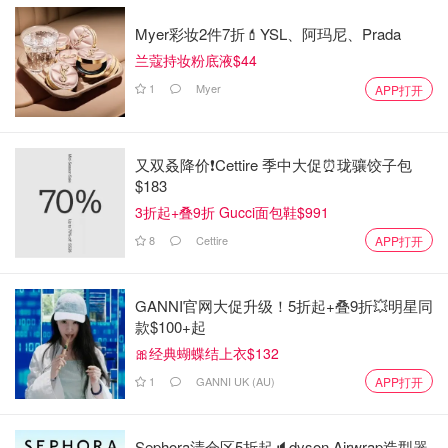
Myer彩妆2件7折💄YSL、阿玛尼、Prada
兰蔻持妆粉底液$44
1
Myer
APP打开
又双叒降价❗️Cettire 季中大促⏰珑骧饺子包
$183
3折起+叠9折 Gucci面包鞋$991
8
Cettire
APP打开
GANNI官网大促升级！5折起+叠9折💥明星同
款$100+起
🎀经典蝴蝶结上衣$132
1
GANNI UK (AU)
APP打开
Sephora清仓区5折起🔈dyson Airwrap造型器