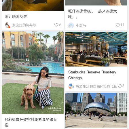
旺仔冻痴雪糕，一起来冻痴大
渐近脱离闷养
吃。。
底波拉的诗与歌
9
小濡马
14
Starbucks Reserve Roastery
Chicago
热爱生活和自由的轻舞飞扬
8
歌莉娅白色镂空针织衫真的很百
搭