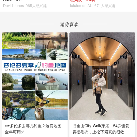
David Jones
965人感兴趣
lululemon AU
671人感兴趣
猜你喜欢
🐟多伦多去哪儿钓鱼？这份地图
旧金山City Walk穿搭｜54岁也爱
全年可用✅
宽松毛衣，上松下紧真的很救比