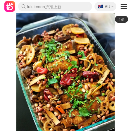
🇦🇺
Sasa美妆护肤3.5折
AU
lululemon折扣上新
SSENSE年中2.5折
FreshBeauty好价汇总
Cettire降价+叠9折
WWS Coles超市实拍
viagogo二手票捡漏
Myer超级周末
The Outnet奢牌1折起
David Jones 3折起
Flannels大牌1折
Perfumes Club护肤1折
AMIRO面罩$251
Amazon折扣汇总
eToro入金$200送$50
Amazon数码好物
ICONIC本周7.5折
ThedoubleF高奢地板价
Moose Knuckles 6折
丝芙兰5折起
EUFY摄像头$98
Selenichast首饰2折
Trip机票酒店促销
YSL送5件彩妆礼
Amazon家居好物
Amazon美妆护肤
雅漾大喷$8
过敏原检测盒$33
伊索独家赠50ml沐浴露
科颜氏高保湿面霜$29
SEALIFE海洋馆门票6折
丝塔芙大白罐$16
订阅Newsletter送香薰
Cult Beauty 6.8折
Harrods圣诞日历$525
LN-CC奢牌私促3折
d'Alba空姐喷雾$16
EVE LOM套装£56
Bernardelli独家4折
Adore Beauty 6折起
CT圣诞日历
Mytheresa奢品2.7折
Luxury Escapes 9折
Currentbody美容仪$881
MOON Garden Live
Roborock扫地机$649
Tingo Life水杯$24
Valentino官网5折
CR洗护套装$23
修丽可4件套$159
Myer彩妆2件7折
GANNI官网4.5折
Stylevana韩妆4折
Tessabit高奢8.5折
OGX洗发水$11
Amazon阿德莱德次日达
卡诗8.5折+赠礼
Philips Hue灯具8折
2/5