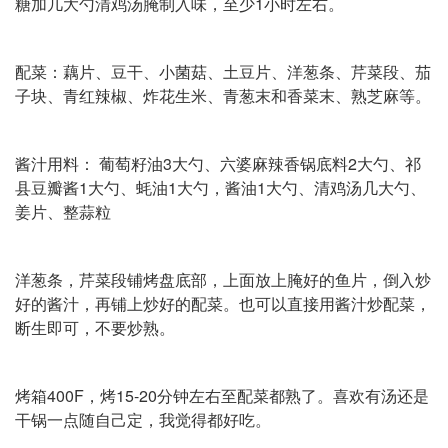
糖加几大勺清鸡汤腌制入味，至少1小时左右。
配菜：藕片、豆干、小菌菇、土豆片、洋葱条、芹菜段、茄
子块、青红辣椒、炸花生米、青葱末和香菜末、熟芝麻等。
酱汁用料： 葡萄籽油3大勺、六婆麻辣香锅底料2大勺、祁
县豆瓣酱1大勺、蚝油1大勺，酱油1大勺、清鸡汤几大勺、
姜片、整蒜粒
洋葱条，芹菜段铺烤盘底部，上面放上腌好的鱼片，倒入炒
好的酱汁，再铺上炒好的配菜。也可以直接用酱汁炒配菜，
断生即可，不要炒熟。
烤箱400F，烤15-20分钟左右至配菜都熟了。喜欢有汤还是
干锅一点随自己定，我觉得都好吃。