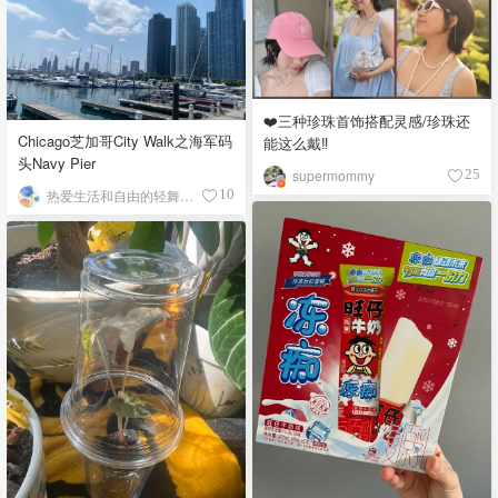
❤️三种珍珠首饰搭配灵感/珍珠还
Chicago芝加哥City Walk之海军码
能这么戴‼️
头Navy Pier
supermommy
25
热爱生活和自由的轻舞飞扬
10