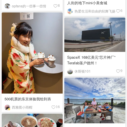
人街的地下mini小美食城
opfans的一些事一些情
8
热爱生活和自由的轻舞飞扬
6
SpaceX 168亿美元“芯片神厂”
Terafab落户德州！
休斯顿101
9
500机票的东京体验我给到夯
西雅图小雨帽
16