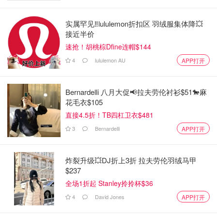
实属罕见‼️lululemon折扣区 羽绒服集体降💥
接近半价
速抢！胡桃棕Dfine连帽$144
4
lululemon AU
APP打开
Bernardelli 八月大促📢拉夫劳伦衬衫$51🐎麻
花毛衣$105
直接4.5折！TB四杠卫衣$481
3
Bernardelli
APP打开
炸裂升级💥DJ折上3折 拉夫劳伦羽绒马甲
$237
全场1折起 Stanley拎拎杯$36
4
David Jones
APP打开