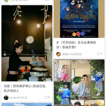
🎵《咒术回战》音乐会澳洲首
演！双城开票❗️
澳新Live资讯站
4
伦敦｜普莉姆罗斯山 |圣诞迁徙,
风月俏佳人
aman910316
8