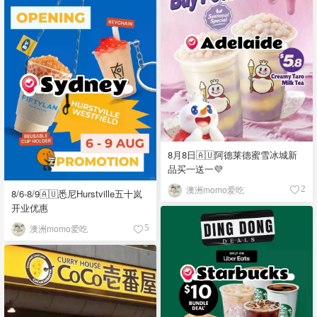
8月8日🇦🇺阿德莱德蜜雪冰城新
品买一送一💜
澳洲momo爱吃
2
8/6-8/9🇦🇺悉尼Hurstville五十岚
开业优惠
澳洲momo爱吃
5