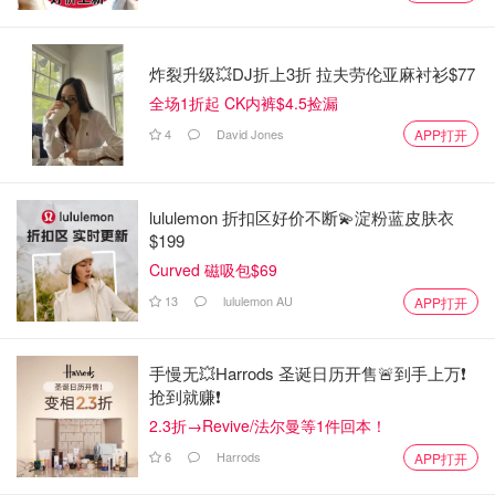
炸裂升级💥DJ折上3折 拉夫劳伦亚麻衬衫$77
全场1折起 CK内裤$4.5捡漏
4
David Jones
APP打开
lululemon 折扣区好价不断💫淀粉蓝皮肤衣
$199
Curved 磁吸包$69
13
lululemon AU
APP打开
手慢无💥Harrods 圣诞日历开售🚨到手上万❗️
抢到就赚❗️
2.3折→Revive/法尔曼等1件回本！
6
Harrods
APP打开