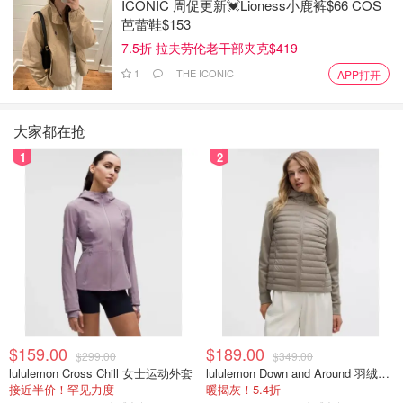
ICONIC 周促更新💓Lioness小鹿裤$66 COS
芭蕾鞋$153
7.5折 拉夫劳伦老干部夹克$419
1
THE ICONIC
APP打开
大家都在抢
1
2
$159.00
$189.00
$299.00
$349.00
lululemon Cross Chill 女士运动外套
lululemon Down and Around 羽绒夹克
接近半价！罕见力度
暖揭灰！5.4折