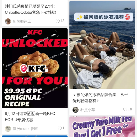
沙门氏菌疫情已蔓延至27州！
Chipotle/Qdoba紧急下架辣椒
新闻搬运工
15
👙被问爆的泳衣品牌合集｜从平
价到轻奢都有✨
种点小草
18
8月12日结束🇦🇺新一轮KFC
FOR U专属优惠
澳洲momo爱吃
1