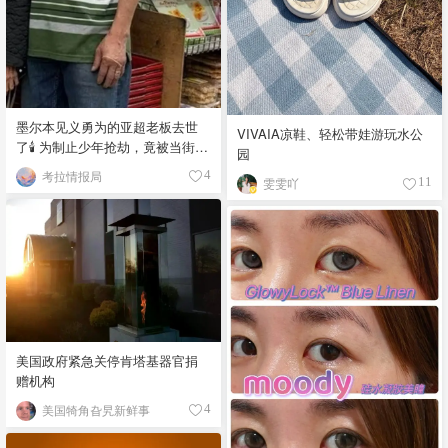
墨尔本见义勇为的亚超老板去世
VIVAIA凉鞋、轻松带娃游玩水公
了🕯️ 为制止少年抢劫，竟被当街围
园
殴致死！
考拉情报局
4
雯雯吖
11
美国政府紧急关停肯塔基器官捐
赠机构
美国犄角旮旯新鲜事
4