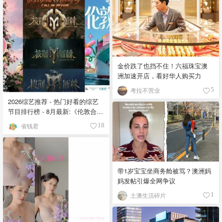
金价跌了也挡不住！六福珠宝澳
洲加速开店，看好华人购买力
考拉不营业
5
2026综艺推荐 - 热门好看的综艺
节目排行榜 - 8月最新:《​​伦敦合伙
人》回归啦
省钱君
18
带1岁宝宝坐商务舱被骂？澳洲妈
妈发帖引爆全网争议
土澳生活碎片
1