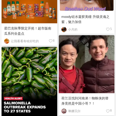
moody硅水凝胶美瞳·升级灵魂之
窗，魅力加倍
星巴克秋季限定开抢！超市版南
小月的
5
瓜系列全盘点
让我看看有啥好吃的
8
荷兰豆找到河南弟！蜘蛛侠的替
身竟然是中国小哥？！
琳娜贝尔
8