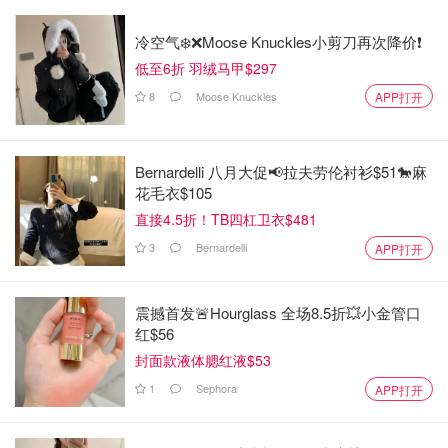
冷空气❄️❌️Moose Knuckles小剪刀再次降价❗️
低至6折 羽绒马甲$297
8
Moose Knuckles
APP打开
Bernardelli 八月大促📢拉夫劳伦衬衫$51🐎麻
花毛衣$105
直接4.5折！TB四杠卫衣$481
3
Bernardelli
APP打开
震撼首发🚨Hourglass 全场8.5折💥小金管口
红$56
封面款液体腮红液$53
1
Sephora
APP打开