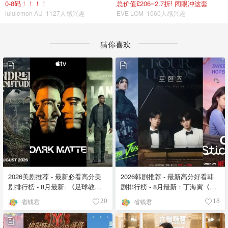
0-8码！！！！
总价值£206=2.7折! 闭眼冲这套
lululemon AU
1127人感兴趣
EVE LOM
1060人感兴趣
猜你喜欢
2026美剧推荐 - 最新必看高分美
2026韩剧推荐 - 最新高分好看韩
剧排行榜 - 8月最新: 《​​足球教练
剧排行榜 - 8月最新：丁海寅《我
》第四季回归！
的荒糖恋爱 》上线❣️
省钱君
省钱君
20
18