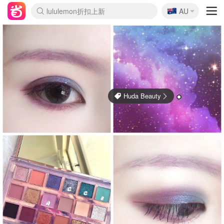
🇦🇺
Sasa美妆护肤3.5折
AU
lululemon折扣上新
SSENSE年中3折
FreshBeauty好价汇总
Cettire降价+叠9折
Farfetch折上8折
WWS Coles超市实拍
viagogo二手票捡漏
Myer清仓1折起
The Outnet奢牌1折起
David Jones 3折起
Flannels大牌1折
Perfumes Club护肤1折
AMIRO返校季6.2折
Oweek抽奖送Airpods
Amazon折扣汇总
eToro入金$200送$50
Amazon数码好物
ICONIC本周7.5折
ThedoubleF高奢地板价
Moose Knuckles 6折
丝芙兰5折起
EUFY官网3.7折起
Selenichast首饰2折
Trip机票酒店促销
YSL送5件彩妆礼
Amazon家居好物
BIGBANG巡演开票
David Jones时尚3折
Amazon美妆护肤
雅漾大喷$8
过敏原检测盒$33
伊索独家赠50ml沐浴露
科颜氏清仓3折
SEALIFE海洋馆门票6折
丝塔芙大白罐$16
订阅Newsletter送香薰
Cult Beauty 6.8折
Harrods圣诞日历2.3折
LN-CC奢牌私促3折
d'Alba空姐喷雾$16
EVE LOM套装逆天2折
Bernardelli独家4折
Adore Beauty 6折起
CT圣诞日历
Mytheresa奢品2.7折
Luxury Escapes 9折
Currentbody美容仪9折
MOON Garden Live
ALLSAINTS美衣3折
Roborock扫地机3.7折
Tingo Life水杯$24
Valentino官网5折
CR洗发护发6.3折
Huda Beauty