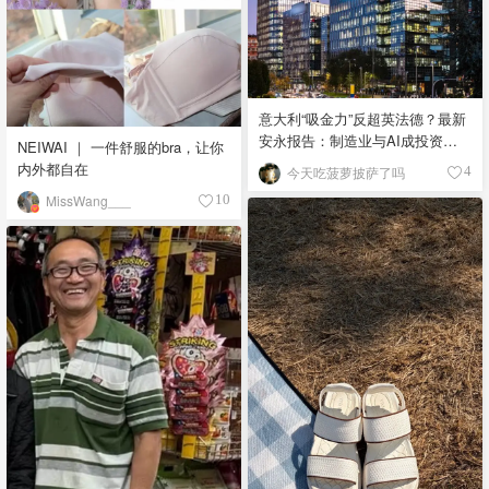
意大利“吸金力”反超英法德？最新
安永报告：制造业与AI成投资新
NEIWAI ｜ 一件舒服的bra，让你
宠！
内外都自在
今天吃菠萝披萨了吗
4
MissWang___
10