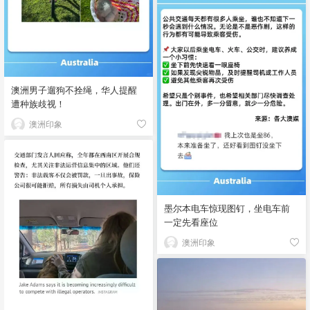
澳洲男子遛狗不拴绳，华人提醒
遭种族歧视！
澳洲印象
墨尔本电车惊现图钉，坐电车前
一定先看座位
澳洲印象