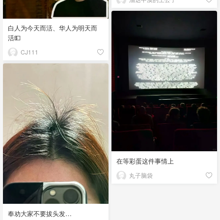
白人为今天而活、华人为明天而
活💵
CJ111
在等彩蛋这件事情上
丸子脑袋
奉劝大家不要拔头发…