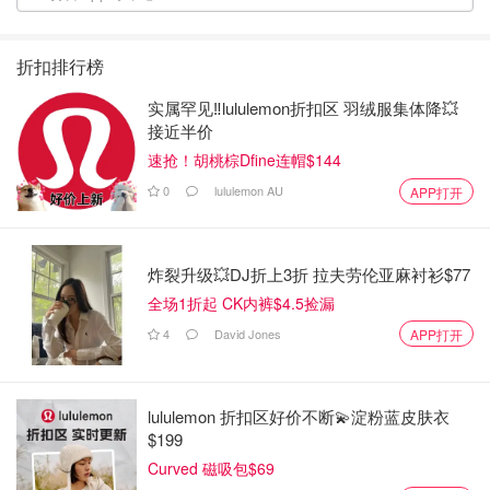
折扣排行榜
实属罕见‼️lululemon折扣区 羽绒服集体降💥
接近半价
速抢！胡桃棕Dfine连帽$144
0
lululemon AU
APP打开
炸裂升级💥DJ折上3折 拉夫劳伦亚麻衬衫$77
全场1折起 CK内裤$4.5捡漏
4
David Jones
APP打开
lululemon 折扣区好价不断💫淀粉蓝皮肤衣
$199
Curved 磁吸包$69