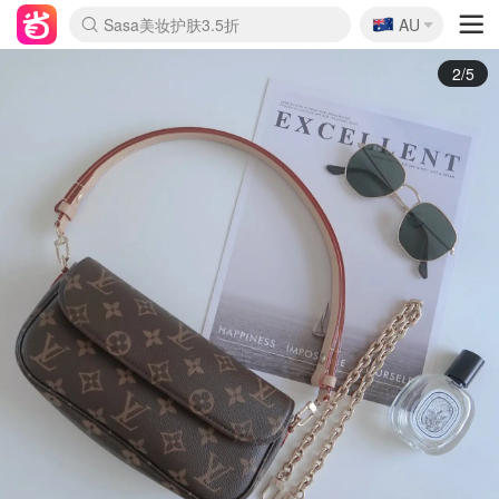
🇦🇺
Sasa美妆护肤3.5折
AU
lululemon折扣上新
SSENSE年中3折
FreshBeauty好价汇总
Cettire降价+叠9折
Farfetch折上8折
WWS Coles超市实拍
viagogo二手票捡漏
Myer清仓1折起
The Outnet奢牌1折起
David Jones 3折起
Flannels大牌1折
Perfumes Club护肤1折
AMIRO返校季6.2折
Oweek抽奖送Airpods
Amazon折扣汇总
eToro入金$200送$50
Amazon数码好物
ICONIC本周7.5折
ThedoubleF高奢地板价
Moose Knuckles 6折
丝芙兰5折起
EUFY官网3.7折起
Selenichast首饰2折
Trip机票酒店促销
YSL送5件彩妆礼
Amazon家居好物
BIGBANG巡演开票
David Jones时尚3折
Amazon美妆护肤
雅漾大喷$8
过敏原检测盒$33
伊索独家赠50ml沐浴露
科颜氏清仓3折
SEALIFE海洋馆门票6折
丝塔芙大白罐$16
订阅Newsletter送香薰
Cult Beauty 6.8折
Harrods圣诞日历2.3折
LN-CC奢牌私促3折
d'Alba空姐喷雾$16
EVE LOM套装逆天2折
Bernardelli独家4折
Adore Beauty 6折起
CT圣诞日历
Mytheresa奢品2.7折
Luxury Escapes 9折
Currentbody美容仪9折
卡诗9折+赠4件礼
MOON Garden Live
ALLSAINTS美衣3折
Roborock扫地机3.7折
Tingo Life水杯$24
Valentino官网5折
3/5