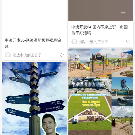
中澳开麦34-国内不愿上班，出国
能干好活吗
中澳开麦35-谈澳洲新预算🤯糊涂
溜达中澳的王公子
账
溜达中澳的王公子