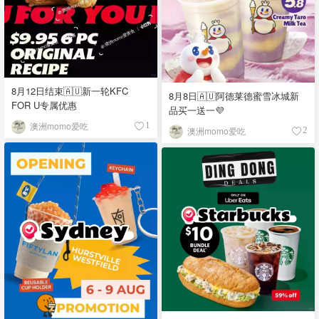
8月12日结束🇦🇺新一轮KFC
8月8日🇦🇺阿德莱德蜜雪冰城新
FOR U专属优惠
品买一送一💜
澳洲momo爱吃
1
澳洲momo爱吃
2