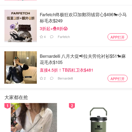
Farfetch终极狂欢💥加鹅羽绒背心$496🐎小马
标毛衣$249
3折起+叠8折😱
4
Farfetch
APP打开
Bernardelli 八月大促📢拉夫劳伦衬衫$51🐎麻
花毛衣$105
直接4.5折！TB四杠卫衣$481
2
Bernardelli
APP打开
大家都在抢
1
2