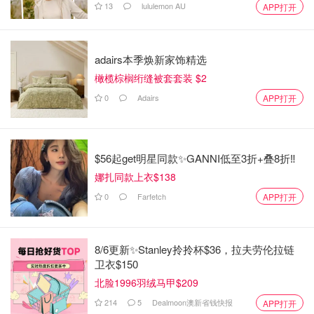
13
lululemon AU
APP打开
adairs本季焕新家饰精选
橄榄棕榈绗缝被套套装 $2
0
Adairs
APP打开
$56起get明星同款✨GANNI低至3折+叠8折‼️
娜扎同款上衣$138
0
Farfetch
APP打开
8/6更新✨Stanley拎拎杯$36，拉夫劳伦拉链
卫衣$150
北脸1996羽绒马甲$209
214
5
Dealmoon澳新省钱快报
APP打开