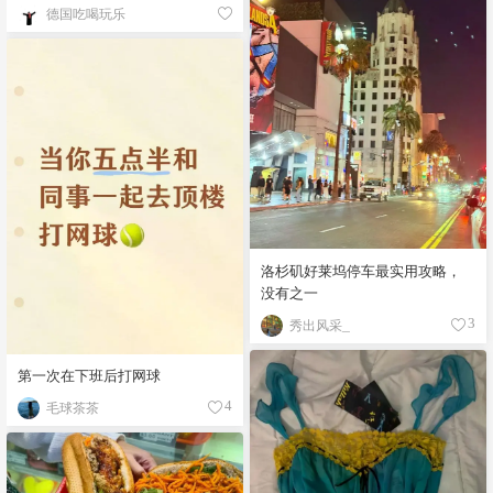
德国吃喝玩乐
洛杉矶好莱坞停车最实用攻略，
没有之一
秀出风采_
3
第一次在下班后打网球
毛球茶茶
4