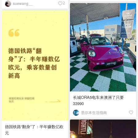
suewang__
2
长城ORA5电车来澳洲了只要
33990
墨尔本生活指南
德国铁路“翻身”了：半年赚数亿欧
元