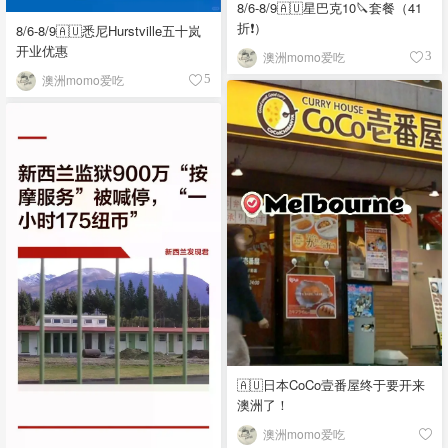
8/6-8/9🇦🇺星巴克10🔪套餐（41
折❗）
8/6-8/9🇦🇺悉尼Hurstville五十岚
开业优惠
澳洲momo爱吃
3
澳洲momo爱吃
5
🇦🇺日本CoCo壹番屋终于要开来
澳洲了！
澳洲momo爱吃