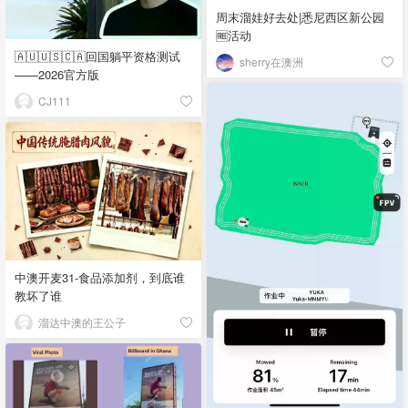
周末溜娃好去处|悉尼西区新公园
🆓活动
🇦🇺🇺🇸🇨🇦回国躺平资格测试
sherry在澳洲
——2026官方版
CJ111
中澳开麦31-食品添加剂，到底谁
教坏了谁
溜达中澳的王公子