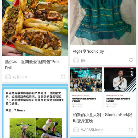
vtg分享*iconic by ___
jin___
墨尔本｜近期最爱“越南包”Pork
Roll
村长Leo
珀斯的小意大利：StadiumPark限
时变身五晚
WA365Media