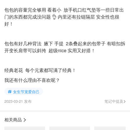
包包的容量完全够用 看着小 放手机口红气垫等一些日常出
门的东西都完成没问题 👌 内里还有拉链隔层 安全性也很
好！
包包有好几种背法 腋下 手提 2条叠起来的包带子 有暗扣拆
开变长肩带可以斜挎 超级nice 实用又好搭！
经典老花 每个元素都写满了经典！
我还有什么理由不喜欢呢？
女生节宠爱自己
2023-03-21 发布
笔记中提及
相关商品