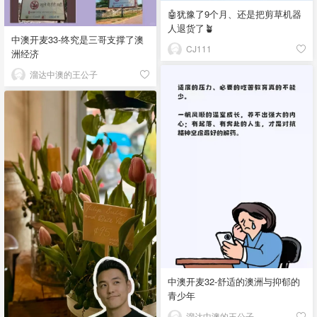
🤖犹豫了9个月、还是把剪草机器
人退货了🪴
中澳开麦33-终究是三哥支撑了澳
CJ111
洲经济
溜达中澳的王公子
中澳开麦32-舒适的澳洲与抑郁的
青少年
溜达中澳的王公子