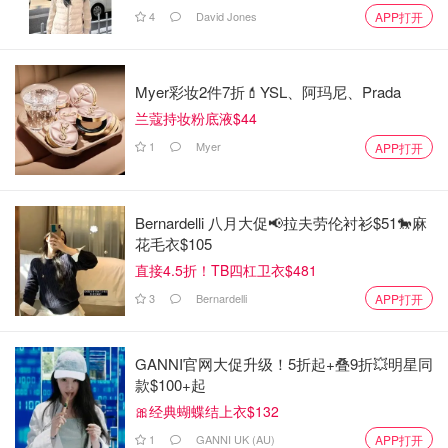
4
David Jones
APP打开
Myer彩妆2件7折💄YSL、阿玛尼、Prada
兰蔻持妆粉底液$44
1
Myer
APP打开
Bernardelli 八月大促📢拉夫劳伦衬衫$51🐎麻
花毛衣$105
直接4.5折！TB四杠卫衣$481
3
Bernardelli
APP打开
GANNI官网大促升级！5折起+叠9折💥明星同
款$100+起
🎀经典蝴蝶结上衣$132
1
GANNI UK (AU)
APP打开