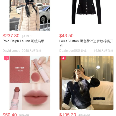
$237.30
$43.50
$419.00
Polo Ralph Lauren 羽绒马甲
Louis Vuitton 黑色荷叶边罗纹棉质开
衫
David Jones
2058人感兴趣
Dealmoon澳新省钱快报
1626人感兴趣
3
4
$50.40
$105.30
$72.00
$212.00