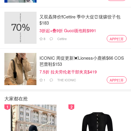
又双叒降价❗️Cettire 季中大促⏰珑骧饺子包
$183
3折起+叠9折 Gucci面包鞋$991
8
Cettire
APP打开
ICONIC 周促更新💓Lioness小鹿裤$66 COS
芭蕾鞋$153
7.5折 拉夫劳伦老干部夹克$419
1
THE ICONIC
APP打开
大家都在抢
1
2