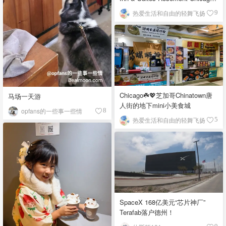
O'Hare自助早餐
热爱生活和自由的轻舞飞扬
9
Chicago☘️💖芝加哥Chinatown唐
马场一天游
人街的地下mini小美食城
opfans的一些事一些情
8
热爱生活和自由的轻舞飞扬
5
SpaceX 168亿美元“芯片神厂”
Terafab落户德州！