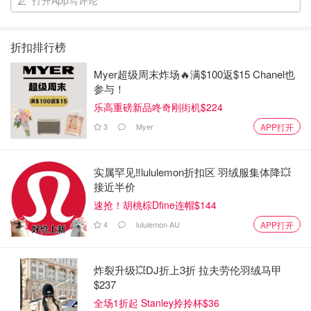
打开App写评论
折扣排行榜
Myer超级周末炸场🔥满$100返$15 Chanel也
参与！
乐高重磅新品咚奇刚街机$224
3
Myer
APP打开
实属罕见‼️lululemon折扣区 羽绒服集体降💥
接近半价
速抢！胡桃棕Dfine连帽$144
4
lululemon AU
APP打开
炸裂升级💥DJ折上3折 拉夫劳伦羽绒马甲
$237
全场1折起 Stanley拎拎杯$36