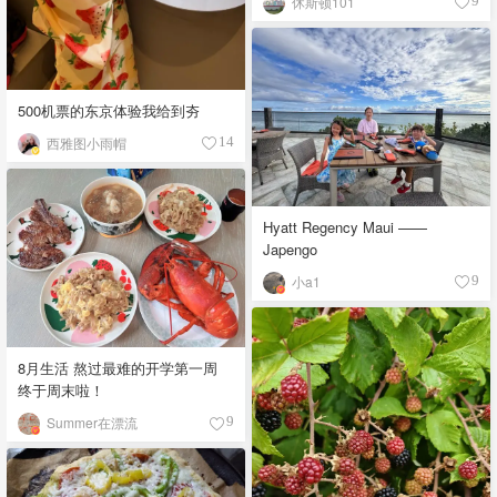
休斯顿101
9
500机票的东京体验我给到夯
西雅图小雨帽
14
Hyatt Regency Maui ——
Japengo
小a1
9
8月生活 熬过最难的开学第一周
终于周末啦！
Summer在漂流
9