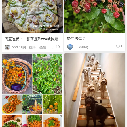
野生黑莓？
周五晚餐：一张薄底Pizza就搞定
Lovemay
1
opfans的一些事一些情
10