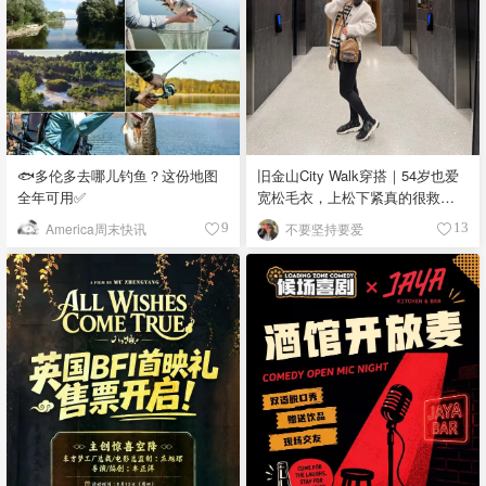
🐟多伦多去哪儿钓鱼？这份地图
旧金山City Walk穿搭｜54岁也爱
全年可用✅
宽松毛衣，上松下紧真的很救比
例
America周末快讯
不要坚持要爱
9
13