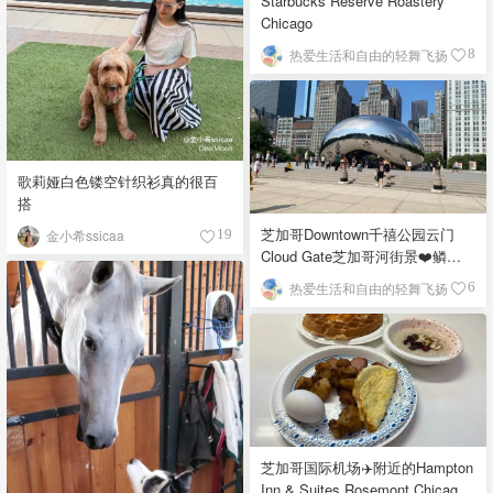
Starbucks Reserve Roastery
Chicago
热爱生活和自由的轻舞飞扬
8
歌莉娅白色镂空针织衫真的很百
搭
芝加哥Downtown千禧公园云门
金小希ssicaa
19
Cloud Gate芝加哥河街景❤️鳞次
栉比的高楼
热爱生活和自由的轻舞飞扬
6
芝加哥国际机场✈️附近的Hampton
Inn & Suites Rosemont Chicago