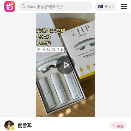
🇦🇺
Sasa美妆护肤3.5折
AU
lululemon折扣上新
SSENSE年中2.5折
FreshBeauty好价汇总
Cettire降价+叠9折
WWS Coles超市实拍
viagogo二手票捡漏
Myer超级周末
The Outnet奢牌1折起
David Jones 3折起
Flannels大牌1折
Perfumes Club护肤1折
AMIRO面罩$251
Amazon折扣汇总
eToro入金$200送$50
Amazon数码好物
ICONIC本周7.5折
ThedoubleF高奢地板价
Moose Knuckles 6折
丝芙兰5折起
EUFY摄像头$98
Selenichast首饰2折
Trip机票酒店促销
YSL送5件彩妆礼
Amazon家居好物
Amazon美妆护肤
雅漾大喷$8
过敏原检测盒$33
伊索独家赠50ml沐浴露
科颜氏高保湿面霜$29
SEALIFE海洋馆门票6折
丝塔芙大白罐$16
订阅Newsletter送香薰
Cult Beauty 6.8折
Harrods圣诞日历$525
LN-CC奢牌私促3折
d'Alba空姐喷雾$16
EVE LOM套装£56
Bernardelli独家4折
Adore Beauty 6折起
CT圣诞日历
Mytheresa奢品2.7折
Luxury Escapes 9折
Currentbody美容仪$881
MOON Garden Live
Roborock扫地机$649
Tingo Life水杯$24
Valentino官网5折
CR洗护套装$23
修丽可4件套$159
Myer彩妆2件7折
GANNI官网4.5折
Stylevana韩妆4折
Tessabit高奢8.5折
OGX洗发水$11
Amazon阿德莱德次日达
卡诗8.5折+赠礼
Philips Hue灯具8折
蜜雪耳
关注