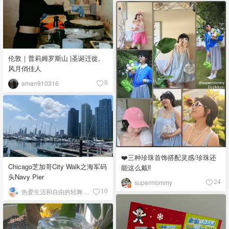
伦敦｜普莉姆罗斯山 |圣诞迁徙,
风月俏佳人
aman910316
8
❤️三种珍珠首饰搭配灵感/珍珠还
Chicago芝加哥City Walk之海军码
能这么戴‼️
头Navy Pier
supermommy
24
热爱生活和自由的轻舞飞扬
10