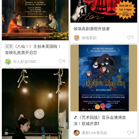
候场喜剧酒馆开放麦
候场喜剧
1
🇬🇧《八仙！》主创来英国啦！
首映礼抢票开启⏰
华人影业CMC
6
🎵《咒术回战》音乐会澳洲首
演！双城开票❗️
澳新Live资讯站
4