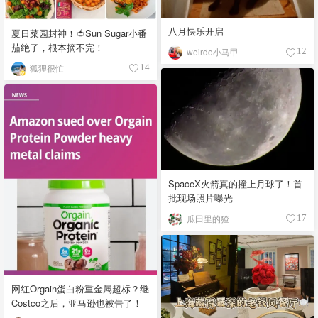
八月快乐开启
夏日菜园封神！🍅Sun Sugar小番
茄绝了，根本摘不完！
weirdo小马甲
12
狐狸很忙
14
SpaceX火箭真的撞上月球了！首
批现场照片曝光
瓜田里的猹
17
网红Orgain蛋白粉重金属超标？继
Costco之后，亚马逊也被告了！