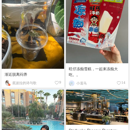
旺仔冻痴雪糕，一起来冻痴大
渐近脱离闷养
吃。。
底波拉的诗与歌
9
小濡马
14