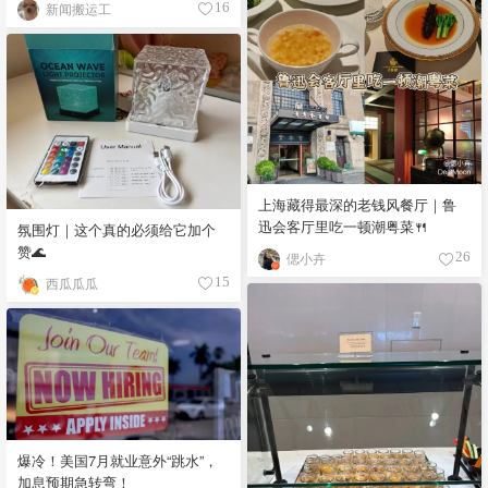
新闻搬运工
16
上海藏得最深的老钱风餐厅｜鲁
迅会客厅里吃一顿潮粤菜🍴
氛围灯｜这个真的必须给它加个
赞🌊
偲小卉
26
西瓜瓜瓜
15
爆冷！美国7月就业意外“跳水”，
加息预期急转弯！