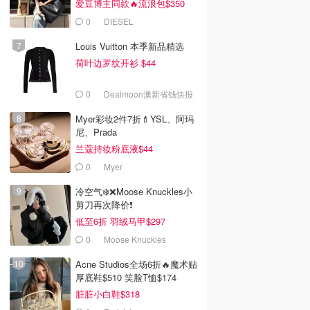
爱豆博主同款🔥流浪包$350
0
DIESEL
Louis Vuitton 本季新品精选
荷叶边罗纹开衫 $44
0
Dealmoon澳新省钱快报
Myer彩妆2件7折💄YSL、阿玛
尼、Prada
兰蔻持妆粉底液$44
0
Myer
冷空气❄️❌️Moose Knuckles小
剪刀再次降价❗️
低至6折 羽绒马甲$297
0
Moose Knuckles
Acne Studios全场6折🔥魔术贴
厚底鞋$510 笑脸T恤$174
脏脏小白鞋$318