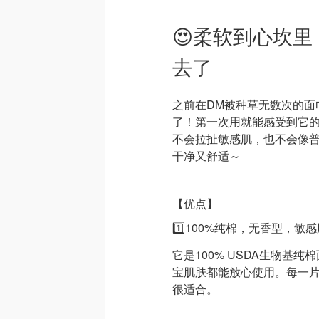
😍柔软到心坎
去了
之前在DM被种草无数次的面巾
了！第一次用就能感受到它
不会拉扯敏感肌，也不会像
干净又舒适～
【优点】
1️⃣100%纯棉，无香型，敏
它是100% USDA生物基
宝肌肤都能放心使用。每一
很适合。