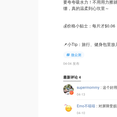
要夸夸吸水力！不用用力擦
绷，真的温柔到心坎里～
💰价格小贴士：每片才$0.
📌小Tip：旅行、健身包里
微众测
04-04 发布
最新评论
4
supermommy
:
这个好
04-13
Emo不嘻嘻
:
对屏障受损
04-10