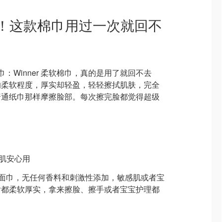
里！这款棉巾用过一次就回不
：Winner 柔软棉巾，真的是用了就回不去
的柔软程度，厚实却轻盈，轻轻擦拭肌肤，完全
普通纸巾那样摩擦脸部。每次擦完脸都觉得超级
感肌安心用
纯棉面巾，无任何香料和刺激性添加，敏感肌或者宝
片都柔软厚实，拿来擦脸、擦手或者宝宝护理都