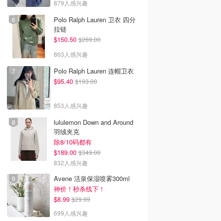
879人感兴趣
面乳 200ml
Dealmoon澳新省钱快报
Dealmoon澳新省钱快报
Amazon澳洲亚马逊
去购买
去购买
去购买
Polo Ralph Lauren 卫衣 四分
拉链
$150.50
$269.00
863人感兴趣
Polo Ralph Lauren 连帽卫衣
$95.40
$193.00
853人感兴趣
lululemon Down and Around
羽绒夹克
除8/10码都有
$189.00
$349.00
832人感兴趣
Avene 活泉保湿喷雾300ml
神价！秒杀线下！
$8.99
$29.99
699人感兴趣