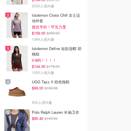
2020人感兴趣
lululemon Cross Chill 女士运
动外套
接近半价！罕见力度
$159.00
$299.00
1384人感兴趣
lululemon Define 短款连帽 胡
桃棕
0-8码！！！！
$144.00
$179.00
1055人感兴趣
UGG Tazz II 棕色拖鞋
$99.00
$199.99
952人感兴趣
Polo Ralph Lauren 长袖卫衣
0
$38.00
$25.00
$95.40
$193.00
or Fresh Starts 洁
Heveblue Salmon
Abib 心叶油清洁卸妆油
霜套装
Caring Centella 泡泡洁
210ml