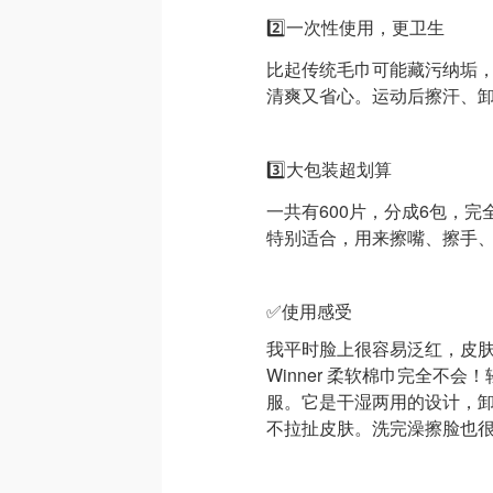
2️⃣一次性使用，更卫生
比起传统毛巾可能藏污纳垢
清爽又省心。运动后擦汗、
3️⃣大包装超划算
一共有600片，分成6包，
特别适合，用来擦嘴、擦手
✅使用感受
我平时脸上很容易泛红，皮
Winner 柔软棉巾完全不
服。它是干湿两用的设计，
不拉扯皮肤。洗完澡擦脸也