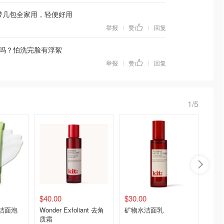
带几包全家用，轻便好用
举报
赞
回复
|
|
吗？怕洗完脸有浮絮
举报
赞
回复
|
|
1/5
$40.00
$30.00
$70.0
f 洁面泡
Wonder Exfoliant 去角
矿物水洁面乳
Kit: F
质霜
面乳面