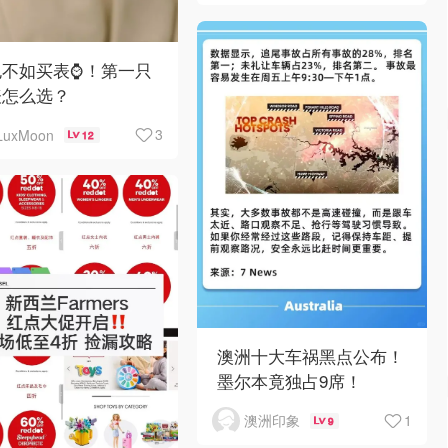
不如买表⌚️！第一只
表怎么选？
3
LuxMoon
12
澳洲十大车祸黑点公布！
墨尔本竟独占9席！
1
澳洲印象
9