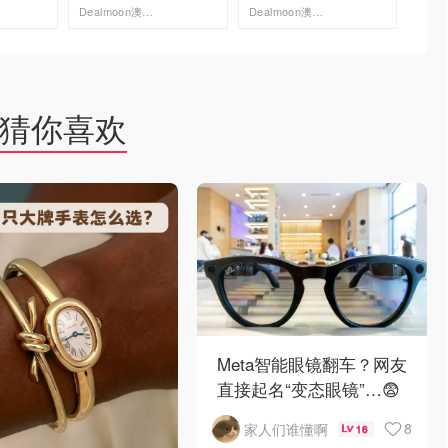
Dealmoon澳新省钱快报
Dealmoon澳新省钱快报
去购买
去购买
猜你喜欢
Meta智能眼镜翻车？网友
直接起名“变态眼镜”…😨
8
家人们谁懂啊
16