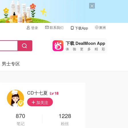
联系我们
澳洲
登录
下载App
🇺🇸
美国
下载 DealMoon App
体验更多精彩
🇨🇳
中国
男士专区
🇨🇦
加拿大
🇬🇧
英国
🇩🇪
德国
CD十七夏
18
🇫🇷
加关注
法国
🇮🇹
870
1228
意大利
笔记
粉丝
🇦🇺
澳洲