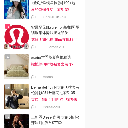
+叠9折💥明星同款$100+起
🎀经典蝴蝶结上衣$132
0
GANNI UK (AU)
实属罕见‼️lululemon折扣区 羽
绒服集体降💥接近半价
速抢！胡桃棕Dfine连帽$144
0
lululemon AU
adairs本季焕新家饰精选
橄榄棕榈绗缝被套套装 $2
0
Adairs
Bernardelli 八月大促📢拉夫劳
伦衬衫$51🐎麻花毛衣$105
直接4.5折！TB四杠卫衣$481
0
Bernardelli
上新🆕Diesel官网 大促5折起❗️
辣妹T恤低至$77💥