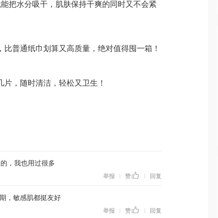
就能把水分吸干，肌肤保持干爽的同时又不会紧
06，比普通纸巾划算又高质量，绝对值得囤一箱！
放几片，随时清洁，轻松又卫生！
用的，我也用过很多
举报
赞
回复
|
|
期，敏感肌都挺友好
举报
赞
回复
|
|