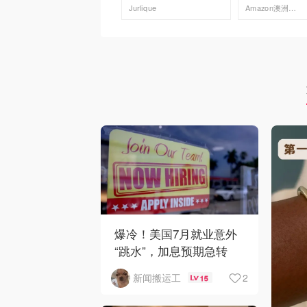
Jurlique
Amazon澳洲亚马逊
去购买
去购买
爆冷！美国7月就业意外
“跳水”，加息预期急转
弯！
2
新闻搬运工
15