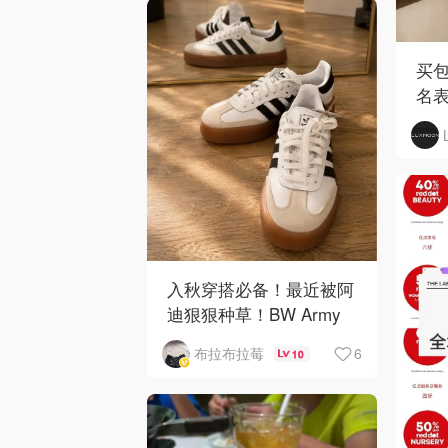
买包
名
入秋穿搭必备！最近被阿
迪狠狠种草！BW Army
和 Sambae 值得拥有！
6
布拉布拉莓
10