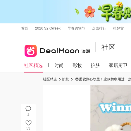
首页
2026 S2 Oweek
早春购物节
点击排行
抢好货
社区
社区精选
时尚
彩妆
护肤
家居厨卫
社区精选
护肤
😍柔软到心坎里！这款棉巾用过一
2
53