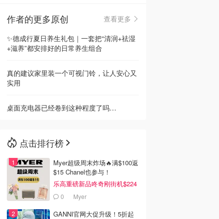
作者的更多原创
查看更多
🇳🇿
新西兰
✨德成行夏日养生礼包｜一套把“清润+祛湿
+滋养”都安排好的日常养生组合
真的建议家里装一个可视门铃，让人安心又
实用
桌面充电器已经卷到这种程度了吗…
点击排行榜
Myer超级周末炸场🔥满$100返
$15 Chanel也参与！
乐高重磅新品咚奇刚街机$224
0
Myer
GANNI官网大促升级！5折起