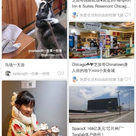
Inn & Suites Rosemont Chicago
O'Hare自助早餐
热爱生活和自由的轻舞飞扬
1
Chicago☘️💖芝加哥Chinatown唐
马场一天游
人街的地下mini小美食城
opfans的一些事一些情
2
热爱生活和自由的轻舞飞扬
1
SpaceX 168亿美元“芯片神厂”
Terafab落户德州！