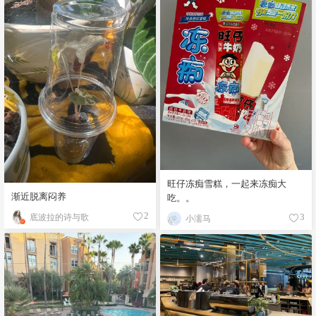
旺仔冻痴雪糕，一起来冻痴大
渐近脱离闷养
吃。。
底波拉的诗与歌
2
小濡马
3