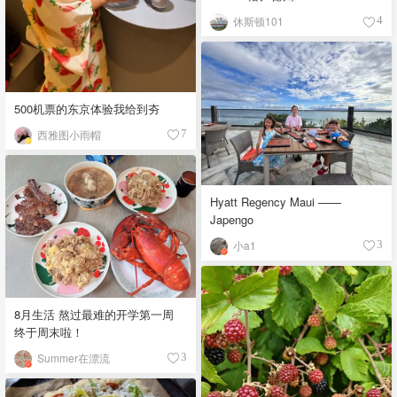
休斯顿101
4
500机票的东京体验我给到夯
西雅图小雨帽
7
Hyatt Regency Maui ——
Japengo
小a1
3
8月生活 熬过最难的开学第一周
终于周末啦！
Summer在漂流
3