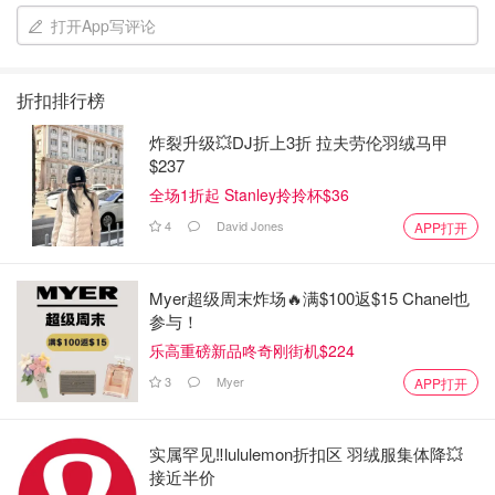
打开App写评论
折扣排行榜
炸裂升级💥DJ折上3折 拉夫劳伦羽绒马甲
$237
全场1折起 Stanley拎拎杯$36
4
David Jones
APP打开
Myer超级周末炸场🔥满$100返$15 Chanel也
参与！
乐高重磅新品咚奇刚街机$224
3
Myer
APP打开
实属罕见‼️lululemon折扣区 羽绒服集体降💥
接近半价