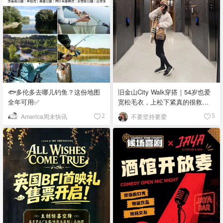
🐟多伦多去哪儿钓鱼？这份地图
旧金山City Walk穿搭｜54岁也爱
全年可用✅
宽松毛衣，上松下紧真的很救比
例
America周末快讯
不要坚持要爱
2
5