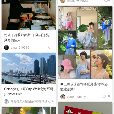
澳新Live资讯站
伦敦｜普莉姆罗斯山 |圣诞迁徙,
风月俏佳人
aman910316
1
❤️三种珍珠首饰搭配灵感/珍珠还
Chicago芝加哥City Walk之海军码
能这么戴‼️
头Navy Pier
supermommy
10
热爱生活和自由的轻舞飞扬
4