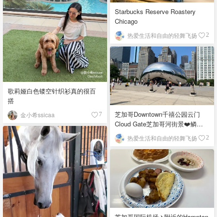
Starbucks Reserve Roastery
Chicago
热爱生活和自由的轻舞飞扬
2
歌莉娅白色镂空针织衫真的很百
搭
芝加哥Downtown千禧公园云门
金小希ssicaa
7
Cloud Gate芝加哥河街景❤️鳞次
栉比的高楼
热爱生活和自由的轻舞飞扬
2
芝加哥国际机场✈️附近的Hampton