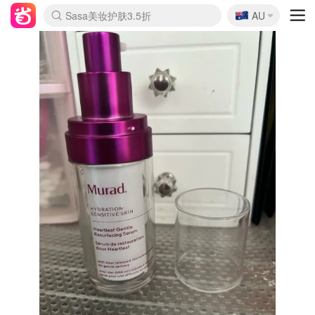
🇦🇺
Sasa美妆护肤3.5折
AU
lululemon折扣上新
SSENSE年中2.5折
FreshBeauty好价汇总
Cettire降价+叠9折
WWS Coles超市实拍
viagogo二手票捡漏
Myer超级周末
The Outnet奢牌1折起
David Jones 3折起
Flannels大牌1折
Perfumes Club护肤1折
AMIRO面罩$251
Amazon折扣汇总
eToro入金$200送$50
Amazon数码好物
ICONIC本周7.5折
ThedoubleF高奢地板价
Moose Knuckles 6折
丝芙兰5折起
EUFY摄像头$98
Selenichast首饰2折
Trip机票酒店促销
YSL送5件彩妆礼
Amazon家居好物
Amazon美妆护肤
雅漾大喷$8
过敏原检测盒$33
伊索独家赠50ml沐浴露
科颜氏高保湿面霜$29
SEALIFE海洋馆门票6折
丝塔芙大白罐$16
订阅Newsletter送香薰
Cult Beauty 6.8折
Harrods圣诞日历$525
LN-CC奢牌私促3折
d'Alba空姐喷雾$16
EVE LOM套装£56
Bernardelli独家4折
Adore Beauty 6折起
CT圣诞日历
Mytheresa奢品2.7折
Luxury Escapes 9折
Currentbody美容仪$881
MOON Garden Live
Roborock扫地机$649
Tingo Life水杯$24
Valentino官网5折
CR洗护套装$23
修丽可4件套$159
Myer彩妆2件7折
GANNI官网4.5折
Stylevana韩妆4折
Tessabit高奢8.5折
OGX洗发水$11
Amazon阿德莱德次日达
卡诗8.5折+赠礼
Philips Hue灯具8折