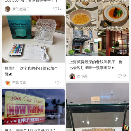
Costco之后，亚马逊也被告了！
新闻搬运工
12
上海藏得最深的老钱风餐厅｜鲁
迅会客厅里吃一顿潮粤菜🍴
氛围灯｜这个真的必须给它加个
赞🌊
偲小卉
18
西瓜瓜瓜
7
爆冷！美国7月就业意外“跳水”，