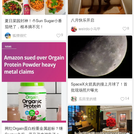
八月快乐开启
夏日菜园封神！🍅Sun Sugar小番
茄绝了，根本摘不完！
weirdo小马甲
8
狐狸很忙
9
SpaceX火箭真的撞上月球了！首
批现场照片曝光
瓜田里的猹
14
网红Orgain蛋白粉重金属超标？继