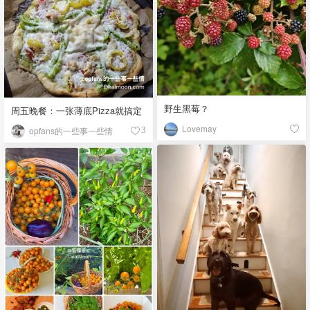
野生黑莓？
周五晚餐：一张薄底Pizza就搞定
Lovemay
opfans的一些事一些情
3