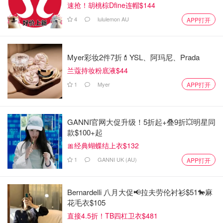
速抢！胡桃棕Dfine连帽$144
4
lululemon AU
APP打开
Myer彩妆2件7折💄YSL、阿玛尼、Prada
兰蔻持妆粉底液$44
1
Myer
APP打开
GANNI官网大促升级！5折起+叠9折💥明星同
款$100+起
🎀经典蝴蝶结上衣$132
1
GANNI UK (AU)
APP打开
Bernardelli 八月大促📢拉夫劳伦衬衫$51🐎麻
花毛衣$105
直接4.5折！TB四杠卫衣$481