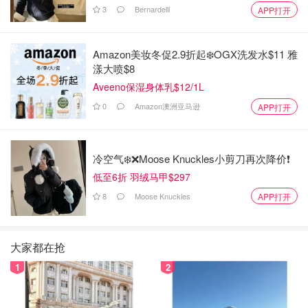
3
Bernardelli
APP打开
Amazon美妆冬促2.9折起❄️OGX洗发水$11 雅
漾大喷$8
Aveeno保湿身体乳$12/1L
0
Amazon澳洲亚马逊
APP打开
冷空气❄️❌️Moose Knuckles小剪刀再次降价❗️
低至6折 羽绒马甲$297
8
Moose Knuckles
APP打开
大家都在抢
1
2