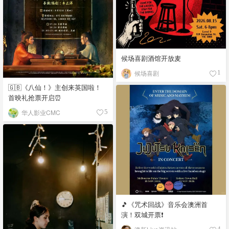
候场喜剧酒馆开放麦
候场喜剧
1
🇬🇧《八仙！》主创来英国啦！
首映礼抢票开启⏰
华人影业CMC
5
🎵《咒术回战》音乐会澳洲首
演！双城开票❗️
4