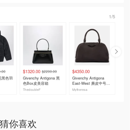
1/5
$1320.00
$4350.00
$147.
.00
$2200.00
印花黑色羽
Givenchy Antigona 黑
Givenchy Antigona
Tory 
色Box皮美容箱
East-West 麂皮中号托
质草编
特包
ThedoubleF
Mytheresa
The Out
去购买
去购买
猜你喜欢