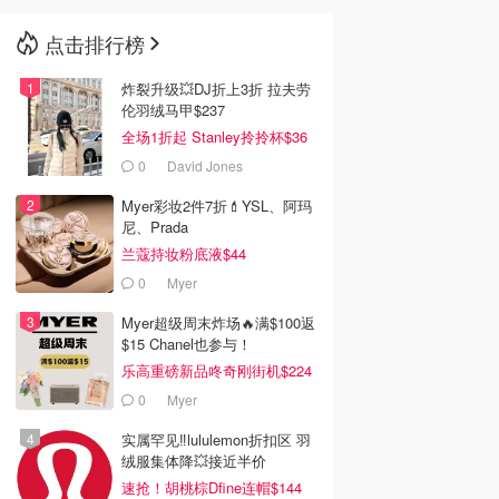
点击排行榜
🇳🇿
新西兰
炸裂升级💥DJ折上3折 拉夫劳
伦羽绒马甲$237
全场1折起 Stanley拎拎杯$36
0
David Jones
Myer彩妆2件7折💄YSL、阿玛
尼、Prada
兰蔻持妆粉底液$44
0
Myer
Myer超级周末炸场🔥满$100返
$15 Chanel也参与！
乐高重磅新品咚奇刚街机$224
0
Myer
实属罕见‼️lululemon折扣区 羽
绒服集体降💥接近半价
速抢！胡桃棕Dfine连帽$144