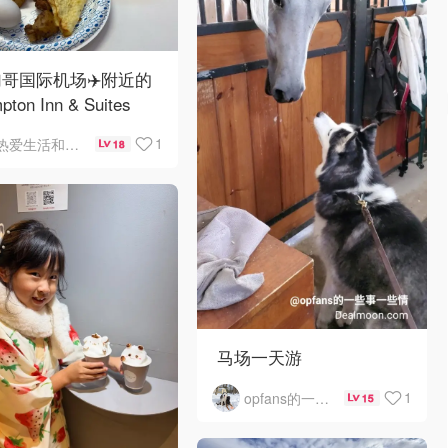
哥国际机场✈️附近的
pton Inn & Suites
emont Chicago
1
热爱生活和自由的轻舞飞扬
18
Hare自助早餐
马场一天游
1
opfans的一些事一些情
15