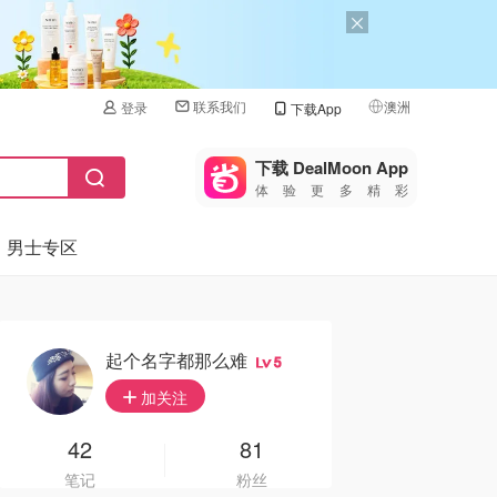
联系我们
澳洲
登录
下载App
🇺🇸
美国
下载 DealMoon App
体验更多精彩
🇨🇳
中国
男士专区
🇨🇦
加拿大
🇬🇧
英国
🇩🇪
德国
起个名字都那么难
5
🇫🇷
加关注
法国
🇮🇹
42
81
意大利
笔记
粉丝
🇦🇺
澳洲