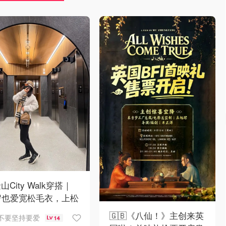
山City Walk穿搭｜
岁也爱宽松毛衣，上松
紧真的很救比例
🇬🇧《八仙！》主创来英
不要坚持要爱
14