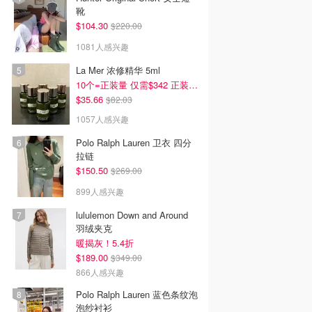
靴
$104.30
$220.00
1081人感兴趣
La Mer 浓修精华 5ml
10个=正装量 仅需$342 正装半价！
$35.66
$82.03
1057人感兴趣
Polo Ralph Lauren 卫衣 四分
拉链
$150.50
$269.00
899人感兴趣
lululemon Down and Around
羽绒夹克
暖揭灰！5.4折
$189.00
$349.00
866人感兴趣
Polo Ralph Lauren 蓝色条纹泡
泡纱衬衫