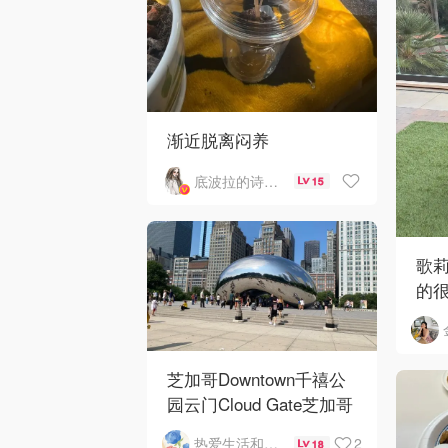
渐近脱离闷养
底波拉的诗与歌
15
歌
的
芝加哥Downtown千禧公
园云门Cloud Gate芝加哥
河街景❤️鳞次栉比的高楼
2
热爱生活和自由的轻舞飞扬
18