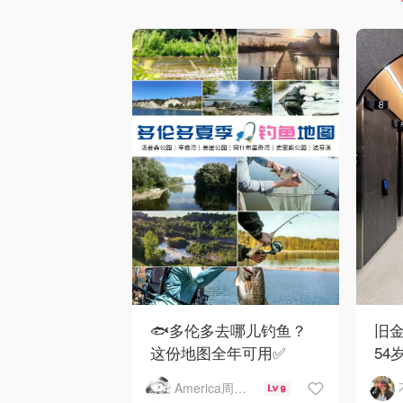
🐟多伦多去哪儿钓鱼？
旧金
这份地图全年可用✅
54
下
America周末快讯
9