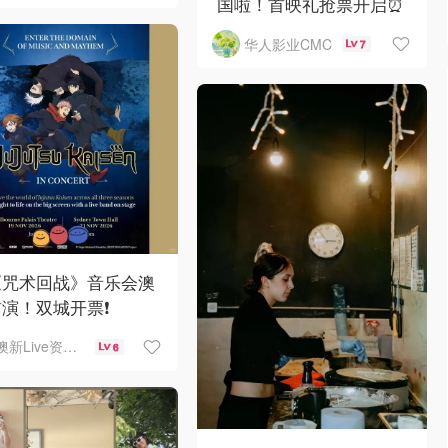
国啦！首映礼抢票开启⏰
华人影业CMC
7
《咒术回战》音乐会澳
演！双城开票❗️
澳新Live资讯站
6