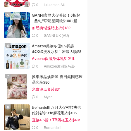
0
lululemon AU
GANNI官网大促升级！5折起
+叠9折💥明星同款$100+起
🎀经典蝴蝶结上衣$132
0
GANNI UK (AU)
Amazon美妆冬促2.9折起
❄️OGX洗发水$11 雅漾大喷$8
Aveeno保湿身体乳$12/1L
0
Amazon澳洲亚马逊
00
$3900.00
$5400.00
$588.00
换季床品焕新🌸 春日氛围感床
Burch Logo印花皮
Givenchy Voyou Mini
Givenchy 中号皮革手袋
品套装$80
鞋
皮革单肩包
米白波点套装$31
net.com
Mytheresa
Mytheresa
去购买
去购买
去购买
0
Myer
Bernardelli 八月大促📢拉夫劳
伦衬衫$51🐎麻花毛衣$105
直接4.5折！TB四杠卫衣$481
0
Bernardelli