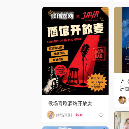
🎵
洲首
候场喜剧酒馆开放麦
候场喜剧
9