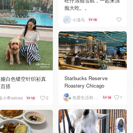
旺仔冻痴雪糕，一起来冻
痴大吃。。
小濡马
16
Starbucks Reserve
莉娅白色镂空针织衫真
Roastery Chicago
很百搭
1
热爱生活和自由的轻舞飞扬
2
金小希ssicaa
18
12