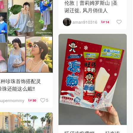
伦敦｜普莉姆罗斯山 |圣
诞迁徙, 风月俏佳人
aman910316
14
三种珍珠首饰搭配灵
珍珠还能这么戴‼️
5
supermommy
30