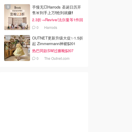
手慢无💥Harrods 圣诞日历开
售🚨到手上万❗️抢到就赚❗️
2.3折→Revive/法尔曼等1件回
本！
0
Harrods
OUTNET更新升级大促✨1.5折
起 Zimmermann神裙$201
热巴同款SW过膝靴$207
0
The Outnet.com