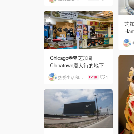
芝加
Ham
Ros
O'
Chicago☘️💖芝加哥
Chinatown唐人街的地下
mini小美食城
1
热爱生活和自由的轻舞飞扬
18