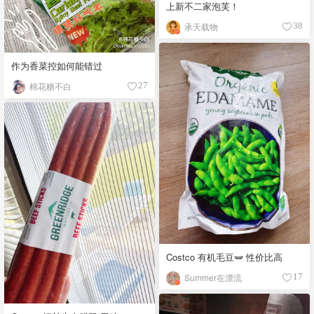
上新不二家泡芙！
承天载物
38
作为香菜控如何能错过
棉花糖不白
27
Costco 有机毛豆🫛 性价比高
Summer在漂流
17