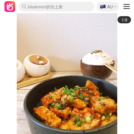
🇦🇺
Sasa美妆护肤3.5折
AU
lululemon折扣上新
SSENSE年中3折
FreshBeauty好价汇总
Cettire降价+叠9折
Farfetch折上8折
WWS Coles超市实拍
viagogo二手票捡漏
Myer清仓1折起
The Outnet奢牌1折起
David Jones 3折起
Flannels大牌1折
Perfumes Club护肤1折
AMIRO返校季6.2折
Oweek抽奖送Airpods
Amazon折扣汇总
eToro入金$200送$50
Amazon数码好物
ICONIC本周7.5折
ThedoubleF高奢地板价
Moose Knuckles 6折
丝芙兰5折起
EUFY官网3.7折起
Selenichast首饰2折
Trip机票酒店促销
YSL送5件彩妆礼
Amazon家居好物
BIGBANG巡演开票
David Jones时尚3折
Amazon美妆护肤
雅漾大喷$8
过敏原检测盒$33
伊索独家赠50ml沐浴露
科颜氏清仓3折
SEALIFE海洋馆门票6折
丝塔芙大白罐$16
订阅Newsletter送香薰
Cult Beauty 6.8折
Harrods圣诞日历2.3折
LN-CC奢牌私促3折
d'Alba空姐喷雾$16
EVE LOM套装逆天2折
Bernardelli独家4折
Adore Beauty 6折起
CT圣诞日历
Mytheresa奢品2.7折
Luxury Escapes 9折
Currentbody美容仪9折
MOON Garden Live
ALLSAINTS美衣3折
Roborock扫地机3.7折
Tingo Life水杯$24
Valentino官网5折
CR洗发护发6.3折
2/9