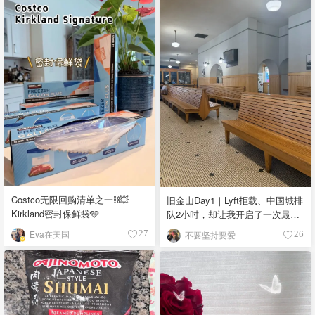
Costco无限回购清单之一⛓️‍💥
旧金山Day1｜Lyft拒载、中国城排
Kirkland密封保鲜袋🩵
队2小时，却让我开启了一次最松
弛的旅行
Eva在美国
不要坚持要爱
27
26