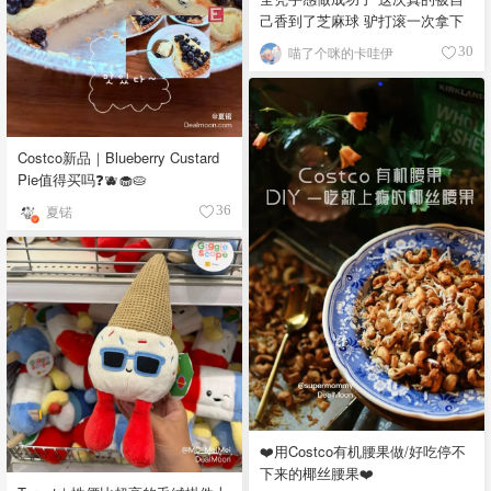
己香到了芝麻球 驴打滚一次拿下
喵了个咪的卡哇伊
30
Costco新品｜Blueberry Custard
Pie值得买吗❓🫐🧁🥧
夏锘
36
❤️用Costco有机腰果做/好吃停不
下来的椰丝腰果❤️