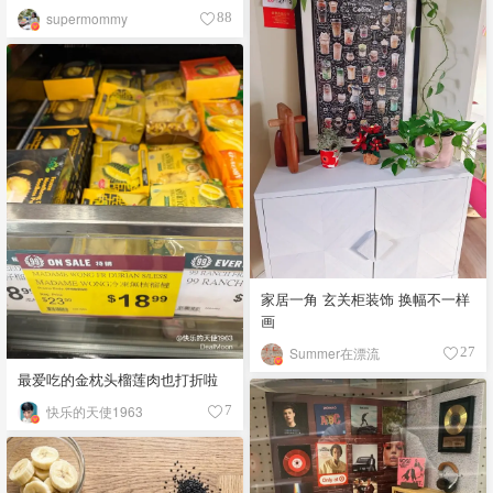
仙柜底灯拯救了我厨房
supermommy
88
家居一角 玄关柜装饰 换幅不一样
画
Summer在漂流
27
最爱吃的金枕头榴莲肉也打折啦
快乐的天使1963
7