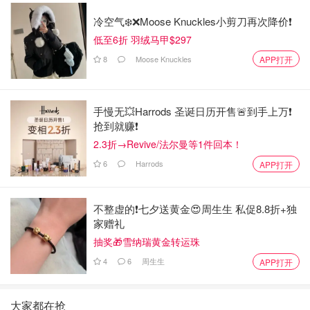
冷空气❄️❌️Moose Knuckles小剪刀再次降价❗️
低至6折 羽绒马甲$297
8
Moose Knuckles
APP打开
手慢无💥Harrods 圣诞日历开售🚨到手上万❗️
抢到就赚❗️
2.3折→Revive/法尔曼等1件回本！
6
Harrods
APP打开
不整虚的❗️七夕送黄金😍周生生 私促8.8折+独
家赠礼
抽奖🎁雪纳瑞黄金转运珠
4
6
周生生
APP打开
大家都在抢