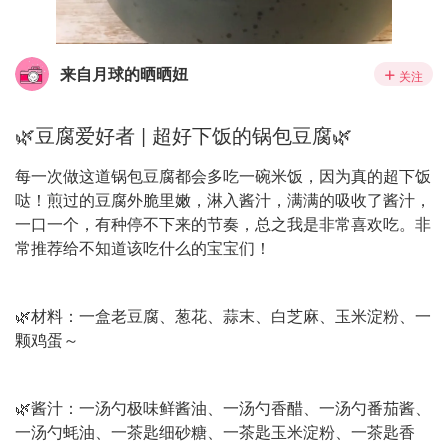
来自月球的晒晒妞
关注
🌿豆腐爱好者 | 超好下饭的锅包豆腐🌿
每一次做这道锅包豆腐都会多吃一碗米饭，因为真的超下饭
哒！煎过的豆腐外脆里嫩，淋入酱汁，满满的吸收了酱汁，
一口一个，有种停不下来的节奏，总之我是非常喜欢吃。非
常推荐给不知道该吃什么的宝宝们！
🌿材料：一盒老豆腐、葱花、蒜末、白芝麻、玉米淀粉、一
颗鸡蛋～
🌿酱汁：一汤勺极味鲜酱油、一汤勺香醋、一汤勺番茄酱、
一汤勺蚝油、一茶匙细砂糖、一茶匙玉米淀粉、一茶匙香