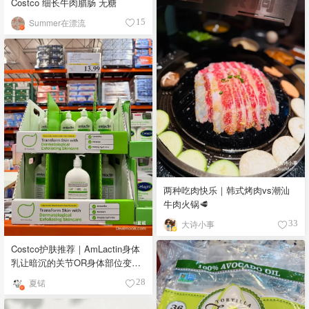
Costco 细长牛肉腊肠 无糖
Summer在漂流
15
两种吃肉快乐｜韩式烤肉vs潮汕
牛肉火锅🥩
大诗小事
33
Costco护肤推荐｜AmLactin身体
乳让暗沉的关节OR身体部位变白
变滑溜🧴
夏锘
28