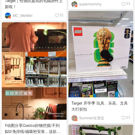
Target｜性價比超高的毛絨掛件上
supermommy
53
新啦！
MC_MeiMei
52
Target 开学季 玩具、乐高、文具
大打折扣
Summer在漂流
23
‼️动图分享Costco好物挖掘/不到
$22/免排线/磁吸秒安装，这款神