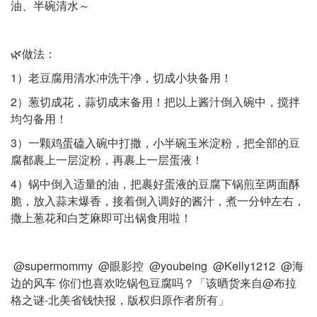
油、半碗清水～
🌿做法：
1）老豆腐用清水冲洗干净，切成小块备用！
2）葱切成花，蒜切成末备用！把以上酱汁倒入碗中，搅拌
均匀备用！
3）一颗鸡蛋磕入碗中打撒，小半碗玉米淀粉，把全部的豆
腐都裹上一层淀粉，再裹上一层蛋液！
4）锅中倒入适量的油，把裹好蛋液的豆腐下锅煎至两面酥
脆，放入蒜末爆香，接着倒入调好的酱汁，煮一分钟左右，
撒上葱花和白芝麻即可出锅食用啦！
@supermommy @眼影控 @youbeing @Kelly1212 @海
边的风车 你们也喜欢吃锅包豆腐吗？「该晒货来自@布拉
格之谜-北美省钱快报，版权归原作者所有」