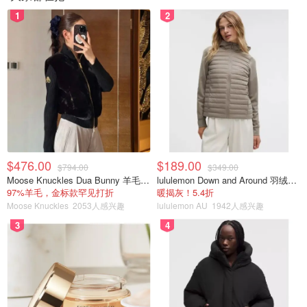
1
2
$476.00
$189.00
$794.00
$349.00
Moose Knuckles Dua Bunny 羊毛混纺针织夹克
lululemon Down and Around 羽绒夹克
97%羊毛，金标款罕见打折
暖揭灰！5.4折
Moose Knuckles
2053人感兴趣
lululemon AU
1942人感兴趣
3
4