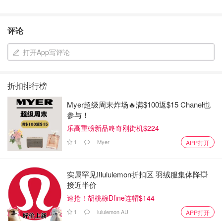
评论
打开App写评论
折扣排行榜
Myer超级周末炸场🔥满$100返$15 Chanel也
参与！
乐高重磅新品咚奇刚街机$224
1
Myer
APP打开
实属罕见‼️lululemon折扣区 羽绒服集体降💥
接近半价
速抢！胡桃棕Dfine连帽$144
1
lululemon AU
APP打开