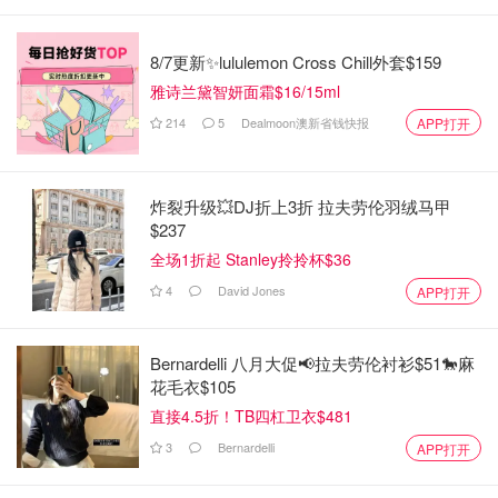
8/7更新✨lululemon Cross Chill外套$159
雅诗兰黛智妍面霜$16/15ml
214
5
Dealmoon澳新省钱快报
APP打开
炸裂升级💥DJ折上3折 拉夫劳伦羽绒马甲
$237
全场1折起 Stanley拎拎杯$36
4
David Jones
APP打开
Bernardelli 八月大促📢拉夫劳伦衬衫$51🐎麻
花毛衣$105
直接4.5折！TB四杠卫衣$481
3
Bernardelli
APP打开