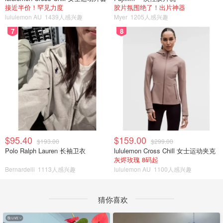
接近半价！罕见力度
胶片氛围绝了！出片神器
lululemon AU
1439人感兴趣
Myer
1205人感兴趣
7
8
$95.40
$159.00
$193.00
$299.00
Polo Ralph Lauren 长袖卫衣
lululemon Cross Chill 女士运动夹克
灰烬玫瑰 8码起
Bernardelli
1113人感兴趣
lululemon AU
1100人感兴趣
猜你喜欢