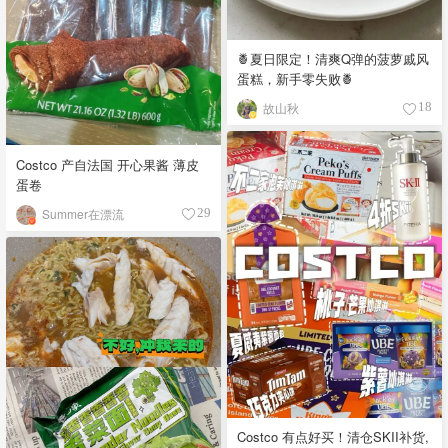
🍍夏日限定！清爽Q弹的菠萝戚风
蛋糕，新手零失败🍍
故山秋
18
Costco 产自法国 开心果酱 薄皮
蛋卷
Summer在漂流
29
Costco 有点好买！清仓SKII补货,