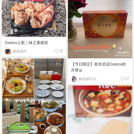
Costco上新｜味之素烧卖
咪咪猫仔
29
【节日限定】抢先尝试Costco的
月饼🥮
棉花糖不白
22