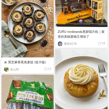
ZURU minibrands黑胶唱片机｜家
里的美丽废物又增加了
雁枝5078
19
🍌 黑芝麻香蕉燕麦挞 (低卡版)
故山秋
22