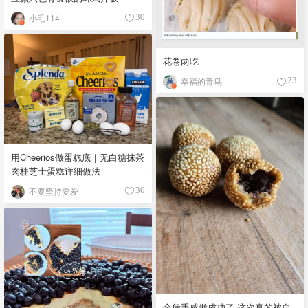
小毛114
30
花卷两吃
幸福的青鸟
23
用Cheerios做蛋糕底｜无白糖抹茶
肉桂芝士蛋糕详细做法
不要坚持要爱
30
全凭手感做成功了 这次真的被自