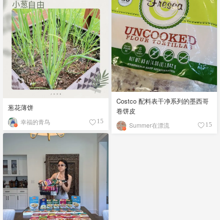
Costco 配料表干净系列的墨西哥
葱花薄饼
卷饼皮
幸福的青鸟
15
Summer在漂流
15