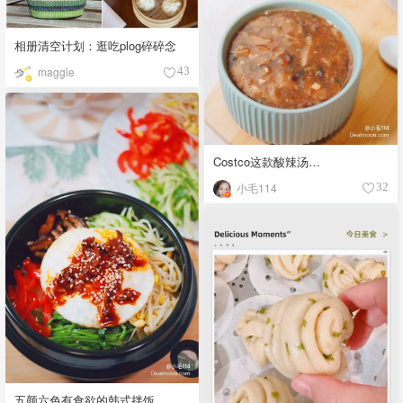
相册清空计划：逛吃plog碎碎念
maggie
43
Costco这款酸辣汤…
小毛114
32
五颜六色有食欲的韩式拌饭