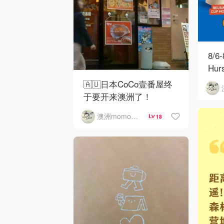
8/6
Hu
🇦🇺日本CoCo壹番屋终
于要开来澳洲了！
澳洲momo爱吃
13