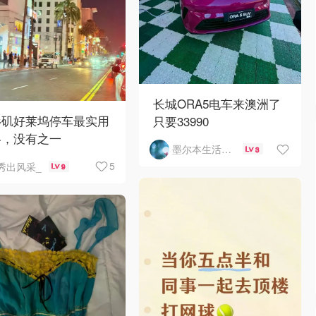
长城ORA5电车来澳洲了
杉矶好莱坞停车最实用
只要33990
略，没有之一
墨尔本生活指南
3
5
秀出风采_
9