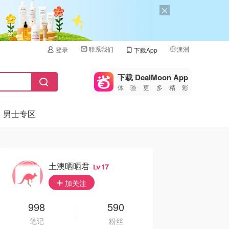
联系我们
澳洲
登录
下载App
🇺🇸
美国
下载 DealMoon App
体验更多精彩
🇨🇳
中国
男士专区
🇨🇦
加拿大
🇬🇧
英国
🇩🇪
德国
土澳晒晒君
17
🇫🇷
加关注
法国
🇮🇹
998
590
意大利
笔记
粉丝
🇦🇺
澳洲