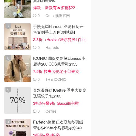
典洞洞鞋$40
爆款、新款有🔥凉拖$22
0
Crocs澳洲官网
手慢无💥Harrods 圣诞日历开
售🚨到手上万❗️抢到就赚❗️
2.3折→Revive/法尔曼等1件回
本！
0
Harrods
ICONIC 周促更新💓Lioness小
鹿裤$66 COS芭蕾鞋$153
7.5折 拉夫劳伦老干部夹克
$419
0
THE ICONIC
又双叒降价❗️Cettire 季中大促⏰
珑骧饺子包$183
3折起+叠9折 Gucci面包鞋
$991
0
Cettire
Farfetch终极狂欢💥加鹅羽绒
背心$496🐎小马标毛衣$249
3折起+叠8折😱