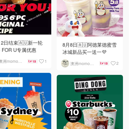
12日结束🇦🇺新一轮
8月8日🇦🇺阿德莱德蜜雪
C FOR U专属优惠
冰城新品买一送一💜
1
澳洲momo爱吃
13
2
澳洲momo爱吃
13