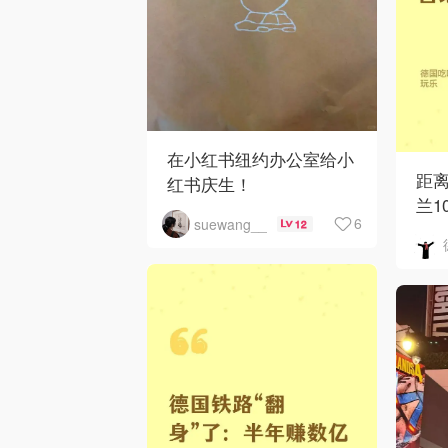
在小红书纽约办公室给小
距
红书庆生！
兰1
6
suewang__
12