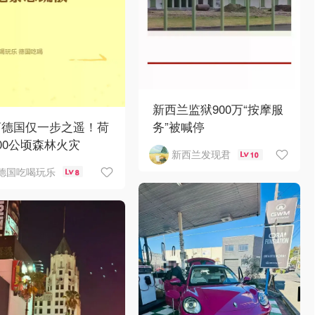
新西兰监狱900万“按摩服
离德国仅一步之遥！荷
务”被喊停
00公顷森林火灾
新西兰发现君
10
德国吃喝玩乐
8