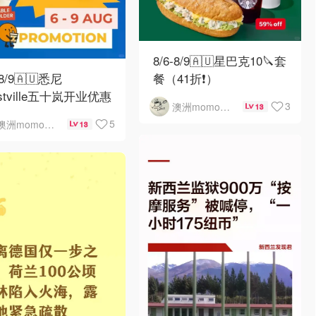
8/6-8/9🇦🇺星巴克10🔪套
-8/9🇦🇺悉尼
餐（41折❗）
rstville五十岚开业优惠
3
澳洲momo爱吃
13
5
澳洲momo爱吃
13