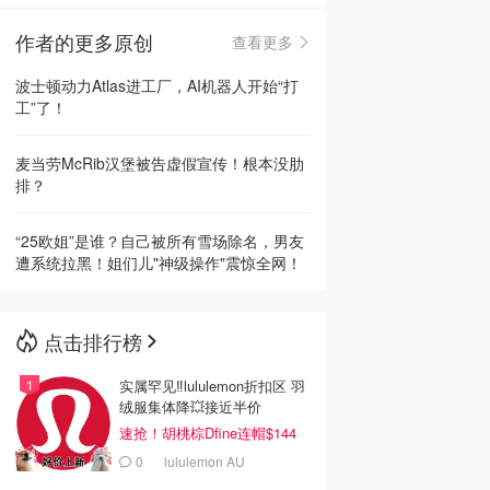
作者的更多原创
查看更多
🇳🇿
新西兰
波士顿动力Atlas进工厂，AI机器人开始“打
工”了！
麦当劳McRib汉堡被告虚假宣传！根本没肋
排？
“25欧姐”是谁？自己被所有雪场除名，男友
遭系统拉黑！姐们儿"神级操作"震惊全网！
点击排行榜
实属罕见‼️lululemon折扣区 羽
绒服集体降💥接近半价
速抢！胡桃棕Dfine连帽$144
0
lululemon AU