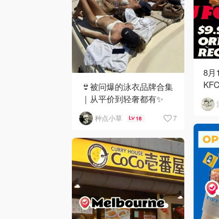
8月
KF
👙被问爆的泳衣品牌合集
｜从平价到轻奢都有✨
7
种点小草
16