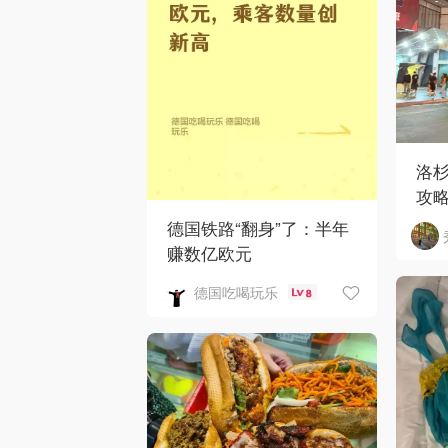
洛
攻
德国铁路“翻身”了：半年
赚数亿欧元
德国吃喝玩乐
8