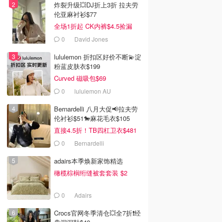
炸裂升级💥DJ折上3折 拉夫劳
伦亚麻衬衫$77
全场1折起 CK内裤$4.5捡漏
0
David Jones
lululemon 折扣区好价不断💫淀
粉蓝皮肤衣$199
Curved 磁吸包$69
0
lululemon AU
Bernardelli 八月大促📢拉夫劳
伦衬衫$51🐎麻花毛衣$105
直接4.5折！TB四杠卫衣$481
0
Bernardelli
adairs本季焕新家饰精选
橄榄棕榈绗缝被套套装 $2
0
Adairs
Crocs官网冬季清仓💥全7折❗经