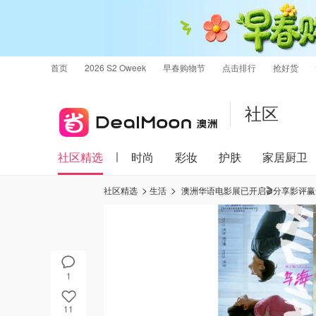
首页
2026 S2 Oweek
早春购物节
点击排行
抢好货
社区
社区精选
时尚
彩妆
护肤
家居厨卫
社区精选
生活
澳洲华语电影展已开启🎬分享影评赢
1
11