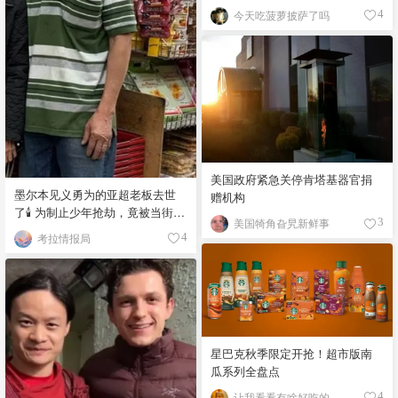
宠！
今天吃菠萝披萨了吗
4
美国政府紧急关停肯塔基器官捐
墨尔本见义勇为的亚超老板去世
赠机构
了🕯️ 为制止少年抢劫，竟被当街围
美国犄角旮旯新鲜事
3
殴致死！
考拉情报局
4
星巴克秋季限定开抢！超市版南
瓜系列全盘点
让我看看有啥好吃的
4