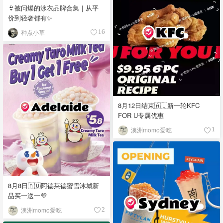
👙被问爆的泳衣品牌合集｜从平
价到轻奢都有✨
种点小草
16
8月12日结束🇦🇺新一轮KFC
FOR U专属优惠
澳洲momo爱吃
1
8月8日🇦🇺阿德莱德蜜雪冰城新
品买一送一💜
澳洲momo爱吃
2