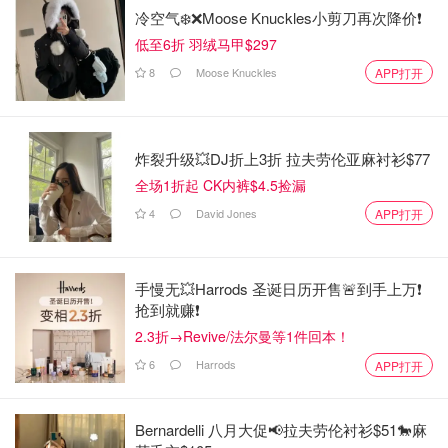
冷空气❄️❌️Moose Knuckles小剪刀再次降价❗️
低至6折 羽绒马甲$297
8
Moose Knuckles
APP打开
炸裂升级💥DJ折上3折 拉夫劳伦亚麻衬衫$77
全场1折起 CK内裤$4.5捡漏
4
David Jones
APP打开
手慢无💥Harrods 圣诞日历开售🚨到手上万❗️
抢到就赚❗️
2.3折→Revive/法尔曼等1件回本！
6
Harrods
APP打开
Bernardelli 八月大促📢拉夫劳伦衬衫$51🐎麻