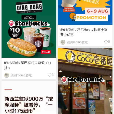
8/6-8/9🇦🇺悉尼Hurstville五十岚
开业优惠
澳洲momo爱吃
5
8/6-8/9🇦🇺星巴克10🔪套餐（41
折❗）
澳洲momo爱吃
3