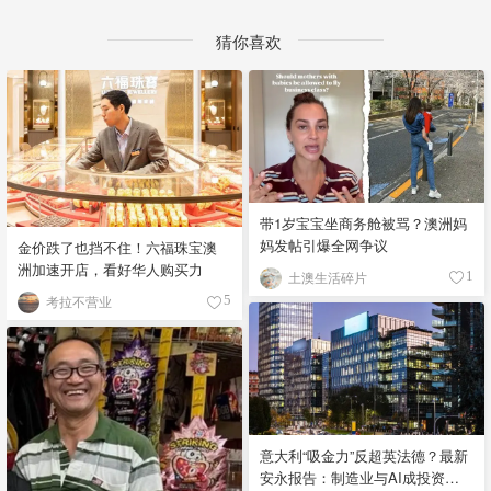
猜你喜欢
带1岁宝宝坐商务舱被骂？澳洲妈
妈发帖引爆全网争议
金价跌了也挡不住！六福珠宝澳
洲加速开店，看好华人购买力
土澳生活碎片
1
考拉不营业
5
意大利“吸金力”反超英法德？最新
安永报告：制造业与AI成投资新