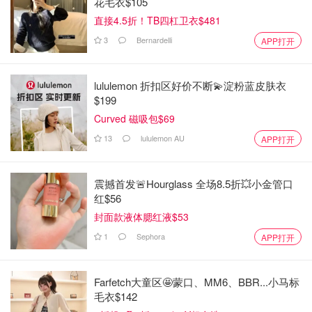
花毛衣$105
直接4.5折！TB四杠卫衣$481
3
Bernardelli
APP打开
lululemon 折扣区好价不断💫淀粉蓝皮肤衣
$199
Curved 磁吸包$69
13
lululemon AU
APP打开
震撼首发🚨Hourglass 全场8.5折💥小金管口
红$56
封面款液体腮红液$53
1
Sephora
APP打开
Farfetch大童区🤩蒙口、MM6、BBR...小马标
毛衣$142