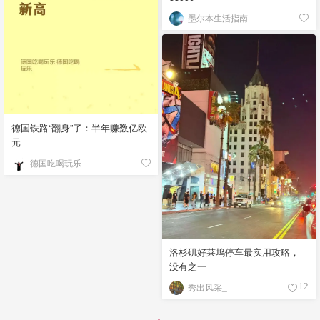
墨尔本生活指南
德国铁路“翻身”了：半年赚数亿欧
元
德国吃喝玩乐
洛杉矶好莱坞停车最实用攻略，
没有之一
秀出风采_
12