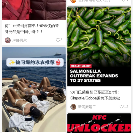
荷兰豆找到河南弟！蜘蛛侠的替
身竟然是中国小哥？！
琳娜贝尔
8
沙门氏菌疫情已蔓延至27州！
Chipotle/Qdoba紧急下架辣椒
新闻搬运工
13