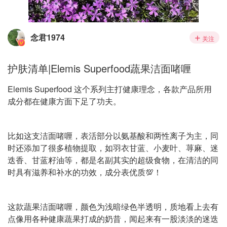
念君1974
关注
护肤清单|Elemis Superfood蔬果洁面啫喱
Elemis Superfood 这个系列主打健康理念，各款产品所用
成分都在健康方面下足了功夫。
比如这支洁面啫喱，表活部分以氨基酸和两性离子为主，同
时还添加了很多植物提取，如羽衣甘蓝、小麦叶、荨麻、迷
迭香、甘蓝籽油等，都是名副其实的超级食物，在清洁的同
时具有滋养和补水的功效，成分表优质💯！
这款蔬果洁面啫喱，颜色为浅暗绿色半透明，质地看上去有
点像用各种健康蔬果打成的奶昔，闻起来有一股淡淡的迷迭