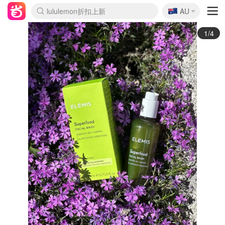
🇦🇺
Sasa美妆护肤3.5折
AU
lululemon折扣上新
SSENSE年中3折
FreshBeauty好价汇总
Cettire降价+叠9折
Farfetch折上8折
WWS Coles超市实拍
viagogo二手票捡漏
Myer清仓1折起
The Outnet奢牌1折起
David Jones 3折起
Flannels大牌1折
Perfumes Club护肤1折
AMIRO返校季6.2折
Oweek抽奖送Airpods
Amazon折扣汇总
eToro入金$200送$50
Amazon数码好物
ICONIC本周7.5折
ThedoubleF高奢地板价
Moose Knuckles 6折
丝芙兰5折起
EUFY官网3.7折起
Selenichast首饰2折
Trip机票酒店促销
YSL送5件彩妆礼
Amazon家居好物
BIGBANG巡演开票
David Jones时尚3折
Amazon美妆护肤
雅漾大喷$8
过敏原检测盒$33
伊索独家赠50ml沐浴露
科颜氏清仓3折
SEALIFE海洋馆门票6折
丝塔芙大白罐$16
订阅Newsletter送香薰
Cult Beauty 6.8折
Harrods圣诞日历2.3折
LN-CC奢牌私促3折
d'Alba空姐喷雾$16
EVE LOM套装逆天2折
Bernardelli独家4折
Adore Beauty 6折起
CT圣诞日历
Mytheresa奢品2.7折
Luxury Escapes 9折
Currentbody美容仪9折
MOON Garden Live
ALLSAINTS美衣3折
Roborock扫地机3.7折
Tingo Life水杯$24
Valentino官网5折
CR洗发护发6.3折
2/4