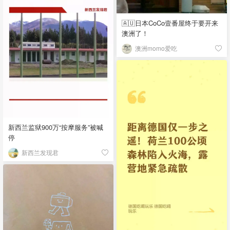
🇦🇺日本CoCo壹番屋终于要开来
澳洲了！
澳洲momo爱吃
新西兰监狱900万“按摩服务”被喊
停
新西兰发现君