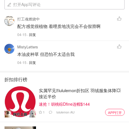
打开App写评论
打工魂燃烧中
配方感觉很植物 着哩质地洗完会不会假滑啊
04-15
· 回复
MistyLetters
本油皮种草 但恐怕不太适合我
04-15
· 回复
折扣排行榜
实属罕见‼️lululemon折扣区 羽绒服集体降💥
接近半价
速抢！胡桃棕Dfine连帽$144
1
lululemon AU
APP打开