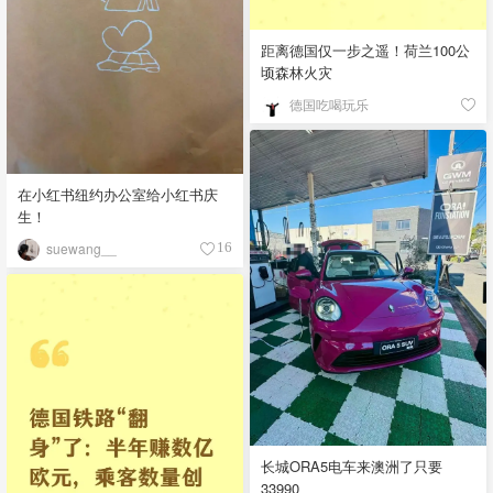
距离德国仅一步之遥！荷兰100公
顷森林火灾
德国吃喝玩乐
在小红书纽约办公室给小红书庆
生！
suewang__
16
长城ORA5电车来澳洲了只要
33990