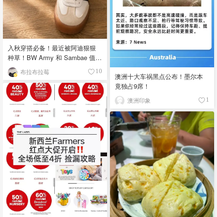
入秋穿搭必备！最近被阿迪狠狠
种草！BW Army 和 Sambae 值得
拥有！
布拉布拉莓
10
澳洲十大车祸黑点公布！墨尔本
竟独占9席！
澳洲印象
1