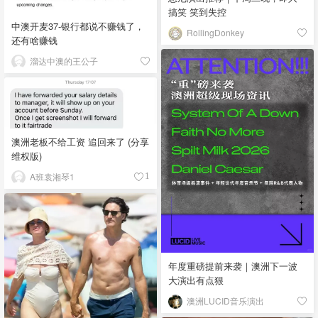
搞笑 笑到失控
中澳开麦37-银行都说不赚钱了，
RollingDonkey
还有啥赚钱
溜达中澳的王公子
澳洲老板不给工资 追回来了 (分享
维权版)
A班袁湘琴1
1
年度重磅提前来袭｜澳洲下一波
大演出有点狠
澳洲LUCID音乐演出