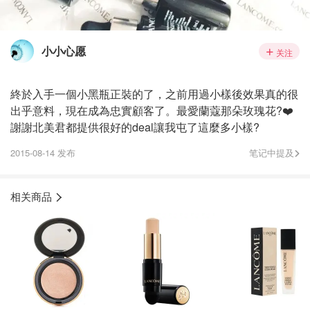
小小心愿
关注
終於入手一個小黑瓶正裝的了，之前用過小樣後效果真的很
出乎意料，現在成為忠實顧客了。最愛蘭蔻那朵玫瑰花?❤️
謝謝北美君都提供很好的deal讓我屯了這麼多小樣?
2015-08-14 发布
笔记中提及
相关商品