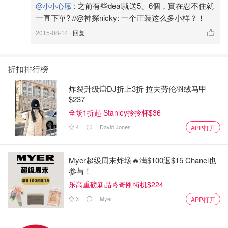
:
之前有些deal就送5、6個，實在忍不住就
@小小心愿
一直下單? //@神探nicky: 一个正装这么多小样？！
2015-08-14
· 回复
折扣排行榜
炸裂升级💥DJ折上3折 拉夫劳伦羽绒马甲
$237
全场1折起 Stanley拎拎杯$36
4
David Jones
APP打开
Myer超级周末炸场🔥满$100返$15 Chanel也
参与！
乐高重磅新品咚奇刚街机$224
3
Myer
APP打开