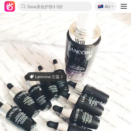
🇦🇺
Sasa美妆护肤3.5折
AU
lululemon折扣上新
SSENSE年中2.5折
FreshBeauty好价汇总
Cettire降价+叠9折
WWS Coles超市实拍
viagogo二手票捡漏
Myer超级周末
The Outnet奢牌1折起
David Jones 3折起
Flannels大牌1折
Perfumes Club护肤1折
AMIRO面罩$251
Amazon折扣汇总
eToro入金$200送$50
Amazon数码好物
ICONIC本周7.5折
ThedoubleF高奢地板价
Moose Knuckles 6折
丝芙兰5折起
EUFY摄像头$98
Selenichast首饰2折
Trip机票酒店促销
YSL送5件彩妆礼
Amazon家居好物
Amazon美妆护肤
雅漾大喷$8
过敏原检测盒$33
伊索独家赠50ml沐浴露
科颜氏高保湿面霜$29
SEALIFE海洋馆门票6折
丝塔芙大白罐$16
订阅Newsletter送香薰
Cult Beauty 6.8折
Harrods圣诞日历$525
LN-CC奢牌私促3折
d'Alba空姐喷雾$16
EVE LOM套装£56
Bernardelli独家4折
Adore Beauty 6折起
CT圣诞日历
Mytheresa奢品2.7折
Luxury Escapes 9折
Currentbody美容仪$881
MOON Garden Live
Roborock扫地机$649
Tingo Life水杯$24
Valentino官网5折
CR洗护套装$23
修丽可4件套$159
Myer彩妆2件7折
GANNI官网4.5折
Stylevana韩妆4折
Tessabit高奢8.5折
OGX洗发水$11
Amazon阿德莱德次日达
卡诗8.5折+赠礼
Philips Hue灯具8折
Lancome 兰蔻