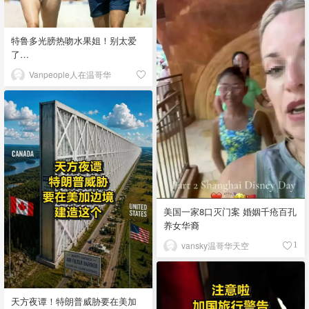
特鲁多光膀热吻水果姐！别太爱
了…
Vanpeople人在温哥华
美国一家8口灭门案 婚姻千疮百孔
养女华裔
vansky温哥华天空
1
天方夜谭！特朗普威胁要在美加