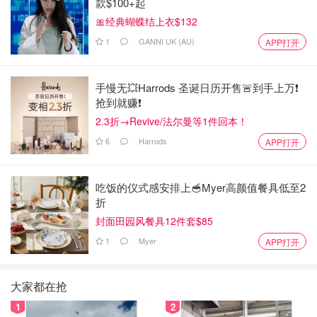
款$100+起
🎀经典蝴蝶结上衣$132
1
GANNI UK (AU)
APP打开
手慢无💥Harrods 圣诞日历开售🚨到手上万❗️
抢到就赚❗️
2.3折→Revive/法尔曼等1件回本！
6
Harrods
APP打开
吃饭的仪式感安排上🥣Myer高颜值餐具低至2
折
封面田园风餐具12件套$85
1
Myer
APP打开
大家都在抢
1
2