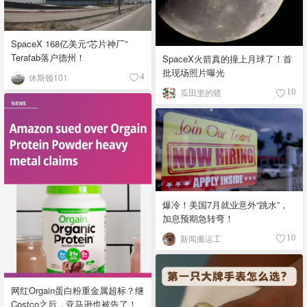
SpaceX 168亿美元“芯片神厂”
Terafab落户德州！
SpaceX火箭真的撞上月球了！首
批现场照片曝光
休斯顿101
4
瓜田里的猹
10
爆冷！美国7月就业意外“跳水”，
加息预期急转弯！
新闻搬运工
10
网红Orgain蛋白粉重金属超标？继
Costco之后，亚马逊也被告了！