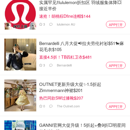
实属罕见‼️lululemon折扣区 羽绒服集体降💥
接近半价
速抢！胡桃棕Dfine连帽$144
3
lululemon AU
APP打开
Bernardelli 八月大促📢拉夫劳伦衬衫$51🐎麻
花毛衣$105
直接4.5折！TB四杠卫衣$481
3
Bernardelli
APP打开
OUTNET更新升级大促✨1.5折起
Zimmermann神裙$201
热巴同款SW过膝靴$207
0
The Outnet.com
APP打开
GANNI官网大促升级！5折起+叠9折💥明星同