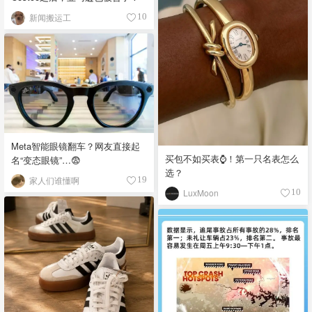
新闻搬运工
10
Meta智能眼镜翻车？网友直接起
买包不如买表⌚️！第一只名表怎么
名“变态眼镜”…😨
选？
家人们谁懂啊
19
LuxMoon
10