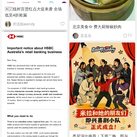
🇳🇿纽村百货红点大促来袭 全场
低至4折捡漏
邪流纨wendy
北京美食🥘 费大厨辣椒炒肉
丢丢乐
11
悉尼演出推荐｜下周二晚，即兴